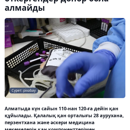
алмайды
Сурет: pixabay
Алматыда күн сайын 110-нан 120-ға дейін қан
құйылады. Қалалық қан орталығы 28 аурухана,
перзентхана және әскери медицина
мекемелерін қан компоненттерімен