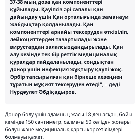
37-38 мың доза қан компоненттері
құйылады. Қауіпсіз әрі сапалы қан
дайындау үшін Қан орталығында заманауи
жабдықтар қолданылады. Қан
компоненттері арнайы тексеруден өткізіліп,
лейкоциттерден тазартылады және
вирустардан залалсыздандырылады. Қан
алу кезінде тек бір реттік медициналық
құралдар пайдаланылады, сондықтан
донор үшін инфекция жұқтыру қаупі жоқ.
Әрбір тапсырылған қан бірнеше кезеңнен
тұратын мұқият тексеруден өтеді", – деді
Нұрдәулет Әбдіқадыров.
Донор болу үшін адамның жасы 18-ден асқан, бойы
кемінде 150 сантиметр, салмағы 50 келіден жоғары
болуы және медициналық қарсы көрсетілімдері
болмауы қажет.