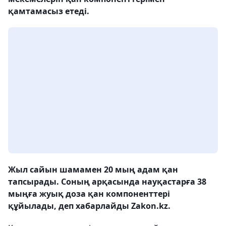
қамтамасыз етеді.
Жыл сайын шамамен 20 мың адам қан
тапсырады. Соның арқасында науқастарға 38
мыңға жуық доза қан компоненттері
құйылады, деп хабарлайды Zakon.kz.