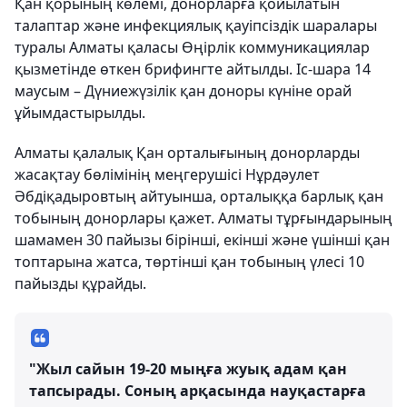
Қан қорының көлемі, донорларға қойылатын
талаптар және инфекциялық қауіпсіздік шаралары
туралы Алматы қаласы Өңірлік коммуникациялар
қызметінде өткен брифингте айтылды. Іс-шара 14
маусым – Дүниежүзілік қан доноры күніне орай
ұйымдастырылды.
Алматы қалалық Қан орталығының донорларды
жасақтау бөлімінің меңгерушісі Нұрдәулет
Әбдіқадыровтың айтуынша, орталыққа барлық қан
тобының донорлары қажет. Алматы тұрғындарының
шамамен 30 пайызы бірінші, екінші және үшінші қан
топтарына жатса, төртінші қан тобының үлесі 10
пайызды құрайды.
"Жыл сайын 19-20 мыңға жуық адам қан
тапсырады. Соның арқасында науқастарға