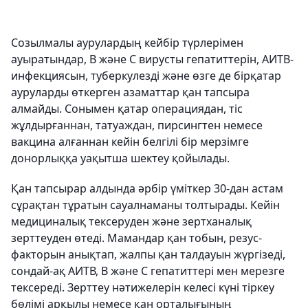
Созылмалы аурулардың кейбір түрлерімен
ауыратындар, В және С вирусты гепатиттерін, АИТВ-
инфекциясын, туберкулезді және өзге де бірқатар
ауруларды өткерген азаматтар қан тапсыра
алмайды. Сонымен қатар операциядан, тіс
жұлдырғаннан, татуаждан, пирсингтен немесе
вакцина алғаннан кейін белгілі бір мерзімге
донорлыққа уақытша шектеу қойылады.
Қан тапсырар алдында әрбір үміткер 30-дан астам
сұрақтан тұратын сауалнаманы толтырады. Кейін
медициналық тексеруден және зертханалық
зерттеуден өтеді. Мамандар қан тобын, резус-
факторын анықтап, жалпы қан талдауын жүргізеді,
сондай-ақ АИТВ, В және С гепатиттері мен мерезге
тексереді. Зерттеу нәтижелерін келесі күні тіркеу
бөлімі арқылы немесе қан орталығының