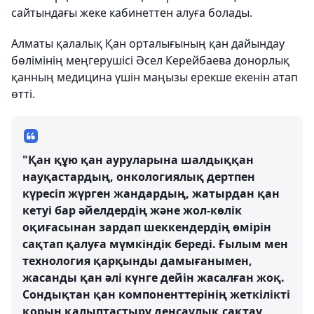
сайтындағы жеке кабинеттен алуға болады.
Алматы қалалық Қан орталығының қан дайындау
бөлімінің меңгерушісі Әсел Керейбаева донорлық
қанның медицина үшін маңызы ерекше екенін атап
өтті.
"Қан құю қан ауруларына шалдыққан
науқастардың, онкологиялық дертпен
күресіп жүрген жандардың, жатырдан қан
кетуі бар әйелдердің және жол-көлік
оқиғасынан зардап шеккендердің өмірін
сақтап қалуға мүмкіндік береді. Ғылым мен
технология қарқынды дамығанымен,
жасанды қан әлі күнге дейін жасалған жоқ.
Сондықтан қан компоненттерінің жеткілікті
қорын қалыптастыру денсаулық сақтау