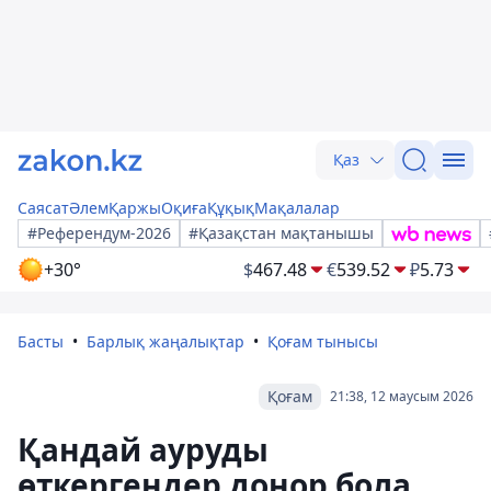
Қаз
Саясат
Әлем
Қаржы
Оқиға
Құқық
Мақалалар
#Референдум-2026
#Қазақстан мақтанышы
+30°
$
467.48
€
539.52
₽
5.73
Басты
Барлық жаңалықтар
Қоғам тынысы
Қоғам
21:38, 12 маусым 2026
Қандай ауруды
өткергендер донор бола