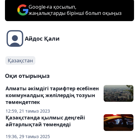
Google-ға қосылып,
жаңалықтарды бірінші болып оқыңыз
Айдос Қали
Қазақстан
Оқи отырыңыз
Алматы әкімдігі тарифтер есебінен
коммуналдық желілердің тозуын
төмендетпек
12:59, 21 тамыз 2023
Қазақстанда қылмыс деңгейі
айтарлықтай төмендеді
19:36, 29 тамыз 2025