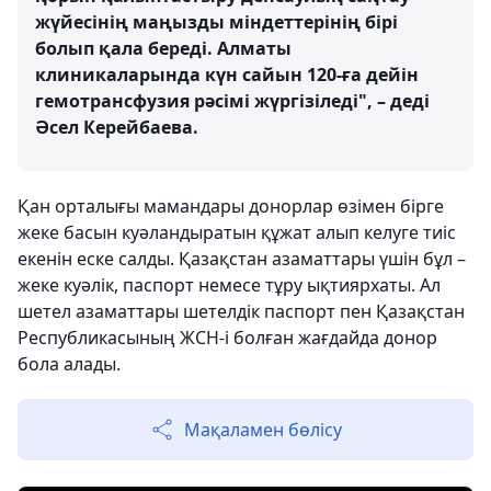
жүйесінің маңызды міндеттерінің бірі
болып қала береді. Алматы
клиникаларында күн сайын 120-ға дейін
гемотрансфузия рәсімі жүргізіледі", – деді
Әсел Керейбаева.
Қан орталығы мамандары донорлар өзімен бірге
жеке басын куәландыратын құжат алып келуге тиіс
екенін еске салды. Қазақстан азаматтары үшін бұл –
жеке куәлік, паспорт немесе тұру ықтиярхаты. Ал
шетел азаматтары шетелдік паспорт пен Қазақстан
Республикасының ЖСН-і болған жағдайда донор
бола алады.
Мақаламен бөлісу