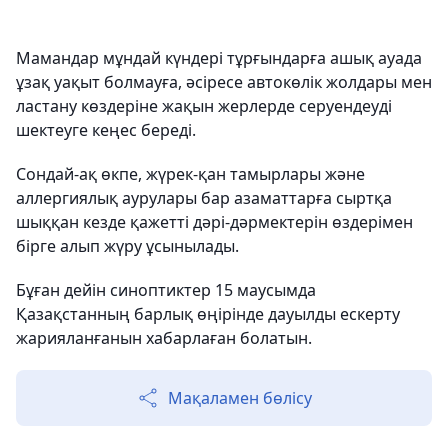
Мамандар мұндай күндері тұрғындарға ашық ауада
ұзақ уақыт болмауға, әсіресе автокөлік жолдары мен
ластану көздеріне жақын жерлерде серуендеуді
шектеуге кеңес береді.
Сондай-ақ өкпе, жүрек-қан тамырлары және
аллергиялық аурулары бар азаматтарға сыртқа
шыққан кезде қажетті дәрі-дәрмектерін өздерімен
бірге алып жүру ұсынылады.
Бұған дейін синоптиктер 15 маусымда
Қазақстанның барлық өңірінде дауылды ескерту
жарияланғанын хабарлаған болатын.
Мақаламен бөлісу