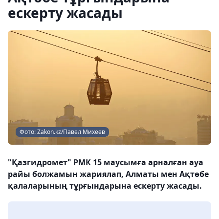
ескерту жасады
Фото: Zakon.kz/Павел Михеев
"Қазгидромет" РМК 15 маусымға арналған ауа
райы болжамын жариялап, Алматы мен Ақтөбе
қалаларының тұрғындарына ескерту жасады.