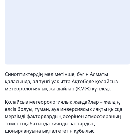
Синоптиктердің мәліметінше, бүгін Алматы
қаласында, ал түнгі уақытта Ақтөбеде қолайсыз
метеорологиялық жағдайлар (ҚМЖ) күтіледі.
Қолайсыз метеорологиялық жағдайлар – желдің
әлсіз болуы, тұман, ауа инверсиясы сияқты қысқа
мерзімді факторлардың әсерінен атмосфераның
төменгі қабатында зиянды заттардың
шоғырлануына ықпал ететін құбылыс.