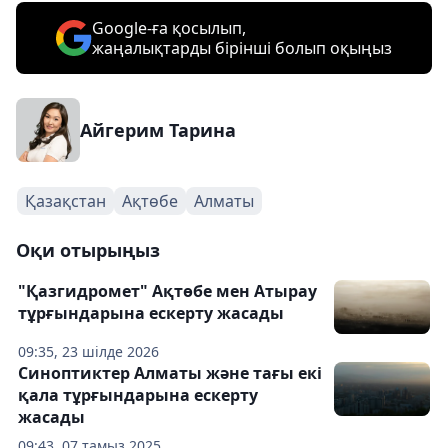
Google-ға қосылып,
жаңалықтарды бірінші болып оқыңыз
Айгерим Тарина
Қазақстан
Ақтөбе
Алматы
Оқи отырыңыз
"Қазгидромет" Ақтөбе мен Атырау
тұрғындарына ескерту жасады
09:35, 23 шілде 2026
Синоптиктер Алматы және тағы екі
қала тұрғындарына ескерту
жасады
09:43, 07 тамыз 2025