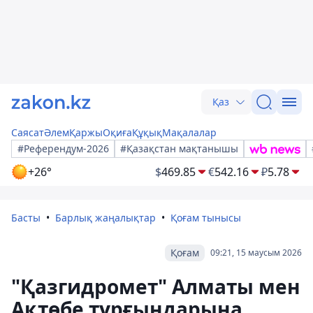
Қаз
Саясат
Әлем
Қаржы
Оқиға
Құқық
Мақалалар
#Референдум-2026
#Қазақстан мақтанышы
+26°
$
469.85
€
542.16
₽
5.78
Басты
Барлық жаңалықтар
Қоғам тынысы
Қоғам
09:21, 15 маусым 2026
"Қазгидромет" Алматы мен
Ақтөбе тұрғындарына