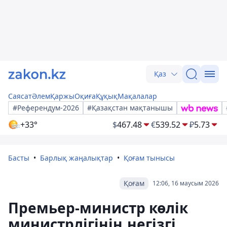
Қаз
Саясат
Әлем
Қаржы
Оқиға
Құқық
Мақалалар
#Референдум-2026
#Қазақстан мақтанышы
+33°
$
467.48
€
539.52
₽
5.73
Басты
Барлық жаңалықтар
Қоғам тынысы
Қоғам
12:06, 16 маусым 2026
Премьер-министр көлік
министрлігінің негізгі