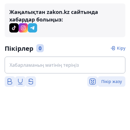
Жаңалықтан zakon.kz сайтында
хабардар болыңыз:
Пікірлер
0
Кіру
Пікір жазу