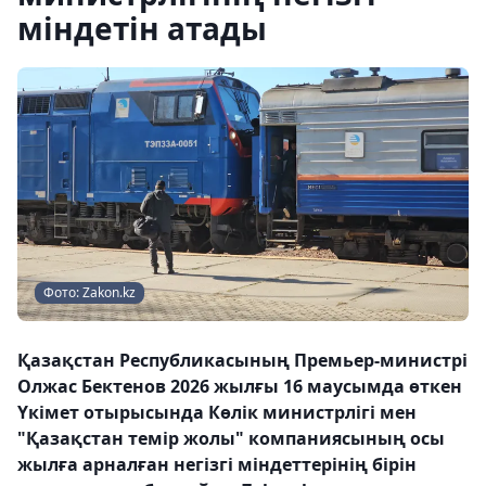
міндетін атады
Фото: Zakon.kz
Қазақстан Республикасының Премьер-министрі
Олжас Бектенов 2026 жылғы 16 маусымда өткен
Үкімет отырысында Көлік министрлігі мен
"Қазақстан темір жолы" компаниясының осы
жылға арналған негізгі міндеттерінің бірін