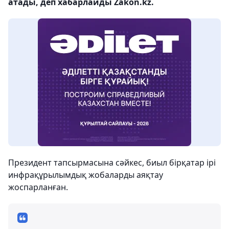
атады, деп хабарлайды Zakon.kz.
Президент тапсырмасына сәйкес, биыл бірқатар ірі
инфрақұрылымдық жобаларды аяқтау
жоспарланған.