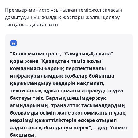
Премьер-министр ұсынылған теміржол саласын
дамытудың үш жылдық жоспары жалпы қолдау
тапқанын да атап өтті.
"Көлік министрлігі, "Самұрық-Қазына"
қоры және "Қазақстан темір жолы"
компаниясы барлық перспективалы
инфрақұрылымдық жобалар бойынша
қаржыландыру көздерін нақтылап,
техникалық құжаттаманы әзірлеуді жедел
бастауы тиіс. Барлық шешімдер жүк
ағындарының, транзиттік тасымалдардың
болжамды өсімін және экономиканың ұзақ
мерзімді қажеттіліктерін ескере отырып
алдын ала қабылдануы керек", – деді Үкімет
басшысы.