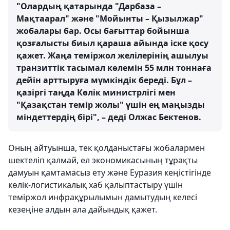
"Олардың қатарында "Дарбаза –
Мақтаарал" және "Мойынты – Қызылжар"
жобалары бар. Осы бағыттар бойынша
қозғалысты биыл қараша айында іске қосу
қажет. Жаңа теміржол желілерінің ашылуы
транзиттік тасымал көлемін 55 млн тоннаға
дейін арттыруға мүмкіндік береді. Бұл –
қазіргі таңда Көлік министрлігі мен
"Қазақстан темір жолы" үшін ең маңызды
міндеттердің бірі", – деді Олжас Бектенов.
Оның айтуынша, тек қолданыстағы жобалармен
шектеліп қалмай, ел экономикасының тұрақты
дамуын қамтамасыз ету және Еуразия кеңістігінде
көлік-логистикалық хаб қалыптастыру үшін
теміржол инфрақұрылымын дамытудың келесі
кезеңіне алдын ала дайындық қажет.