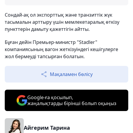
Сондай-ақ ол экспорттық және транзиттік жүк
тасымалын арттыру үшін мемлекетаралық өткізу
пункттерін дамыту қажеттігін айтты.
Бұған дейін Премьер-министр "Stadler"
компаниясының вагон жеткізуіндегі кешігулерге
жол бермеуді тапсырған болатын.
Мақаламен бөлісу
Google-ға қосылып,
жаңалықтарды бірінші болып оқыңыз
Айгерим Тарина