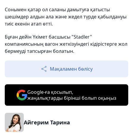
Сонымен қатар ол саланы дамытуға қатысты
шешімдер алдын ала және жедел түрде қабылдануы
тиіс екенін атап өтті.
Бұған дейін Үкімет басшысы "Stadler"
компаниясының вагон жеткізуіндегі кідірістерге жол
бермеуді тапсырған болатын.
Мақаламен бөлісу
Google-ға қосылып,
жаңалықтарды бірінші болып оқыңыз
Айгерим Тарина