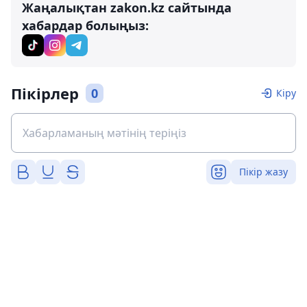
Жаңалықтан zakon.kz сайтында
хабардар болыңыз:
Пікірлер
0
Кіру
Пікір жазу