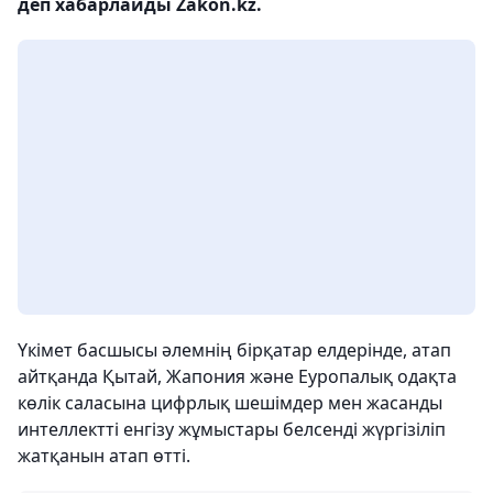
деп хабарлайды Zakon.kz.
Үкімет басшысы әлемнің бірқатар елдерінде, атап
айтқанда Қытай, Жапония және Еуропалық одақта
көлік саласына цифрлық шешімдер мен жасанды
интеллектті енгізу жұмыстары белсенді жүргізіліп
жатқанын атап өтті.