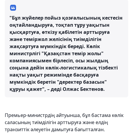
"Бұл жүйелер пойыз қозғалысының кестесін
оңтайландыруға, тоқтап тұру уақытын
қысқартуға, өткізу қабілетін арттыруға
және теміржол желісінің тиімділігін
жақсартуға мүмкіндік береді. Көлік
министрлігі "Қазақстан темір жолы"
компаниясымен бірлесіп, осы жылдың
соңына дейін көлік-логистикалық тізбекті
нақты уақыт режимінде басқаруға
мүмкіндік беретін "деректер базасын"
құруы қажет", – деді Олжас Бектенов.
Премьер-министрдің айтуынша, бұл бастама көлік
саласының тиімділігін арттыруға және елдің
транзиттік әлеуетін дамытуға бағытталған.