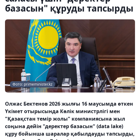
базасын" құруды тапсырды
Фото: primeminister.kz
Олжас Бектенов 2026 жылғы 16 маусымда өткен
Үкімет отырысында Көлік министрлігі мен
"Қазақстан темір жолы" компаниясына жыл
соңына дейін "деректер базасын" (data lake)
құру бойынша шаралар қабылдауды тапсырды,