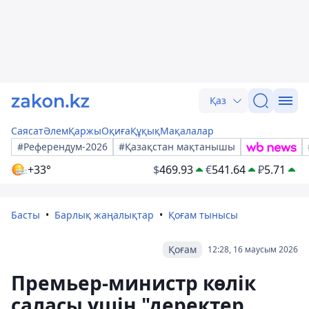
Қаз
Саясат
Әлем
Қаржы
Оқиға
Құқық
Мақалалар
#Референдум-2026
#Қазақстан мақтанышы
+33°
$
469.93
€
541.64
₽
5.71
Басты
Барлық жаңалықтар
Қоғам тынысы
Қоғам
12:28, 16 маусым 2026
Премьер-министр көлік
саласы үшін "деректер