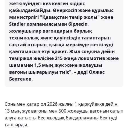
жеткізуіндегі кез келген кідіріс
қабылданбайды. Өнеркәсіп және құрылыс
министрлігі "Қазақстан темір жолы" және
Stadler компаниясымен бірлесіп,
жолаушылар вагондарын барлық
техникалық және қауіпсіздік талаптарын
сақтай отырып, қысқа мерзімде жеткізуді
қамтамасыз етуі қажет. Жыл соңына дейін
теміржол желісіне 215 жаңа локомотив және
шамамен 1,5 мың жүк және жолаушы
вагоны шығарылуы тиіс", – деді Олжас
Бектенов.
Сонымен қатар ол 2026 жылғы 1 қыркүйекке дейін
13 мың жүк вагоны мен 500 жолаушы вагонын сатып
алуға қатысты бес жылдық бағдарламаны бекітуді
тапсырды.