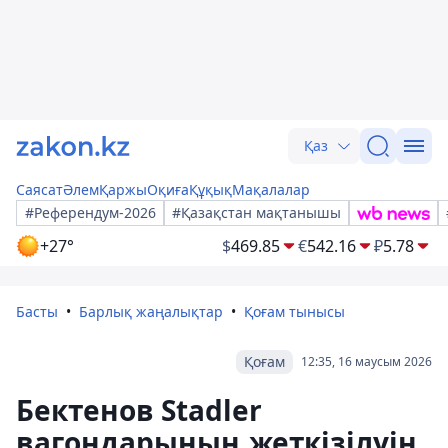
Қаз
Саясат
Әлем
Қаржы
Оқиға
Құқық
Мақалалар
#Референдум-2026
#Қазақстан мақтанышы
+27°
$
469.85
€
542.16
₽
5.78
Басты
Барлық жаңалықтар
Қоғам тынысы
Қоғам
12:35, 16 маусым 2026
Бектенов Stadler
вагондарының жеткізілуін