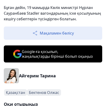
Бұған дейін, 19 мамырда Көлік министрі Нұрлан
Сауранбаев Stadler вагондарының іске қосылуының
кешігу себептерін түсіндірген болатын.
Мақаламен бөлісу
Google-ға қосылып,
жаңалықтарды бірінші болып оқыңыз
Айгерим Тарина
Қазақстан
Бектенов Олжас
Оқи отырыңыз