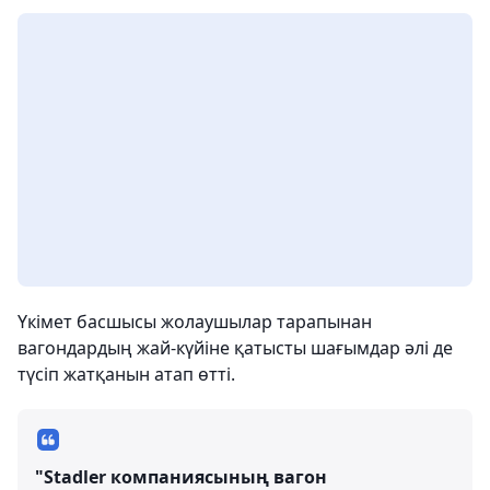
Үкімет басшысы жолаушылар тарапынан
вагондардың жай-күйіне қатысты шағымдар әлі де
түсіп жатқанын атап өтті.
"Stadler компаниясының вагон