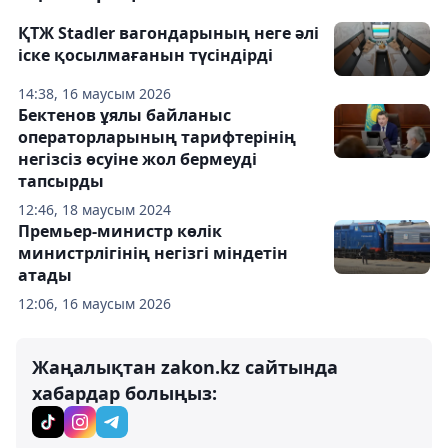
ҚТЖ Stadler вагондарының неге әлі
іске қосылмағанын түсіндірді
14:38, 16 маусым 2026
Бектенов ұялы байланыс
операторларының тарифтерінің
негізсіз өсуіне жол бермеуді
тапсырды
12:46, 18 маусым 2024
Премьер-министр көлік
министрлігінің негізгі міндетін
атады
12:06, 16 маусым 2026
Жаңалықтан zakon.kz сайтында
хабардар болыңыз: