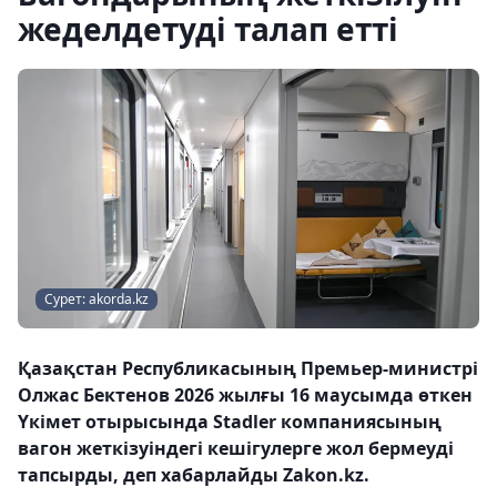
жеделдетуді талап етті
Сурет: akorda.kz
Қазақстан Республикасының Премьер-министрі
Олжас Бектенов 2026 жылғы 16 маусымда өткен
Үкімет отырысында Stadler компаниясының
вагон жеткізуіндегі кешігулерге жол бермеуді
тапсырды, деп хабарлайды Zakon.kz.