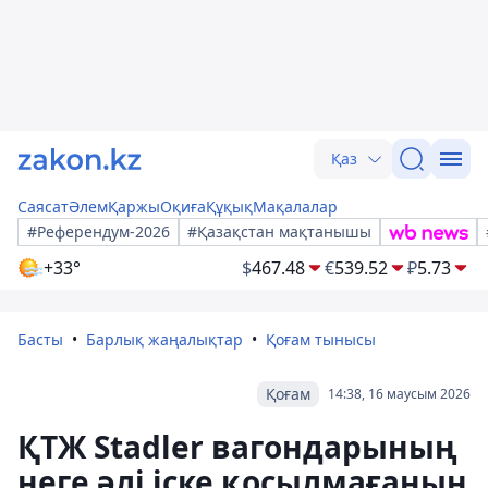
Қаз
Саясат
Әлем
Қаржы
Оқиға
Құқық
Мақалалар
#Референдум-2026
#Қазақстан мақтанышы
+33°
$
467.48
€
539.52
₽
5.73
Басты
Барлық жаңалықтар
Қоғам тынысы
Қоғам
14:38, 16 маусым 2026
ҚТЖ Stadler вагондарының
неге әлі іске қосылмағанын