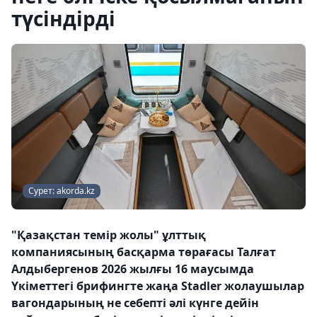
түсіндірді
Сурет: akorda.kz
"Қазақстан темір жолы" ұлттық
компаниясының басқарма төрағасы Талғат
Алдыбергенов 2026 жылғы 16 маусымда
Үкіметтегі брифингте жаңа Stadler жолаушылар
вагондарының не себепті әлі күнге дейін