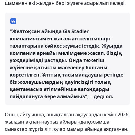
шамамен екі жылдан бері жүзеге асырылып келеді.
"Желтоқсан айында біз Stadler
компаниясымен жасалған келісімшарт
талаптарына сәйкес жұмыс істедік. Жуырда
компания арнайы мәлімдеме жасап, біздің
уәждерімізді растады. Онда тежегіш
жүйесіне қатысты мәселелер болғаны
көрсетілген. Ұлттық тасымалдаушы ретінде
біз жолаушылардың қауіпсіздігі толық
қамтамасыз етілмейінше вагондарды
пайдалануға бере алмаймыз", – деді ол.
Оның айтуынша, анықталған ақаулардан кейін 2026
жылдың ақпан-наурыз айларында қосымша
сынақтар жүргізіліп, олар мамыр айында аяқталған.