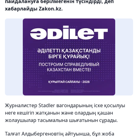
пайдалануға берілмегенін түсіндірді, деп
хабарлайды Zakon.kz.
Журналистер Stadler вагондарының іске қосылуы
неге кешігіп жатқанын және олардың қашан
жолаушылар тасымалына шығатынын сұрады.
Талғат Алдыбергеновтің айтуынша, бұл жоба