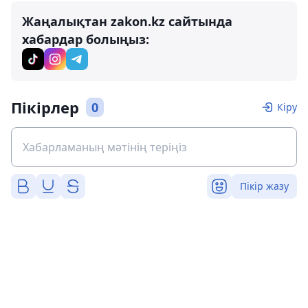
Жаңалықтан zakon.kz сайтында
хабардар болыңыз:
Пікірлер
0
Кіру
Пікір жазу