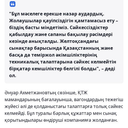
"Бұл мәселеге ерекше назар аудардық.
Жолаушылар қауіпсіздігін қамтамасыз ету –
біздің басты міндетіміз. Сәйкессіздіктер
қабылдау және сапаны бақылау рәсімдері
кезінде анықталды. Желтоқсандағы
сынақтар барысында Қазақстанның және
басқа да теміржол әкімшіліктерінің
техникалық талаптарына сәйкес келмейтін
бірқатар кемшіліктер белгілі болды", – деді
ол.
Әнуар Ахметжановтың сөзінше, ҚТЖ
мамандарының бағалауынша, вагондардың тежегіш
жүйесі әлі де қолданыстағы талаптарға толық сәйкес
келмейді. Бұл туралы барлық құжаттар мен сынақ
қорытындылары өндіруші компанияға жолданған.