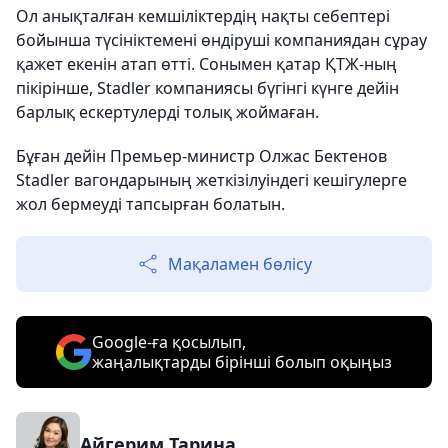
Ол анықталған кемшіліктердің нақты себептері
бойынша түсініктемені өндіруші компаниядан сұрау
қажет екенін атап өтті. Сонымен қатар ҚТЖ-ның
пікірінше, Stadler компаниясы бүгінгі күнге дейін
барлық ескертулерді толық жоймаған.
Бұған дейін Премьер-министр Олжас Бектенов
Stadler вагондарының жеткізілуіндегі кешігулерге
жол бермеуді тапсырған болатын.
Мақаламен бөлісу
Google-ға қосылып,
жаңалықтарды бірінші болып оқыңыз
Айгерим Тарина