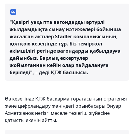
"Қазіргі уақытта вагондарды әртүрлі
жылдамдықта сынау нәтижелері бойынша
жасалған актілер Stadler компаниясының
қол қою кезеңінде тұр. Біз теміржол
әкімшілігі ретінде вагондарды қабылдауға
дайынбыз. Барлық ескертулер
жойылғаннан кейін олар пайдалануға
беріледі", – деді ҚТЖ басшысы.
Өз кезегінде ҚТЖ басқарма төрағасының стратегия
және цифрландыру жөніндегі орынбасары Әнуар
Ахметжанов негізгі мәселе тежегіш жүйесіне
қатысты екенін айтты.