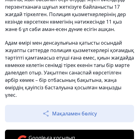
перзентханаға шұғыл жеткізуге байланысты 17
жағдай тіркелген. Полиция қызметкерлерінің дер
кезінде көрсеткен көмегінің нәтижесінде 11 қыз
және 6 ұл сәби аман-есен дүние есігін ашқан.
Адам өмірі мен денсаулығына қатысты осындай
жауапты сәттерде полиция қызметкерлері қоғамдық
тәртіпті қамтамасыз етуші ғана емес, қиын жағдайда
көмекке келетін сенімді тірек екенін тағы бір мәрте
дәлелдеп отыр. Уақытпен санаспай көрсетілген
әрбір көмек – бір отбасының бақытына, жаңа
өмірдің қауіпсіз басталуына қосылған маңызды
үлес.
Мақаламен бөлісу
Google-ға қосылып,