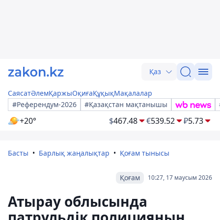
Қаз
Саясат
Әлем
Қаржы
Оқиға
Құқық
Мақалалар
#Референдум-2026
#Қазақстан мақтанышы
+20°
$
467.48
€
539.52
₽
5.73
Басты
Барлық жаңалықтар
Қоғам тынысы
Қоғам
10:27, 17 маусым 2026
Атырау облысында
патрульдік полицияның