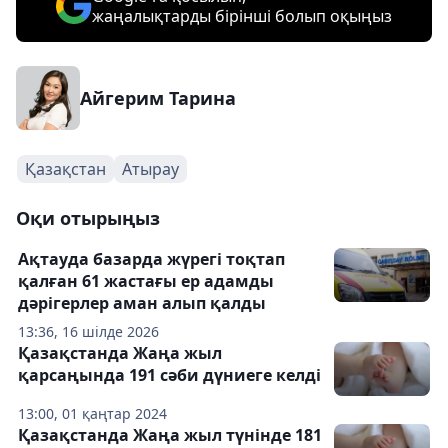
жаңалықтарды бірінші болып оқыңыз
Айгерим Тарина
Қазақстан
Атырау
Оқи отырыңыз
Ақтауда базарда жүрегі тоқтап
қалған 61 жастағы ер адамды
дәрігерлер аман алып қалды
13:36, 16 шілде 2026
Қазақстанда Жаңа жыл
қарсаңында 191 сәби дүниеге келді
13:00, 01 қаңтар 2024
Қазақстанда Жаңа жыл түнінде 181