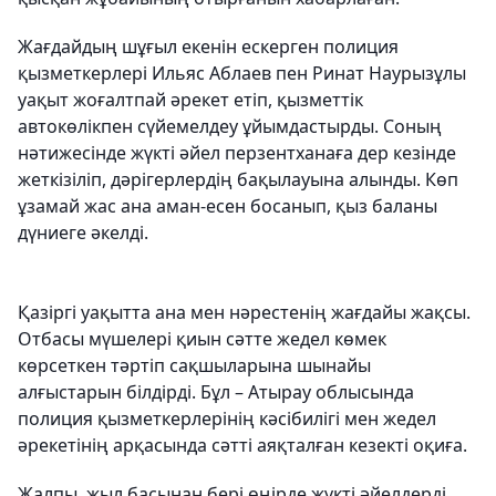
Жағдайдың шұғыл екенін ескерген полиция
қызметкерлері Ильяс Аблаев пен Ринат Наурызұлы
уақыт жоғалтпай әрекет етіп, қызметтік
автокөлікпен сүйемелдеу ұйымдастырды. Соның
нәтижесінде жүкті әйел перзентханаға дер кезінде
жеткізіліп, дәрігерлердің бақылауына алынды. Көп
ұзамай жас ана аман-есен босанып, қыз баланы
дүниеге әкелді.
Қазіргі уақытта ана мен нәрестенің жағдайы жақсы.
Отбасы мүшелері қиын сәтте жедел көмек
көрсеткен тәртіп сақшыларына шынайы
алғыстарын білдірді. Бұл – Атырау облысында
полиция қызметкерлерінің кәсібилігі мен жедел
әрекетінің арқасында сәтті аяқталған кезекті оқиға.
Жалпы, жыл басынан бері өңірде жүкті әйелдерді