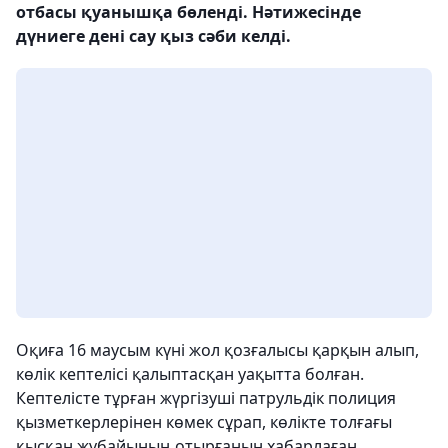
отбасы қуанышқа бөленді. Нәтижесінде
дүниеге дені сау қыз сәби келді.
Оқиға 16 маусым күні жол қозғалысы қарқын алып,
көлік кептелісі қалыптасқан уақытта болған.
Кептелісте тұрған жүргізуші патрульдік полиция
қызметкерлерінен көмек сұрап, көлікте толғағы
қысқан жұбайының отырғанын хабарлаған.