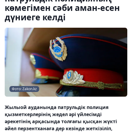
көмегімен сәби аман-есен
дүниеге келді
Фото: Zakon.kz
Жылыой ауданында патрульдік полиция
қызметкерлерінің жедел әрі үйлесімді
әрекетінің арқасында толғағы қысқан жүкті
әйел перзентханаға дер кезінде жеткізіліп,