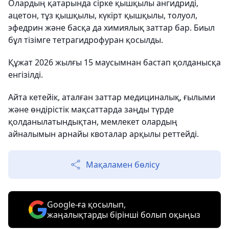
Олардың қатарында сірке қышқылы ангидриді,
ацетон, тұз қышқылы, күкірт қышқылы, толуол,
эфедрин және басқа да химиялық заттар бар. Биыл
бұл тізімге тетрагидрофуран қосылды.
Құжат 2026 жылғы 15 маусымнан бастап қолданысқа
енгізілді.
Айта кетейік, аталған заттар медициналық, ғылыми
және өндірістік мақсаттарда заңды түрде
қолданылатындықтан, мемлекет олардың
айналымын арнайы квоталар арқылы реттейді.
Мақаламен бөлісу
Google-ға қосылып,
жаңалықтарды бірінші болып оқыңыз