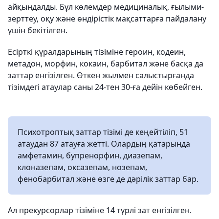
айқындалды. Бұл көлемдер медициналық, ғылыми-
зерттеу, оқу және өндірістік мақсаттарға пайдалану
үшін бекітілген.
Есірткі құралдарының тізіміне героин, кодеин,
метадон, морфин, кокаин, барбитал және басқа да
заттар енгізілген. Өткен жылмен салыстырғанда
тізімдегі атаулар саны 24-тен 30-ға дейін көбейген.
Психотроптық заттар тізімі де кеңейтіліп, 51
атаудан 87 атауға жетті. Олардың қатарында
амфетамин, бупренорфин, диазепам,
клоназепам, оксазепам, нозепам,
фенобарбитал және өзге де дәрілік заттар бар.
Ал прекурсорлар тізіміне 14 түрлі зат енгізілген.