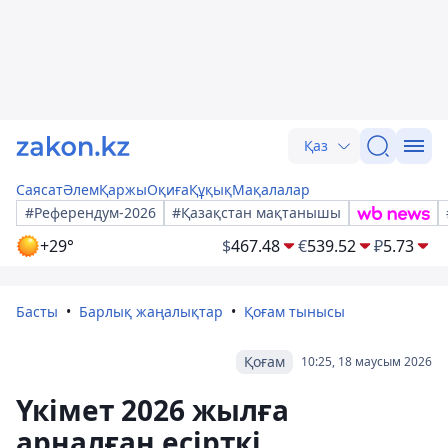
Қаз
Саясат
Әлем
Қаржы
Оқиға
Құқық
Мақалалар
#Референдум-2026
#Қазақстан мақтанышы
+29°
$
467.48
€
539.52
₽
5.73
Басты
Барлық жаңалықтар
Қоғам тынысы
Қоғам
10:25, 18 маусым 2026
Үкімет 2026 жылға
арналған есірткі