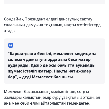
Сондай-ақ Президент елдегі денсаулық сақтау
саласының дамуына тоқталып, нақты жетістіктерді
атады.
"Баршаңызға белгілі, мемлекет медицина
саласын дамытуға әрдайым баса назар
аударады. Қазір де осы бағытта ауқымды
жұмыс істеліп жатыр. Нақты нәтижелер
бар", – деді Мемлекет басшысы.
Мемлекет басшысының мәліметінше, соңғы
жылдары халықтың өмір сүру ұзақтығы артқан, ал
ана мен сәби өлімі айтарлықтай төмендеген.