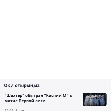
Оқи отырыңыз
"Шахтёр" обыграл "Каспий М" в
матче Первой лиги
20:02, Бүгін