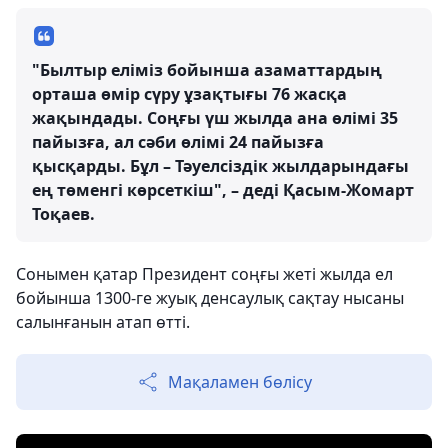
"Былтыр еліміз бойынша азаматтардың
орташа өмір сүру ұзақтығы 76 жасқа
жақындады. Соңғы үш жылда ана өлімі 35
пайызға, ал сәби өлімі 24 пайызға
қысқарды. Бұл – Тәуелсіздік жылдарындағы
ең төменгі көрсеткіш", – деді Қасым-Жомарт
Тоқаев.
Сонымен қатар Президент соңғы жеті жылда ел
бойынша 1300-ге жуық денсаулық сақтау нысаны
салынғанын атап өтті.
Мақаламен бөлісу