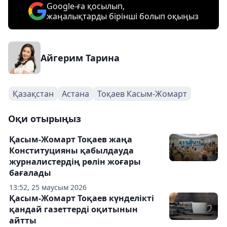
Google-ға қосылып,
жаңалықтарды бірінші болып оқыңыз
Айгерим Тарина
Қазақстан
Астана
Тоқаев Касым-Жомарт
Оқи отырыңыз
Қасым-Жомарт Тоқаев жаңа
Конституцияны қабылдауда
журналистердің рөлін жоғары
бағалады
13:52, 25 маусым 2026
Қасым-Жомарт Тоқаев күнделікті
қандай газеттерді оқитынын
айтты