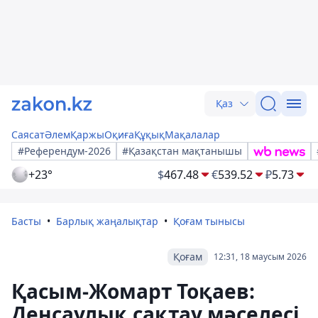
Қаз
Саясат
Әлем
Қаржы
Оқиға
Құқық
Мақалалар
#Референдум-2026
#Қазақстан мақтанышы
+23°
$
467.48
€
539.52
₽
5.73
Басты
Барлық жаңалықтар
Қоғам тынысы
Қоғам
12:31, 18 маусым 2026
Қасым-Жомарт Тоқаев:
Денсаулық сақтау мәселесі