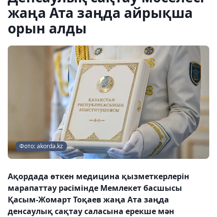
жаңа Ата заңда айрықша
орын алды
Фото: akorda.kz
Ақордада өткен медицина қызметкерлерін
марапаттау рәсімінде Мемлекет басшысы
Қасым-Жомарт Тоқаев жаңа Ата заңда
денсаулық сақтау саласына ерекше мән