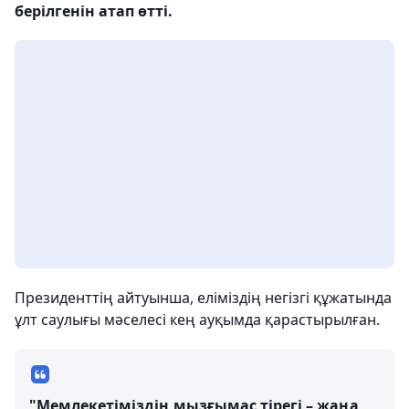
берілгенін атап өтті.
Президенттің айтуынша, еліміздің негізгі құжатында
ұлт саулығы мәселесі кең ауқымда қарастырылған.
"Мемлекетіміздің мызғымас тірегі – жаңа