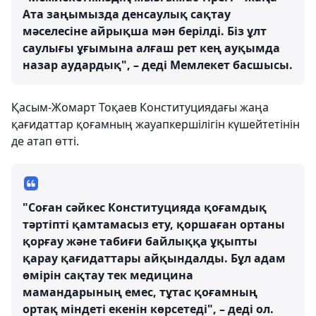
Ата заңымызда денсаулық сақтау
мәселесіне айрықша мән берілді. Біз ұлт
саулығы ұғымына алғаш рет кең ауқымда
назар аудардық", – деді Мемлекет басшысы.
Қасым-Жомарт Тоқаев Конституциядағы жаңа
қағидаттар қоғамның жауапкершілігін күшейтетінін
де атап өтті.
"Соған сәйкес Конституцияда қоғамдық
тәртіпті қамтамасыз ету, қоршаған ортаны
қорғау және табиғи байлыққа ұқыпты
қарау қағидаттары айқындалды. Бұл адам
өмірін сақтау тек медицина
мамандарының емес, тұтас қоғамның
ортақ міндеті екенін көрсетеді", – деді ол.