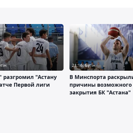
үгін
21:16, Бүгін
" разгромил "Астану
В Минспорта раскрыл
атче Первой лиги
причины возможного
закрытия БК "Астана"