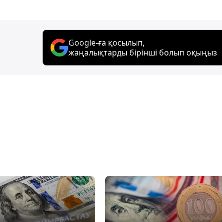
Google-ға қосылып,
жаңалықтарды бірінші болып оқыңыз