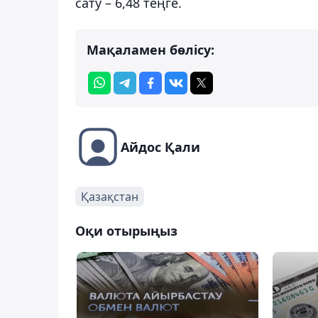
сату – 6,48 теңге.
Мақаламен бөлісу:
Айдос Қали
Қазақстан
Оқи отырыңыз