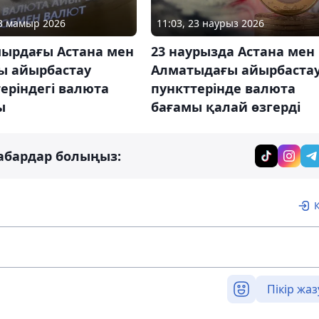
23 мамыр 2026
11:03, 23 наурыз 2026
мырдағы Астана мен
23 наурызда Астана мен
ы айырбастау
Алматыдағы айырбаста
еріндегі валюта
пункттерінде валюта
ы
бағамы қалай өзгерді
абардар болыңыз:
Пікір жаз