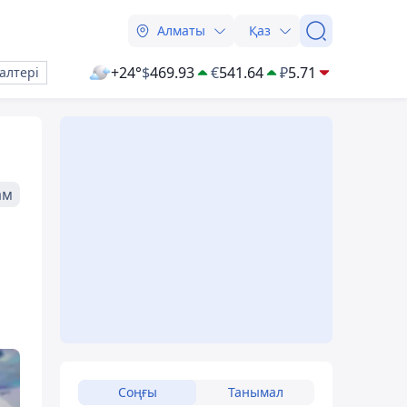
Алматы
Қаз
+24°
$
469.93
€
541.64
₽
5.71
алтері
ам
Соңғы
Танымал