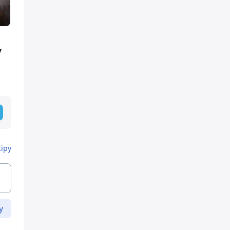
у
Кіру
у