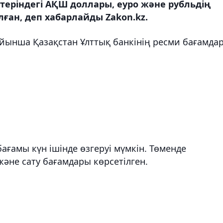
еріндегі АҚШ доллары, еуро және рубльдің
ған, деп хабарлайды Zakon.kz.
йынша Қазақстан Ұлттық банкінің ресми бағамда
ағамы күн ішінде өзгеруі мүмкін. Төменде
және сату бағамдары көрсетілген.