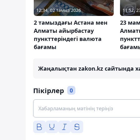
12:34, 02 тамыз 2026
11:52, 
2 тамыздағы Астана мен
23 ма
Алматы айырбастау
Алмат
пункттеріндегі валюта
пунктт
бағамы
бағам
Жаңалықтан zakon.kz сайтында х
Пікірлер
0