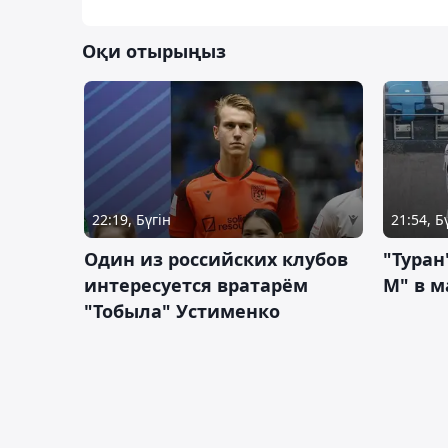
Оқи отырыңыз
22:19, Бүгін
21:54, Б
Один из российских клубов
"Туран
интересуется вратарём
М" в м
"Тобыла" Устименко