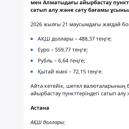
мен Алматыдағы айырбастау пунктт
сатып алу және сату бағамы ұсыныл
2026 жылғы 21 маусымдағы жағдай бо
АҚШ доллары – 488,37 теңге;
Еуро – 559,77 теңге;
Рубль – 6,64 теңге;
Қытай юані – 72,15 теңге.
Айта кетейік, шетел валюталарының б
айырбастау пункттеріндегі сатып алу 
Астана
АҚШ доллары: