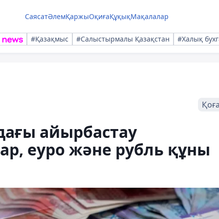
Саясат
Әлем
Қаржы
Оқиға
Құқық
Мақалалар
#Қазақмыс
#Салыстырмалы Қазақстан
#Халық бухг
Қоғ
дағы айырбастау
ар, еуро және рубль құны