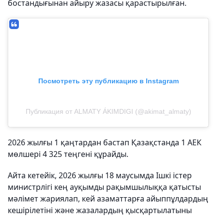
бостандығынан айыру жазасы қарастырылған.
Посмотреть эту публикацию в Instagram
Публикация от ALMATY ÁKIMDIGI (@akimat_almaty)
2026 жылғы 1 қаңтардан бастап Қазақстанда 1 АЕК
мөлшері 4 325 теңгені құрайды.
Айта кетейік, 2026 жылғы 18 маусымда Ішкі істер
министрлігі кең ауқымды рақымшылыққа қатысты
мәлімет жариялап, кей азаматтарға айыппұлдардың
кешірілетіні және жазалардың қысқартылатыны