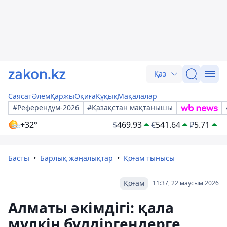
Қаз
Саясат
Әлем
Қаржы
Оқиға
Құқық
Мақалалар
#Референдум-2026
#Қазақстан мақтанышы
+32°
$
469.93
€
541.64
₽
5.71
Басты
Барлық жаңалықтар
Қоғам тынысы
Қоғам
11:37, 22 маусым 2026
Алматы әкімдігі: қала
мүлкін бүлдіргендерге