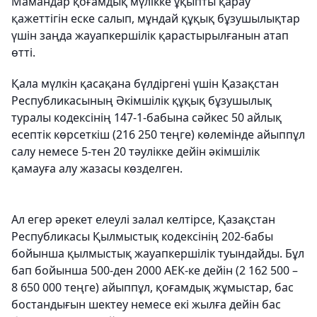
Мамандар қоғамдық мүлікке ұқыпты қарау
қажеттігін еске салып, мұндай құқық бұзушылықтар
үшін заңда жауапкершілік қарастырылғанын атап
өтті.
Қала мүлкін қасақана бүлдіргені үшін Қазақстан
Республикасының Әкімшілік құқық бұзушылық
туралы кодексінің 147-1-бабына сәйкес 50 айлық
есептік көрсеткіш (216 250 теңге) көлемінде айыппұл
салу немесе 5-тен 20 тәулікке дейін әкімшілік
қамауға алу жазасы көзделген.
Ал егер әрекет елеулі залал келтірсе, Қазақстан
Республикасы Қылмыстық кодексінің 202-бабы
бойынша қылмыстық жауапкершілік туындайды. Бұл
бап бойынша 500-ден 2000 АЕК-ке дейін (2 162 500 –
8 650 000 теңге) айыппұл, қоғамдық жұмыстар, бас
бостандығын шектеу немесе екі жылға дейін бас