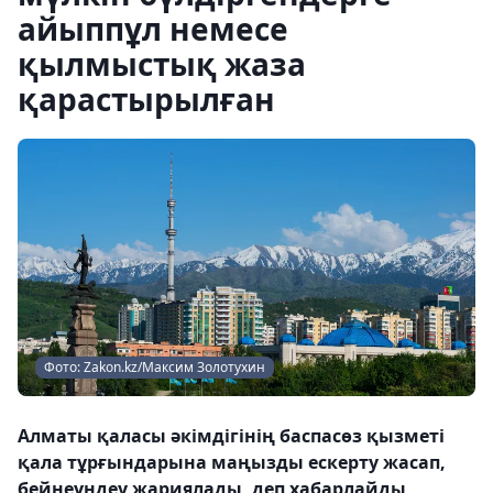
айыппұл немесе
қылмыстық жаза
қарастырылған
Фото: Zakon.kz/Максим Золотухин
Алматы қаласы әкімдігінің баспасөз қызметі
қала тұрғындарына маңызды ескерту жасап,
бейнеүндеу жариялады, деп хабарлайды