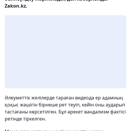
Zakon.kz.
Әлеуметтік желілерде тараған видеода ер адамның
қоқыс жәшігін бірнеше рет теуіп, кейін оны аударып
тастағаны көрсетілген. Бұл әрекет вандализм фактісі
ретінде тіркелген.