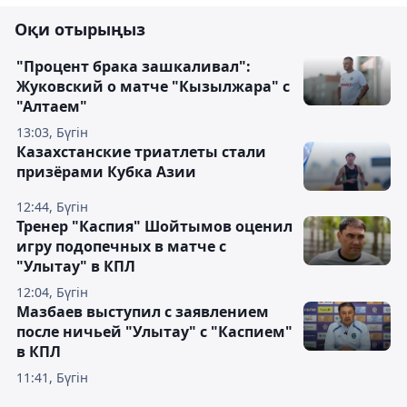
Оқи отырыңыз
"Процент брака зашкаливал":
Жуковский о матче "Кызылжара" с
"Алтаем"
13:03, Бүгін
Казахстанские триатлеты стали
призёрами Кубка Азии
12:44, Бүгін
Тренер "Каспия" Шойтымов оценил
игру подопечных в матче с
"Улытау" в КПЛ
12:04, Бүгін
Мазбаев выступил с заявлением
после ничьей "Улытау" с "Каспием"
в КПЛ
11:41, Бүгін