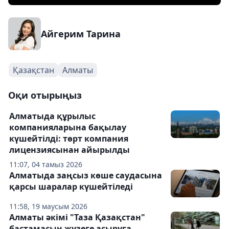
Айгерим Тарина
Қазақстан
Алматы
Оқи отырыңыз
Алматыда құрылыс
компанияларына бақылау
күшейтілді: төрт компания
лицензиясынан айырылды
11:07, 04 тамыз 2026
Алматыда заңсыз көше саудасына
қарсы шаралар күшейтіледі
11:58, 19 маусым 2026
Алматы әкімі "Таза Қазақстан"
бастамасын жүзеге асыруға