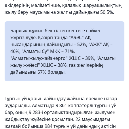
өкілдерінің мәліметінше, қалалық шаруашылықтың
жылу беру маусымына жалпы дайындығы 50,5%.
Барлық жұмыс бекітілген кестеге сәйкес
жүргізілуде. Қазіргі таңда "АлЭС" АҚ
нысандарының дайындығы – 52%, "АЖК" АҚ –
46%, "Алматы Су" МКК – 71%,
"Алматыжылужайэнерго" ЖШС – 39%, "Алматы
жылу жүйесі" ЖШС – 38%, газ желілерінің
дайындығы 57% болады.
Тұрғын үй қорын дайындау жайына ерекше назар
аударылды. Алматыда 9 861 көппәтерлі тұрғын үй
бар, оның 9 283-і орталықтандырылған жылумен
жабдықтау жүйесіне қосылған. 22 маусымдағы
жағдай бойынша 984 тұрғын үй дайындық актісін