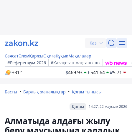
Қаз
Саясат
Әлем
Қаржы
Оқиға
Құқық
Мақалалар
#Референдум-2026
#Қазақстан мақтанышы
+31°
$
469.93
€
541.64
₽
5.71
Басты
Барлық жаңалықтар
Қоғам тынысы
Қоғам
14:27, 22 маусым 2026
Алматыда алдағы жылу
беру маусымына қалалық