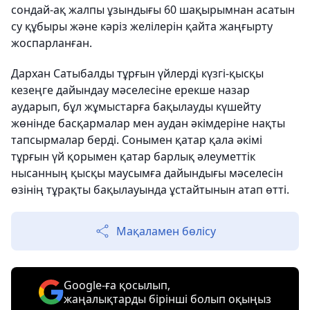
сондай-ақ жалпы ұзындығы 60 шақырымнан асатын
су құбыры және кәріз желілерін қайта жаңғырту
жоспарланған.
Дархан Сатыбалды тұрғын үйлерді күзгі-қысқы
кезеңге дайындау мәселесіне ерекше назар
аударып, бұл жұмыстарға бақылауды күшейту
жөнінде басқармалар мен аудан әкімдеріне нақты
тапсырмалар берді. Сонымен қатар қала әкімі
тұрғын үй қорымен қатар барлық әлеуметтік
нысанның қысқы маусымға дайындығы мәселесін
өзінің тұрақты бақылауында ұстайтынын атап өтті.
Мақаламен бөлісу
Google-ға қосылып,
жаңалықтарды бірінші болып оқыңыз