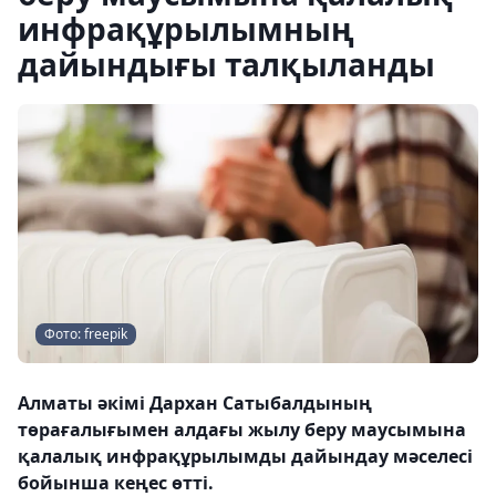
инфрақұрылымның
дайындығы талқыланды
Фото: freepik
Алматы әкімі Дархан Сатыбалдының
төрағалығымен алдағы жылу беру маусымына
қалалық инфрақұрылымды дайындау мәселесі
бойынша кеңес өтті.