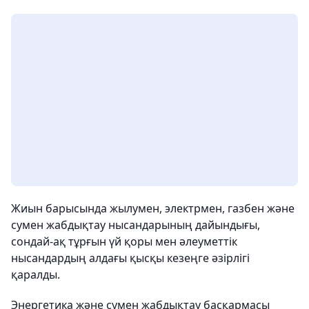
Жиын барысында жылумен, электрмен, газбен және
сумен жабдықтау нысандарының дайындығы,
сондай-ақ тұрғын үй қоры мен әлеуметтік
нысандардың алдағы қысқы кезеңге әзірлігі
қаралды.
Энергетика және сумен жабдықтау басқармасы