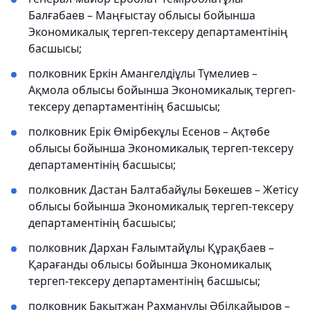
Балғабаев – Маңғыстау облысы бойынша
Экономикалық тергеп-тексеру департаментінің
басшысы;
полковник Еркін Амангелдіұлы Түмелиев –
Ақмола облысы бойынша Экономикалық тергеп-
тексеру департаментінің басшысы;
полковник Ерік Өмірбекұлы Есенов – Ақтөбе
облысы бойынша Экономикалық тергеп-тексеру
департаментінің басшысы;
полковник Дастан Балтабайұлы Бөкешев – Жетісу
облысы бойынша Экономикалық тергеп-тексеру
департаментінің басшысы;
полковник Дархан Ғалымтайұлы Құрақбаев –
Қарағанды облысы бойынша Экономикалық
тергеп-тексеру департаментінің басшысы;
полковник Бақытжан Рахманұлы Әбілқайыров –