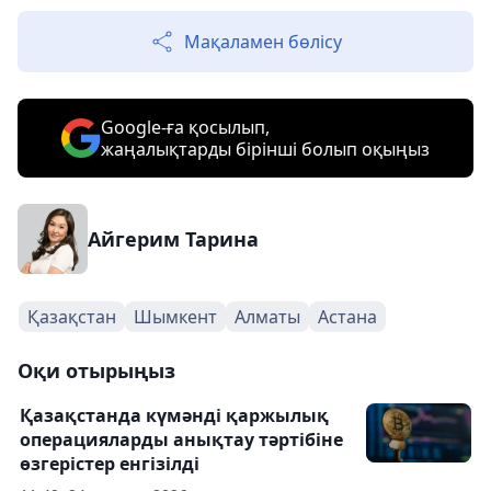
Мақаламен бөлісу
Google-ға қосылып,
жаңалықтарды бірінші болып оқыңыз
Айгерим Тарина
Қазақстан
Шымкент
Алматы
Астана
Оқи отырыңыз
Қазақстанда күмәнді қаржылық
операцияларды анықтау тәртібіне
өзгерістер енгізілді