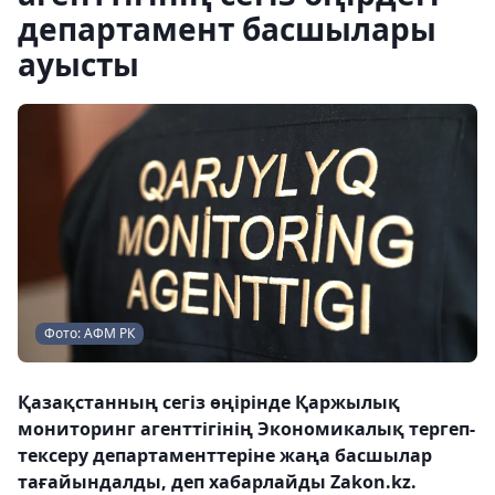
департамент басшылары
ауысты
Фото: АФМ РК
Қазақстанның сегіз өңірінде Қаржылық
мониторинг агенттігінің Экономикалық тергеп-
тексеру департаменттеріне жаңа басшылар
тағайындалды, деп хабарлайды Zakon.kz.