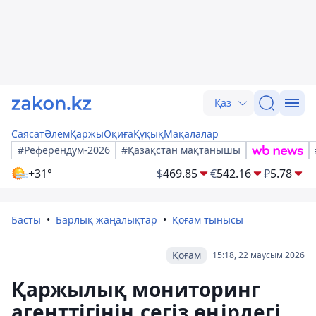
Қаз
Саясат
Әлем
Қаржы
Оқиға
Құқық
Мақалалар
#Референдум-2026
#Қазақстан мақтанышы
+31°
$
469.85
€
542.16
₽
5.78
Басты
Барлық жаңалықтар
Қоғам тынысы
Қоғам
15:18, 22 маусым 2026
Қаржылық мониторинг
агенттігінің сегіз өңірдегі