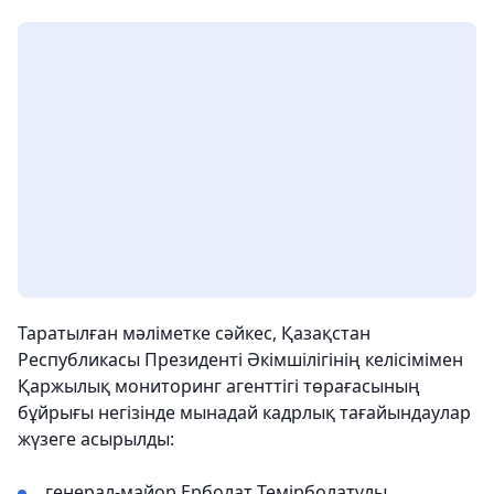
Таратылған мәліметке сәйкес, Қазақстан
Республикасы Президенті Әкімшілігінің келісімімен
Қаржылық мониторинг агенттігі төрағасының
бұйрығы негізінде мынадай кадрлық тағайындаулар
жүзеге асырылды:
генерал-майор Ерболат Темірболатұлы