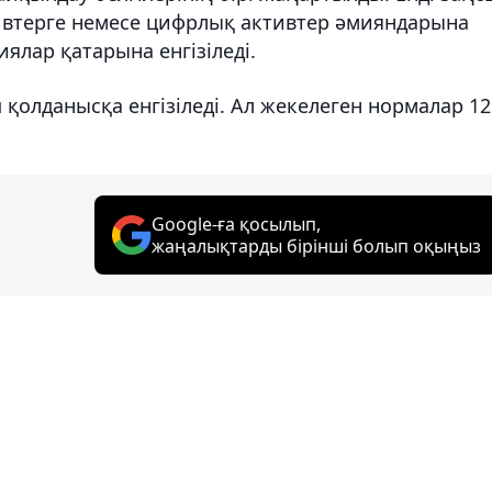
втерге немесе цифрлық активтер әмияндарына
ялар қатарына енгізіледі.
 қолданысқа енгізіледі. Ал жекелеген нормалар 12
Google-ға қосылып,
жаңалықтарды бірінші болып оқыңыз