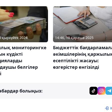
30 қыркүйек 2024
14:46, 10 қараша 2025
лық мониторингке
Бюджеттік бағдарламал
н күдікті
әкімшілерінің қаржылы
цияларды
есептілікті жасауы:
даушы белгілер
өзгерістер енгізілді
і
абардар болыңыз: