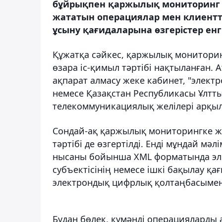
бұйрықпен қаржылық мониторинг 
жататын операциялар мен клиентте
ұсыну қағидаларына өзгерістер енгі
Құжатқа сәйкес, қаржылық мониторинг
өзара іс-қимыл тәртібі нақтыланған. 
ақпарат алмасу жеке кабинет, "электр
немесе Қазақстан Республикасы Ұлтт
телекоммуникациялық желілері арқы
Сондай-ақ қаржылық мониторингке ж
тәртібі де өзгертілді. Енді мұндай м
нысаны бойынша XML форматында эл
субъектісінің немесе ішкі бақылау 
электрондық цифрлық қолтаңбасымен 
Бұдан бөлек, күмәнді операцияларды а