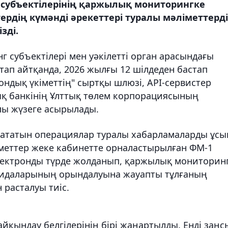
субъектілерінің қаржылық мониторингке
рдің күмәнді әрекеттері туралы мәліметтерді
зді.
 субъектілері мен уәкілетті орган арасындағы
Атап айтқанда, 2026 жылғы 12 шілдеден бастап
ондық үкіметтің" сыртқы шлюзі, API-сервистер
ық банкінің Ұлттық төлем корпорациясының
лы жүзеге асырылады.
ататын операциялар туралы хабарламаларды ұсы
әліметтер жеке кабинетте орналастырылған ФМ-1
ектронды түрде жолданып, қаржылық мониторин
қағидаларының орындалуына жауапты тұлғаның
расталуы тиіс.
йқындау белгілерінің бірі жаңартылды. Енді заңс