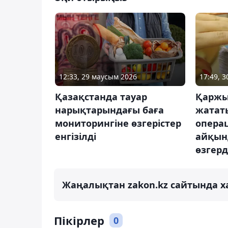
12:33, 29 маусым 2026
17:49, 
Қазақстанда тауар
Қаржы
нарықтарындағы баға
жататы
мониторингіне өзгерістер
опера
енгізілді
айқын
өзгерд
Жаңалықтан zakon.kz сайтында х
Пікірлер
0