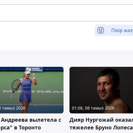
Пікір жаз
08 тамыз 2026
01:08, 08 тамыз 2026
 Андреева вылетела с
Дияр Нургожай оказа
рса" в Торонто
тяжелее Бруно Лопеса