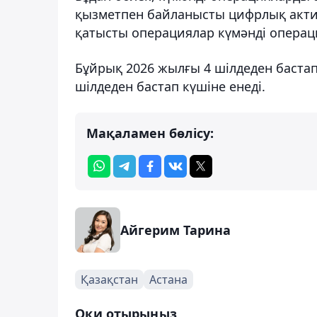
қызметпен байланысты цифрлық акти
қатысты операциялар күмәнді операци
Бұйрық 2026 жылғы 4 шілдеден бастап
шілдеден бастап күшіне енеді.
Мақаламен бөлісу:
Айгерим Тарина
Қазақстан
Астана
Оқи отырыңыз