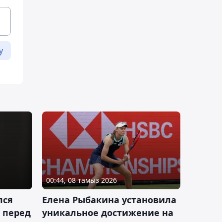
у
00:44, 08 тамыз 2026
лся
Елена Рыбакина установила
 перед
уникальное достижение на