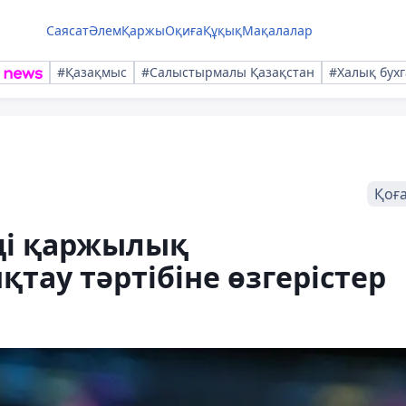
Саясат
Әлем
Қаржы
Оқиға
Құқық
Мақалалар
#Қазақмыс
#Салыстырмалы Қазақстан
#Халық бухг
Қоғ
ді қаржылық
тау тәртібіне өзгерістер