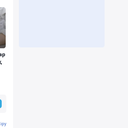
ар
қ
Кіру