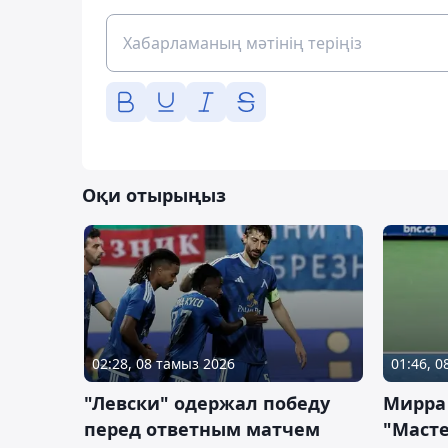
Оқи отырыңыз
02:28, 08 тамыз 2026
01:46, 
"Левски" одержал победу
Мирра
перед ответным матчем
"Масте