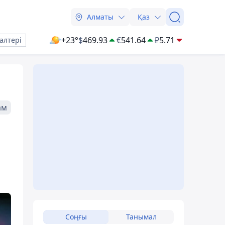
Алматы
Қаз
+23°
$
469.93
€
541.64
₽
5.71
алтері
ам
Соңғы
Танымал