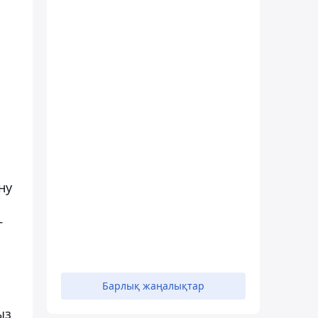
ну
г
Барлық жаңалықтар
ыз