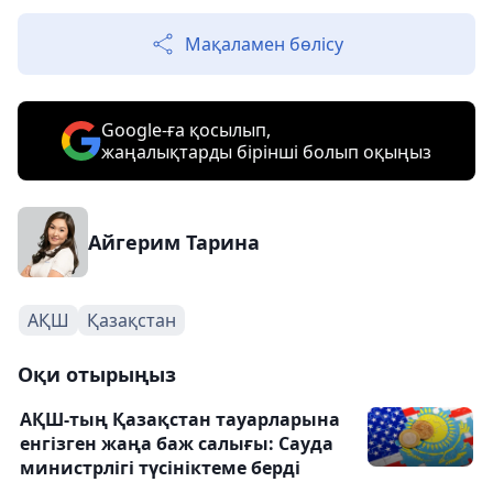
Мақаламен бөлісу
Google-ға қосылып,
жаңалықтарды бірінші болып оқыңыз
Айгерим Тарина
АҚШ
Қазақстан
Оқи отырыңыз
АҚШ-тың Қазақстан тауарларына
енгізген жаңа баж салығы: Сауда
министрлігі түсініктеме берді