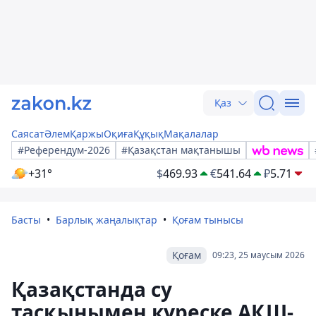
Қаз
Саясат
Әлем
Қаржы
Оқиға
Құқық
Мақалалар
#Референдум-2026
#Қазақстан мақтанышы
+31°
$
469.93
€
541.64
₽
5.71
Басты
Барлық жаңалықтар
Қоғам тынысы
Қоғам
09:23, 25 маусым 2026
Қазақстанда су
тасқынымен күреске АҚШ-