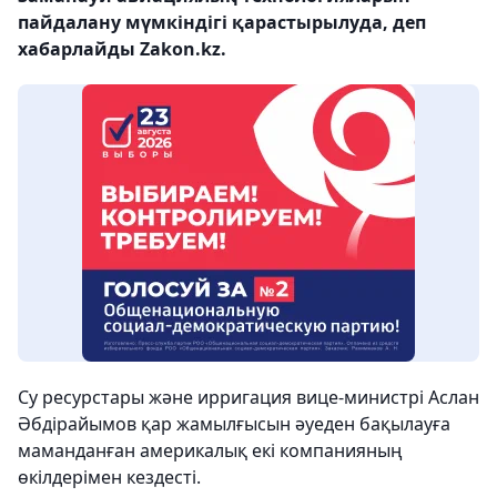
пайдалану мүмкіндігі қарастырылуда, деп
хабарлайды Zakon.kz.
Су ресурстары және ирригация вице-министрі Аслан
Әбдірайымов қар жамылғысын әуеден бақылауға
маманданған америкалық екі компанияның
өкілдерімен кездесті.