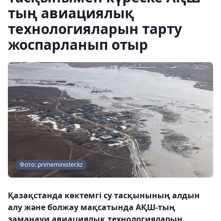
тың авиациялық
технологияларын тарту
жоспарланып отыр
Фото: primeminister.kz
Қазақстанда көктемгі су тасқынының алдын
алу және болжау мақсатында АҚШ-тың
заманауи авиациялық технологияларын