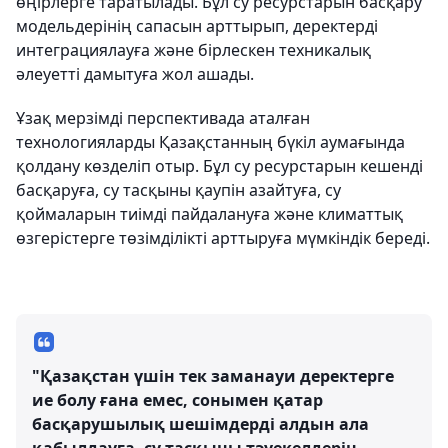
өңірлерге таратылады. Бұл су ресурстарын басқару
модельдерінің сапасын арттырып, деректерді
интеграциялауға және бірлескен техникалық
әлеуетті дамытуға жол ашады.
Ұзақ мерзімді перспективада аталған
технологияларды Қазақстанның бүкіл аумағында
қолдану көзделіп отыр. Бұл су ресурстарын кешенді
басқаруға, су тасқыны қаупін азайтуға, су
қоймаларын тиімді пайдалануға және климаттық
өзгерістерге төзімділікті арттыруға мүмкіндік береді.
"Қазақстан үшін тек заманауи деректерге
ие болу ғана емес, сонымен қатар
басқарушылық шешімдерді алдын ала