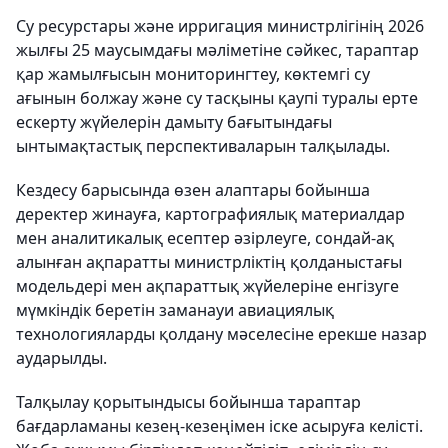
Су ресурстары және ирригация министрлігінің 2026
жылғы 25 маусымдағы мәліметіне сәйкес, тараптар
қар жамылғысын мониторингтеу, көктемгі су
ағынын болжау және су тасқыны қаупі туралы ерте
ескерту жүйелерін дамыту бағытындағы
ынтымақтастық перспективаларын талқылады.
Кездесу барысында өзен алаптары бойынша
деректер жинауға, картографиялық материалдар
мен аналитикалық есептер әзірлеуге, сондай-ақ
алынған ақпаратты министрліктің қолданыстағы
модельдері мен ақпараттық жүйелеріне енгізуге
мүмкіндік беретін заманауи авиациялық
технологияларды қолдану мәселесіне ерекше назар
аударылды.
Талқылау қорытындысы бойынша тараптар
бағдарламаны кезең-кезеңімен іске асыруға келісті.