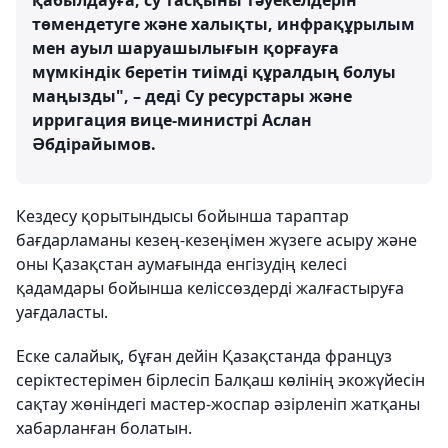
қабылдауға, су тасқыны тәуекелдерін
төмендетуге және халықты, инфрақұрылым
мен ауыл шаруашылығын қорғауға
мүмкіндік беретін тиімді құралдың болуы
маңызды", – деді Су ресурстары және
ирригация вице-министрі Аслан
Әбдірайымов.
Кездесу қорытындысы бойынша тараптар
бағдарламаны кезең-кезеңімен жүзеге асыру және
оны Қазақстан аумағында енгізудің келесі
қадамдары бойынша келіссөздерді жалғастыруға
уағдаласты.
Еске салайық, бұған дейін Қазақстанда француз
серіктестерімен бірлесіп Балқаш көлінің экожүйесін
сақтау жөніндегі мастер-жоспар әзірленіп жатқаны
хабарланған болатын.