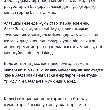
Жоба ауқымы біртіндеп кеңейтіліп, еліміздің су
ресурстарын басқару саласындағы ұзақмерзімді
міндеттеріне бағытталмақ.
Алғашқы кезеңде жұмыстар Жабай өзенінің
бассейнінде жүргізіледі. Мұнда авиациялық
технологиялардың көмегімен қар жамылғысына
жоғары дәлдікпен өлшеулер жүргізіліп, алынған
деректер министрліктің қолданыстағы модельдері
мен жүйелеріне енгізіледі.
Ведомствоның мәліметінше, бұл әдістемені
сынақтан өткізуге, отандық мамандарды даярлауға
және бағдарламаны басқа өңірлерге кеңейтудің
тиімділігін бағалауға мүмкіндік береді.
Келесі кезеңдерде мониторинг пен болжау
жұмыстары басым су жинау алаптары мен