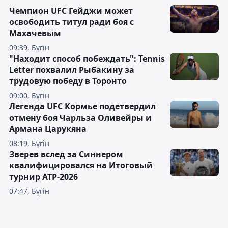
Чемпион UFC Гейджи может
освободить титул ради боя с
Махачевым
09:39, Бүгін
"Находит способ побеждать": Tennis
Letter похвалил Рыбакину за
трудовую победу в Торонто
09:00, Бүгін
Легенда UFC Кормье подетвердил
отмену боя Чарльза Оливейры и
Армана Царукяна
08:19, Бүгін
Зверев вслед за Синнером
квалифицировался на Итоговый
турнир ATP-2026
07:47, Бүгін