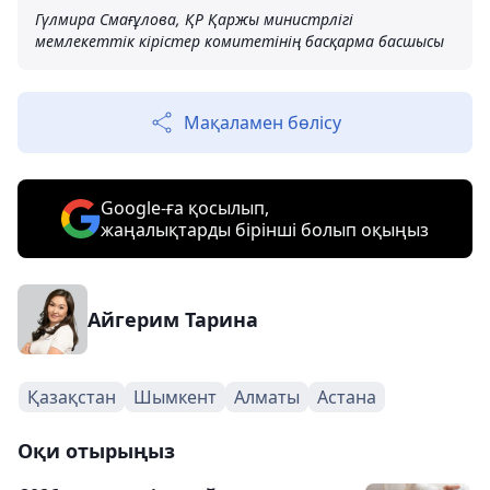
Гүлмира Смағұлова, ҚР Қаржы министрлігі
мемлекеттік кірістер комитетінің басқарма басшысы
Мақаламен бөлісу
Google-ға қосылып,
жаңалықтарды бірінші болып оқыңыз
Айгерим Тарина
Қазақстан
Шымкент
Алматы
Астана
Оқи отырыңыз