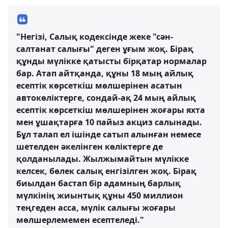
"Негізі, Салық кодексінде жеке "сән-
салтанат салығы" деген ұғым жоқ. Бірақ
құнды мүлікке қатысты бірқатар нормалар
бар. Атап айтқанда, құны 18 мың айлық
есептік көрсеткіш мөлшерінен асатын
автокөліктерге, сондай-ақ 24 мың айлық
есептік көрсеткіш мөлшерінен жоғары яхта
мен ұшақтарға 10 пайыз акциз салынады.
Бұл талап ел ішінде сатып алынған немесе
шетелден әкелінген көліктерге де
қолданылады. Жылжымайтын мүлікке
келсек, бөлек салық енгізілген жоқ. Бірақ
биылдан бастап бір адамның барлық
мүлкінің жиынтық құны 450 миллион
теңгеден асса, мүлік салығы жоғары
мөлшерлемемен есептеледі."