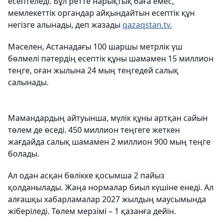
есептеледі. Бұл ретте нарықтық баға емес,
мемлекеттік органдар айқындайтын есептік құн
негізге алынады, деп жазады
qazaqstan.tv.
Мәселен, Астанадағы 100 шаршы метрлік үш
бөлмелі пәтердің есептік құны шамамен 15 миллион
теңге, оған жылына 24 мың теңгедей салық
салынады.
Мамандардың айтуынша, мүлік құны артқан сайын
төлем де өседі. 450 миллион теңгеге жеткен
жағдайда салық шамамен 2 миллион 900 мың теңге
болады.
Ал одан асқан бөлікке қосымша 2 пайыз
қолданылады. Жаңа нормалар биыл күшіне енеді. Ал
алғашқы хабарламалар 2027 жылдың маусымында
жіберіледі. Төлем мерзімі – 1 қазанға дейін.