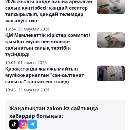
2026 жылғы шілде айына арналған
салық күнтізбесі: қандай есептер
тапсырылып, қандай төлемдер
жасалуы тиіс
13:34, 29 маусым 2026
ҚМ Мемлекеттік кірістер комитеті
қымбат мүлік пен көлікке
салынатын салық тәртібін
түсіндірді
19:01, 01 тамыз 2025
Қазақстанда жылжымайтын
мүлікке арналған "сән-салтанат
салығы" қашан енгізіледі
19:48, 23 маусым 2026
Жаңалықтан zakon.kz сайтында
хабардар болыңыз: