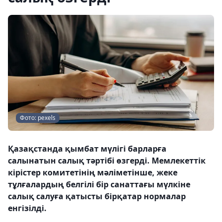
Фото: pexels
Қазақстанда қымбат мүлігі барларға
салынатын салық тәртібі өзгерді. Мемлекеттік
кірістер комитетінің мәліметінше, жеке
тұлғалардың белгілі бір санаттағы мүлкіне
салық салуға қатысты бірқатар нормалар
енгізілді.