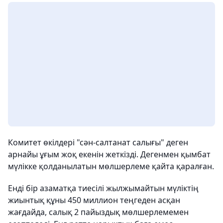
Комитет өкілдері "сән-салтанат салығы" деген
арнайы ұғым жоқ екенін жеткізді. Дегенмен қымбат
мүлікке қолданылатын мөлшерлеме қайта қаралған.
Енді бір азаматқа тиесілі жылжымайтын мүліктің
жиынтық құны 450 миллион теңгеден асқан
жағдайда, салық 2 пайыздық мөлшерлемемен