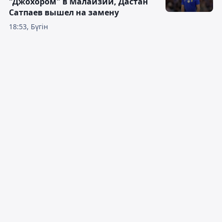
"Джохором" в Малайзии, Дастан
Сатпаев вышел на замену
18:53, Бүгін