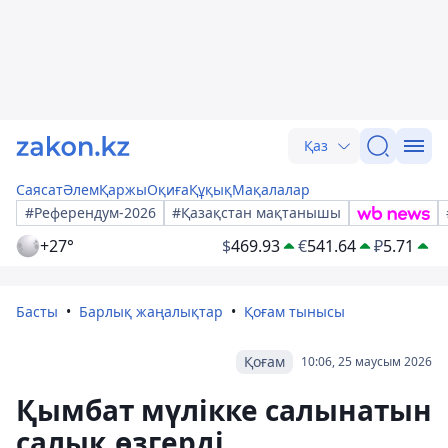
Қаз
Саясат
Әлем
Қаржы
Оқиға
Құқық
Мақалалар
#Референдум-2026
#Қазақстан мақтанышы
+27°
$
469.93
€
541.64
₽
5.71
Басты
Барлық жаңалықтар
Қоғам тынысы
Қоғам
10:06, 25 маусым 2026
Қымбат мүлікке салынатын
салық өзгерді