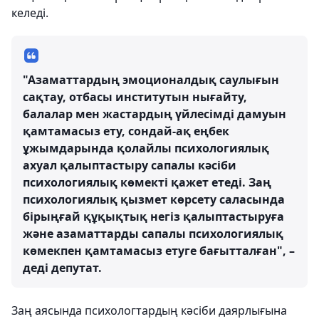
келеді.
"Азаматтардың эмоционалдық саулығын
сақтау, отбасы институтын нығайту,
балалар мен жастардың үйлесімді дамуын
қамтамасыз ету, сондай-ақ еңбек
ұжымдарында қолайлы психологиялық
ахуал қалыптастыру сапалы кәсіби
психологиялық көмекті қажет етеді. Заң
психологиялық қызмет көрсету саласында
бірыңғай құқықтық негіз қалыптастыруға
және азаматтарды сапалы психологиялық
көмекпен қамтамасыз етуге бағытталған", –
деді депутат.
Заң аясында психологтардың кәсіби даярлығына