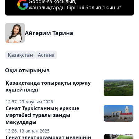
Google-ға қосылып,
жаңалықтарды бірінші болып оқыңыз
Айгерим Тарина
Қазақстан
Астана
Оқи отырыңыз
Қазақстанда топырақты қорғау
күшейтіледі
12:57, 29 маусым 2026
Сенат Түркістанның ерекше
мәртебесі туралы заңды
мақұлдады
13:26, 13 ақпан 2025
Сенат электросамокат иелерінің