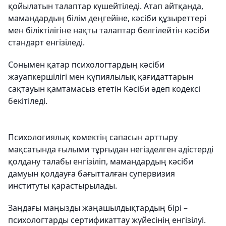
қойылатын талаптар күшейтіледі. Атап айтқанда,
мамандардың білім деңгейіне, кәсіби құзыреттері
мен біліктілігіне нақты талаптар белгілейтін кәсіби
стандарт енгізіледі.
Сонымен қатар психологтардың кәсіби
жауапкершілігі мен құпиялылық қағидаттарын
сақтауын қамтамасыз ететін Кәсіби әдеп кодексі
бекітіледі.
Психологиялық көмектің сапасын арттыру
мақсатында ғылыми тұрғыдан негізделген әдістерді
қолдану талабы енгізіліп, мамандардың кәсіби
дамуын қолдауға бағытталған супервизия
институты қарастырылады.
Заңдағы маңызды жаңашылдықтардың бірі –
психологтарды сертификаттау жүйесінің енгізілуі.