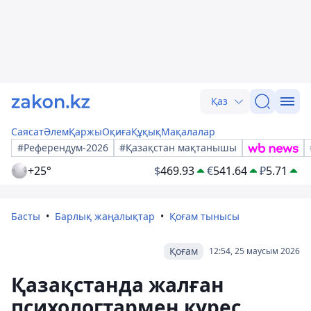
Қаз
Саясат
Әлем
Қаржы
Оқиға
Құқық
Мақалалар
#Референдум-2026
#Қазақстан мақтанышы
+25°
$
469.93
€
541.64
₽
5.71
Басты
Барлық жаңалықтар
Қоғам тынысы
Қоғам
12:54, 25 маусым 2026
Қазақстанда жалған
психологтармен күрес