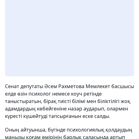
Сенат депутаты Әсем Рахметова Мемлекет басшысы
елде өзін психолог немесе коуч ретінде
таныстыратын, бірақ тиісті білімі мен біліктілігі жоқ
адамдардың көбейгеніне назар аударып, олармен
күресті күшейтуді тапсырғанын еске салды.
Оның айтуынша, бүгінде психологиялық қолдаудың
маңызы қоғам өмірінің барлық саласында артып