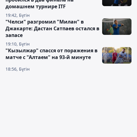
домашнем турнире ITF
19:42, Бүгін
"Челси" разгромил "Милан" в
Джакарте: Дастан Сатпаев остался в
запасе
19:10, Бүгін
"Кызылжар" спасся от поражения в
матче с "Алтаем" на 93-й минуте
18:56, Бүгін