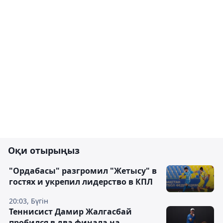
Оқи отырыңыз
"Ордабасы" разгромил "Жетысу" в
гостях и укрепил лидерство в КПЛ
20:03, Бүгін
Теннисист Дамир Жалгасбай
пробился в два финала на