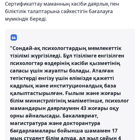
Сертификаттау маманның кәсіби даярлық пен
біліктілік талаптарына сәйкестігін бағалауға
мүмкіндік береді.
"Сондай-ақ психологтардың мемлекеттік
тізілімі жүргізіледі. Бұл тізілімге енгізілген
психологтар өздерінің кәсіби қызметінің
сапасы үшін жауапты болады. Аталған
тетіктерді енгізу үшін елімізде қажетті
кадрлық және институционалдық база
қалыптастырылған. Ғылым және жоғары
білім министрлігінің мәліметінше, психолог
мамандарын даярлаумен 43 жоғары оқу
орны айналысады. Бакалавриат,
магистратура және докторантура
бағдарламалары бойынша шамамен 17
мың студент білім алуда, ал жыл сайын 4