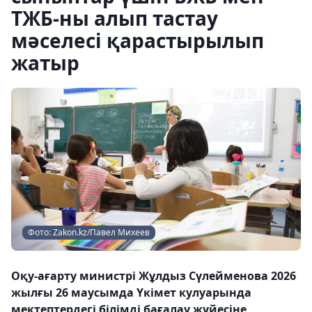
ТЖБ-ны алып тастау
мәселесі қарастырылып
жатыр
Фото: Zakon.kz/Павел Михеев
Оқу-ағарту министрі Жұлдыз Сүлейменова 2026
жылғы 26 маусымда Үкімет кулуарында
мектептердегі білімді бағалау жүйесіне