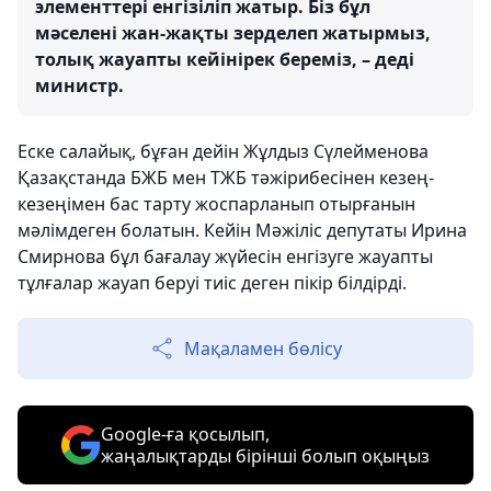
элементтері енгізіліп жатыр. Біз бұл
мәселені жан-жақты зерделеп жатырмыз,
толық жауапты кейінірек береміз, – деді
министр.
Еске салайық, бұған дейін Жұлдыз Сүлейменова
Қазақстанда БЖБ мен ТЖБ тәжірибесінен кезең-
кезеңімен бас тарту жоспарланып отырғанын
мәлімдеген болатын. Кейін Мәжіліс депутаты Ирина
Смирнова бұл бағалау жүйесін енгізуге жауапты
тұлғалар жауап беруі тиіс деген пікір білдірді.
Мақаламен бөлісу
Google-ға қосылып,
жаңалықтарды бірінші болып оқыңыз