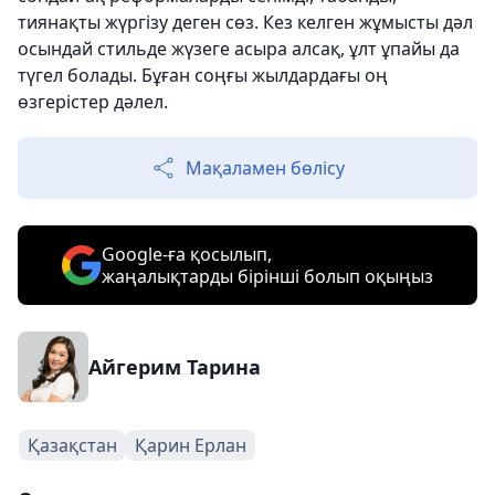
тиянақты жүргізу деген сөз. Кез келген жұмысты дәл
осындай стильде жүзеге асыра алсақ, ұлт ұпайы да
түгел болады. Бұған соңғы жылдардағы оң
өзгерістер дәлел.
Мақаламен бөлісу
Google-ға қосылып,
жаңалықтарды бірінші болып оқыңыз
Айгерим Тарина
Қазақстан
Қарин Ерлан