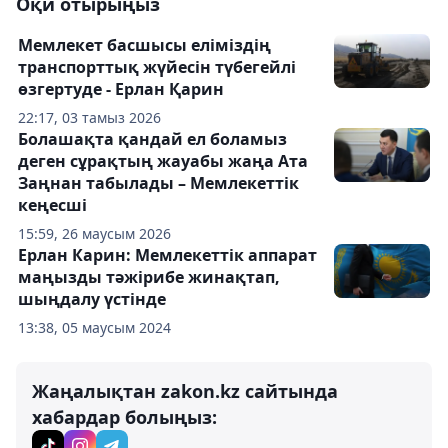
Оқи отырыңыз
Мемлекет басшысы еліміздің
транспорттық жүйесін түбегейлі
өзгертуде - Ерлан Қарин
22:17, 03 тамыз 2026
Болашақта қандай ел боламыз
деген сұрақтың жауабы жаңа Ата
Заңнан табылады – Мемлекеттік
кеңесші
15:59, 26 маусым 2026
Ерлан Карин: Мемлекеттік аппарат
маңызды тәжірибе жинақтап,
шыңдалу үстінде
13:38, 05 маусым 2024
Жаңалықтан zakon.kz сайтында
хабардар болыңыз: