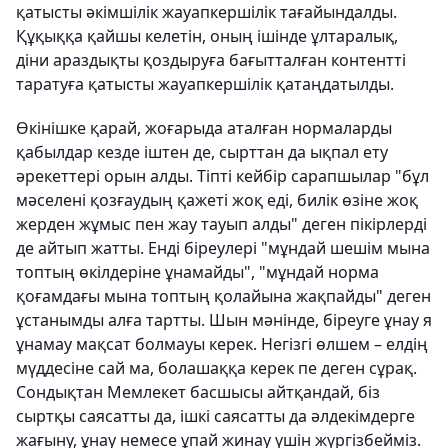
қатысты әкімшілік жауапкершілік тағайындалды.
Құқыққа қайшы келетін, оның ішінде ұлтаралық,
діни араздықты қоздыруға бағытталған контентті
таратуға қатысты жауапкершілік қатаңдатылды.
Өкінішке қарай, жоғарыда аталған нормаларды
қабылдар кезде іштен де, сырттан да ықпал ету
әрекеттері орын алды. Тіпті кейбір сарапшылар "бұл
мәселені қозғаудың қажеті жоқ еді, билік өзіне жоқ
жерден жұмыс пен жау тауып алды" деген пікірлерді
де айтып жатты. Енді біреулері "мұндай шешім мына
топтың өкілдеріне ұнамайды", "мұндай норма
қоғамдағы мына топтың қолайына жақпайды" деген
ұстанымды алға тартты. Шын мәнінде, біреуге ұнау я
ұнамау мақсат болмауы керек. Негізгі өлшем – елдің
мүддесіне сай ма, болашаққа керек пе деген сұрақ.
Сондықтан Мемлекет басшысы айтқандай, біз
сыртқы саясатты да, ішкі саясатты да әлдекімдерге
жағыну, ұнау немесе ұпай жинау үшін жүргізбейміз.