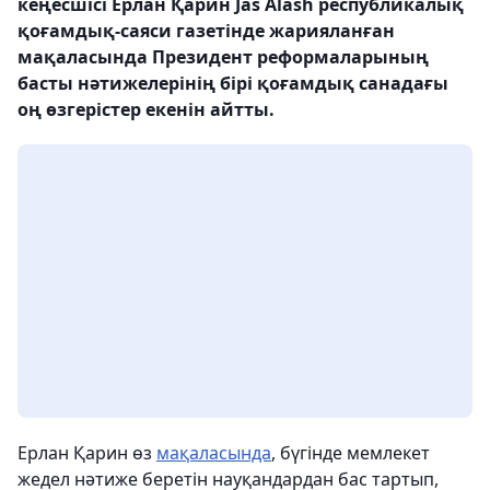
кеңесшісі Ерлан Қарин Jas Alash республикалық
қоғамдық-саяси газетінде жарияланған
мақаласында Президент реформаларының
басты нәтижелерінің бірі қоғамдық санадағы
оң өзгерістер екенін айтты.
Ерлан Қарин өз
мақаласында
, бүгінде мемлекет
жедел нәтиже беретін науқандардан бас тартып,