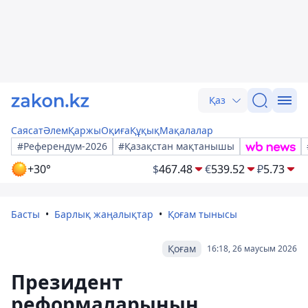
Қаз
Саясат
Әлем
Қаржы
Оқиға
Құқық
Мақалалар
#Референдум-2026
#Қазақстан мақтанышы
+30°
$
467.48
€
539.52
₽
5.73
Басты
Барлық жаңалықтар
Қоғам тынысы
Қоғам
16:18, 26 маусым 2026
Президент
реформаларының