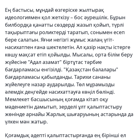
Ең бастысы, мұндай өзгеріске жылтырақ
идеологиямен қол жеткізу – бос әурешілік. Бұрын
билбордқа қанатты сөздерді жазып қойып, түрлі
тақырыптағы роликтерді таратып, сонымен есеп
бере салатын. Яғни негізгі жұмыс жалаң үгіт-
насихатпен ғана шектелетін. Ал қазір нақты істерге
көшу мақсат етіп қойылды. Мысалы, орта білім беру
жүйесіне "Адал азамат" біртұтас тәрбие
бағдарламасы енгізілді. "Қазақстан балалары"
бағдарламасы қабылданды. Тарихи сананы
жүйелеуге назар аударылды. Төл мұрамызды
әлемдік деңгейде насихаттауға көңіл бөлінді.
Мемлекет басшысының қоғамда кітап оқу
мәдениетін дамытып, зерделі ұлт қалыптастыру
жөнінде арнайы Жарлық шығаруының астарында да
үлкен мән жатыр.
Қоғамдық әдепті қалыптастырғанда ең бірінші ел