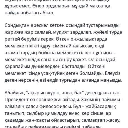
дұрыс емес. Өнер ордаларын мұндай мақсатқа
пайдаланбаған абзал.
Сондықтан өрескел кеткен осындай тұстарымызды
жарияға жар салмай, мұқият зерделеп, жүйелі түрде
реттей беруіміз керек. Өткен онжылдықтарда
мемлекеттілікті құру ісімен айналыссақ, енді
азаматтардың бойына мемлекеттіліктің ұстыны –
мемлекетшілдік сананы сіңіру қажет. Ол осындай
қарапайым дүниелерден басталады. Өйткені
мемлекет ісінде ұсақ-түйек деген болмайды. Елеусіз
деген нәрсенің өзі елдік тұрғыдан алғанда маңызды.
Абайдың "ақырын жүріп, анық бас" деген ұлағатын
Президент өз сөзінде жиі айтады. Хакімнің пайымы –
еліміздің саяси философиясы. Бұл – жайбасарлық
танытып, сылбыр қимылдау емес, керісінше, әр
қадамды жан-жақты ойластырып, салмақтап жасау,
сондай-ақ реформаларды сенімді, табанды,