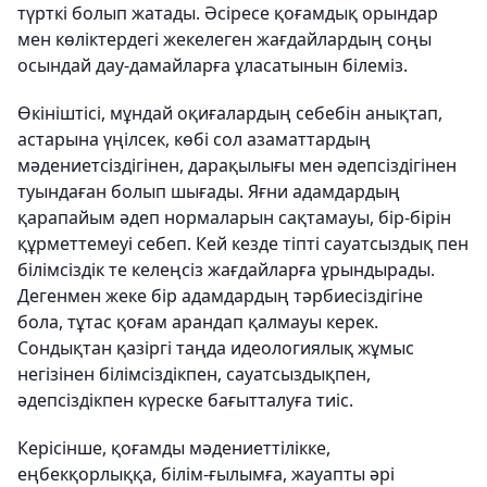
түрткі болып жатады. Әсіресе қоғамдық орындар
мен көліктердегі жекелеген жағдайлардың соңы
осындай дау-дамайларға ұласатынын білеміз.
Өкініштісі, мұндай оқиғалардың себебін анықтап,
астарына үңілсек, көбі сол азаматтардың
мәдениетсіздігінен, дарақылығы мен әдепсіздігінен
туындаған болып шығады. Яғни адамдардың
қарапайым әдеп нормаларын сақтамауы, бір-бірін
құрметтемеуі себеп. Кей кезде тіпті сауатсыздық пен
білімсіздік те келеңсіз жағдайларға ұрындырады.
Дегенмен жеке бір адамдардың тәрбиесіздігіне
бола, тұтас қоғам арандап қалмауы керек.
Сондықтан қазіргі таңда идеологиялық жұмыс
негізінен білімсіздікпен, сауатсыздықпен,
әдепсіздікпен күреске бағытталуға тиіс.
Керісінше, қоғамды мәдениеттілікке,
еңбекқорлыққа, білім-ғылымға, жауапты әрі