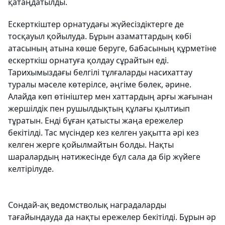
қатаңдатылды.
Ескерткіштер орнатудағы жүйесіздіктерге де
тосқауыл қойылуда. Бұрын азаматтардың көбі
атасының атына көше беруге, бабасының құрметіне
ескерткіш орнатуға қолдау сұрайтын еді.
Тарихымыздағы белгілі тұлғаларды насихаттау
туралы мәселе көтерілсе, әңгіме бөлек, әрине.
Алайда көп өтініштер мен хаттардың арғы жағынан
жершілдік пен рушылдықтың құлағы қылтиып
тұратын. Енді бұған қатысты жаңа ережелер
бекітілді. Тас мүсіндер кез келген уақытта әрі кез
келген жерге қойылмайтын болды. Нақты
шаралардың нәтижесінде бұл сала да бір жүйеге
келтірілуде.
Сондай-ақ ведомстволық наградаларды
тағайындауда да нақты ережелер бекітілді. Бұрын әр