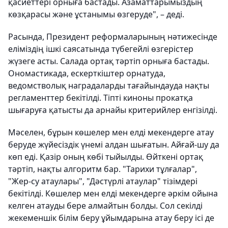
қасиеттері орныға бастады. Азаматтарымыздың
көзқарасы және ұстанымы өзгеруде", – деді.
Расында, Президент реформаларының нәтижесінде
еліміздің ішкі саясатында түбегейлі өзгерістер
жүзеге асты. Салада ортақ тәртіп орныға бастады.
Ономастикада, ескерткіштер орнатуда,
ведомстволық наградаларды тағайындауда нақты
регламенттер бекітілді. Тіпті киноны прокатқа
шығаруға қатысты да арнайы критерийлер енгізілді.
Мәселен, бұрын көшелер мен елді мекендерге атау
беруде жүйесіздік үнемі алдан шығатын. Айғай-шу да
көп еді. Қазір оның көбі тыйылды. Өйткені ортақ
тәртіп, нақты алгоритм бар. "Тарихи тұлғалар",
"Жер-су атаулары", "Дәстүрлі атаулар" тізімдері
бекітілді. Көшелер мен елді мекендерге әркім ойына
келген атауды бере алмайтын болды. Сол секілді
жекеменшік білім беру ұйымдарына атау беру ісі де