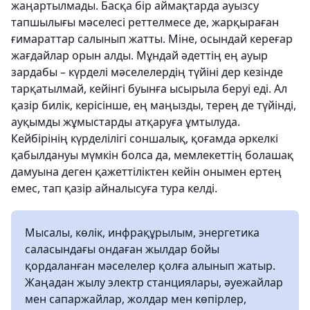
жаңартылмады. Басқа бір аймақтарда ауызсу
тапшылығы мәселесі реттелмесе де, жарқыраған
ғимараттар салынып жатты. Міне, осындай кереғар
жағдайлар орын алды. Мұндай әдеттің ең ауыр
зардабы – күрделі мәселелердің түйіні дер кезінде
тарқатылмай, кейінгі буынға ысырыла беруі еді. Ал
қазір билік, керісінше, ең маңызды, терең де түйінді,
ауқымды жұмыстарды атқаруға ұмтылуда.
Кейбірінің күрделілігі соншалық, қоғамда әркелкі
қабылдануы мүмкін болса да, мемлекеттің болашақ
дамуына деген қажеттіліктен кейін онымен ертең
емес, тап қазір айналысуға тура келді.
Мысалы, көлік, инфрақұрылым, энергетика
саласындағы ондаған жылдар бойы
қордаланған мәселелер қолға алынып жатыр.
Жаңадан жылу электр станциялары, әуежайлар
мен сапаржайлар, жолдар мен көпірлер,