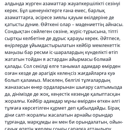
алдында жүрген азаматтар жауапкершілікті сезінуі
керек. Бұл шенеуніктерге ғана емес, барлық
азаматтарға, әсіресе зиялы қауым өкілдеріне де
қатысты дүние. Өйткені олар – мәдениеттің айнасы.
Сондықтан сөйлеген сөзіне, жүріс-тұрысына, тіпті
сыртқы келбетіне де дұрыс қарауы керек. Әйтпесе,
өңірлерде ұйымдастырылатын кейбір мемлекеттік
маңызы бар ресми іс-шаралардың күнделікті өтіп
жататын тойдан я астардан айырмасы болмай
қалады. Сол секілді елге танымал адамдар өмірден
озған кезде де арагідік келеңсіз жағдайларға куә
болып қаламыз. Мәселен, белгілі тұлғалардың
жаназасын өнер ордаларынан шығару салтымызда
да, дінімізде де жоқ, кеңестік кезеңде қалыптасқан
жоралғы. Кейбір адамдар мұны өмірден өткен әлгі
тұлғаға көрсетілген құрмет деп қабылдайды. Бірақ
діни салт-жоралғы жасалатын арнайы орындар
тұрғанда, марқұмды ән мен би орындалатын, ойын-
сауық өтетін жерден соңғы сапарға аттандыру