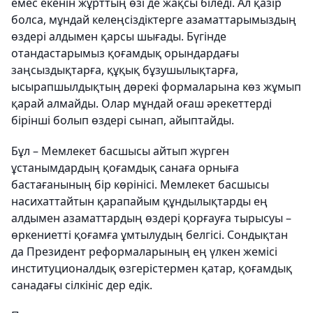
емес екенін жұрттың өзі де жақсы біледі. Ал қазір
болса, мұндай келеңсіздіктерге азаматтарымыздың
өздері алдымен қарсы шығады. Бүгінде
отандастарымыз қоғамдық орындардағы
заңсыздықтарға, құқық бұзушылықтарға,
ысырапшылдықтың дөрекі формаларына көз жұмып
қарай алмайды. Олар мұндай оғаш әрекеттерді
бірінші болып өздері сынап, айыптайды.
Бұл – Мемлекет басшысы айтып жүрген
ұстанымдардың қоғамдық санаға орныға
бастағанының бір көрінісі. Мемлекет басшысы
насихаттайтын қарапайым құндылықтарды ең
алдымен азаматтардың өздері қорғауға тырысуы –
өркениетті қоғамға ұмтылудың белгісі. Сондықтан
да Президент реформаларының ең үлкен жемісі
институционалдық өзгерістермен қатар, қоғамдық
санадағы сілкініс дер едік.