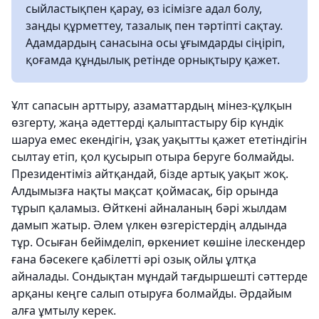
сыйластықпен қарау, өз ісімізге адал болу,
заңды құрметтеу, тазалық пен тәртіпті сақтау.
Адамдардың санасына осы ұғымдарды сіңіріп,
қоғамда құндылық ретінде орнықтыру қажет.
Ұлт сапасын арттыру, азаматтардың мінез-құлқын
өзгерту, жаңа әдеттерді қалыптастыру бір күндік
шаруа емес екендігін, ұзақ уақытты қажет ететіндігін
сылтау етіп, қол қусырып отыра беруге болмайды.
Президентіміз айтқандай, бізде артық уақыт жоқ.
Алдымызға нақты мақсат қоймасақ, бір орында
тұрып қаламыз. Өйткені айналаның бәрі жылдам
дамып жатыр. Әлем үлкен өзгерістердің алдында
тұр. Осыған бейімделіп, өркениет көшіне ілескендер
ғана бәсекеге қабілетті әрі озық ойлы ұлтқа
айналады. Сондықтан мұндай тағдыршешті сәттерде
арқаны кеңге салып отыруға болмайды. Әрдайым
алға ұмтылу керек.