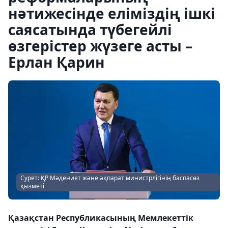
нәтижесінде еліміздің ішкі
саясатында түбегейлі
өзгерістер жүзеге асты –
Ерлан Қарин
Сурет: ҚР Мәдениет және ақпарат министрлігінің баспасөз
қызметі
Қазақстан Республикасының Мемлекеттік