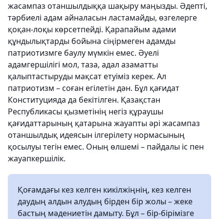
жасампаз отаншылдыққа шақыру маңызды. Әдепті,
тәрбиелі адам айналасын ластамайды, өзгелерге
қоқан-лоқы көрсетпейді. Қарапайым адами
құндылықтарды бойына сіңірмеген адамды
патриотизмге баулу мүмкін емес. Әуелі
адамгершілігі мол, таза, адал азаматты
қалыптастыруды мақсат етуіміз керек. Ал
патриотизм – соған егілетін дән. Бұл қағидат
Конституцияда да бекітілген. Қазақстан
Республикасы қызметінің негіз құраушы
қағидаттарының қатарына жауапты әрі жасампаз
отаншылдық идеясын ілгерілету нормасының
қосылуы тегін емес. Оның өлшемі – пайдалы іс пен
жауапкершілік.
Қоғамдағы кез келген кикілжіңнің, кез келген
даудың алдын алудың бірден бір жолы – жеке
бастың мәдениетін дамыту. Бұл – бір-бірімізге