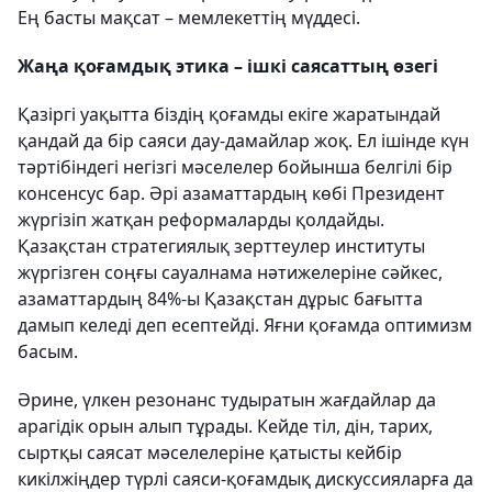
Ең басты мақсат – мемлекеттің мүддесі.
Жаңа қоғамдық этика – ішкі саясаттың өзегі
Қазіргі уақытта біздің қоғамды екіге жаратындай
қандай да бір саяси дау-дамайлар жоқ. Ел ішінде күн
тәртібіндегі негізгі мәселелер бойынша белгілі бір
консенсус бар. Әрі азаматтардың көбі Президент
жүргізіп жатқан реформаларды қолдайды.
Қазақстан стратегиялық зерттеулер институты
жүргізген соңғы сауалнама нәтижелеріне сәйкес,
азаматтардың 84%-ы Қазақстан дұрыс бағытта
дамып келеді деп есептейді. Яғни қоғамда оптимизм
басым.
Әрине, үлкен резонанс тудыратын жағдайлар да
арагідік орын алып тұрады. Кейде тіл, дін, тарих,
сыртқы саясат мәселелеріне қатысты кейбір
кикілжіңдер түрлі саяси-қоғамдық дискуссияларға да