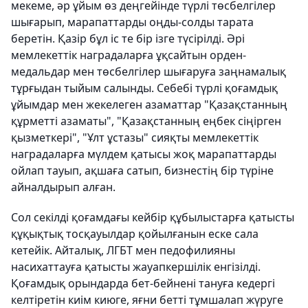
мекеме, әр ұйым өз деңгейінде түрлі төсбелгілер
шығарып, марапаттарды оңды-солды тарата
беретін. Қазір бұл іс те бір ізге түсірілді. Әрі
мемлекеттік наградаларға ұқсайтын орден-
медальдар мен төсбелгілер шығаруға заңнамалық
тұрғыдан тыйым салынды. Себебі түрлі қоғамдық
ұйымдар мен жекелеген азаматтар "Қазақстанның
құрметті азаматы", "Қазақстанның еңбек сіңірген
қызметкері", "Ұлт ұстазы" сияқты мемлекеттік
наградаларға мүлдем қатысы жоқ марапаттарды
ойлап тауып, ақшаға сатып, бизнестің бір түріне
айналдырып алған.
Сол секілді қоғамдағы кейбір құбылыстарға қатысты
құқықтық тосқауылдар қойылғанын еске сала
кетейік. Айталық, ЛГБТ мен педофилияны
насихаттауға қатысты жауапкершілік енгізілді.
Қоғамдық орындарда бет-бейнені тануға кедергі
келтіретін киім киюге, яғни бетті тұмшалап жүруге