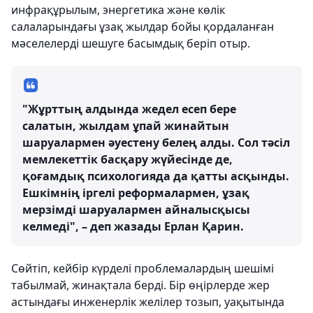
инфрақұрылым, энергетика және көлік
салаларындағы ұзақ жылдар бойы қордаланған
мәселелерді шешуге басымдық беріп отыр.
"Жұрттың алдында жедел есеп бере
салатын, жылдам ұпай жинайтын
шаруалармен әуестену белең алды. Сол тәсіл
мемлекеттік басқару жүйесінде де,
қоғамдық психологияда да қатты асқынды.
Ешкімнің іргелі реформалармен, ұзақ
мерзімді шаруалармен айналысқысы
келмеді", – деп жазады Ерлан Қарин.
Сөйтіп, кейбір күрделі проблемалардың шешімі
табылмай, жинақтала берді. Бір өңірлерде жер
астындағы инженерлік желілер тозып, уақытында