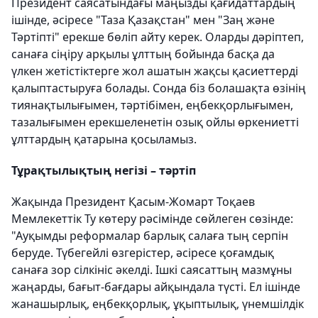
Президент саясатындағы маңызды қағидаттардың
ішінде, әсіресе "Таза Қазақстан" мен "Заң және
Тәртіпті" ерекше бөліп айту керек. Оларды дәріптеп,
санаға сіңіру арқылы ұлттың бойында басқа да
үлкен жетістіктерге жол ашатын жақсы қасиеттерді
қалыптастыруға болады. Сонда біз болашақта өзінің
тиянақтылығымен, тәртібімен, еңбекқорлығымен,
тазалығымен ерекшеленетін озық ойлы өркениетті
ұлттардың қатарына қосыламыз.
Тұрақтылықтың негізі – тәртіп
Жақында Президент Қасым-Жомарт Тоқаев
Мемлекеттік Ту көтеру рәсімінде сөйлеген сөзінде:
"Ауқымды реформалар барлық салаға тың серпін
беруде. Түбегейлі өзгерістер, әсіресе қоғамдық
санаға зор сілкініс әкелді. Ішкі саясаттың мазмұны
жаңарды, бағыт-бағдары айқындала түсті. Ел ішінде
жанашырлық, еңбекқорлық, ұқыптылық, үнемшілдік