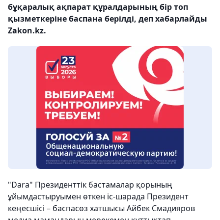
бұқаралық ақпарат құралдарының бір топ
қызметкеріне баспана берілді, деп хабарлайды
Zakon.kz.
"Dara" Президенттік бастамалар қорының
ұйымдастыруымен өткен іс-шарада Президент
кеңесшісі – баспасөз хатшысы Айбек Смадияров