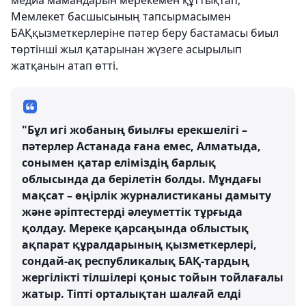
медиа мамандарын мерекемен құттықтап,
Мемлекет басшысының тапсырмасымен
БАҚқызметкерлеріне пәтер беру бастамасы биыл
төртінші жыл қатарынан жүзеге асырылып
жатқанын атап өтті.
"Бұл игі жобаның биылғы ерекшелігі –
пәтерлер Астанада ғана емес, Алматыда,
сонымен қатар еліміздің барлық
облысында да берілетін болды. Мұндағы
мақсат – өңірлік журналистиканы дамыту
және әріптестерді әлеуметтік тұрғыда
қолдау. Мереке қарсаңында облыстық
ақпарат құралдарының қызметкерлері,
сондай-ақ республикалық БАҚ-тардың
жергілікті тілшілері қоныс тойын тойлағалы
жатыр. Тіпті орталықтан шалғай елді