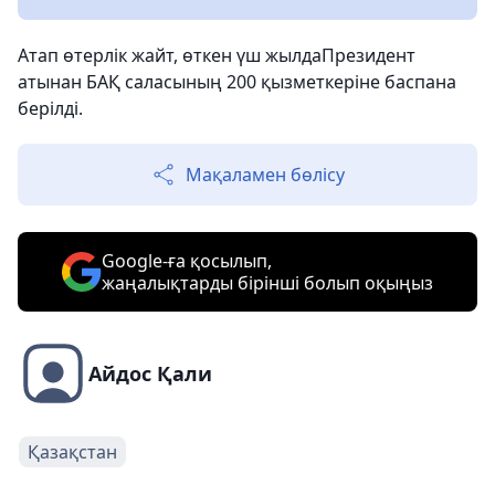
Атап өтерлік жайт, өткен үш жылдаПрезидент
атынан БАҚ саласының 200 қызметкеріне баспана
берілді.
Мақаламен бөлісу
Google-ға қосылып,
жаңалықтарды бірінші болып оқыңыз
Айдос Қали
Қазақстан