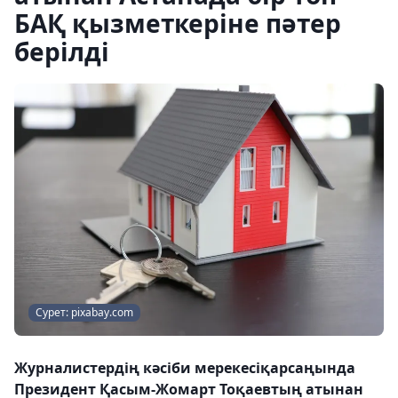
БАҚ қызметкеріне пәтер
берілді
Сурет: pixabay.com
Журналистердің кәсіби мерекесіқарсаңында
Президент Қасым-Жомарт Тоқаевтың атынан