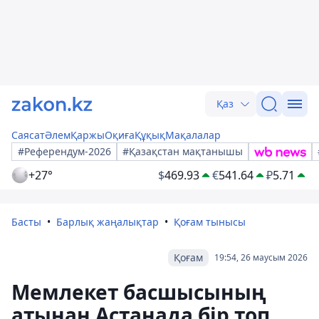
Қаз
Саясат
Әлем
Қаржы
Оқиға
Құқық
Мақалалар
#Референдум-2026
#Қазақстан мақтанышы
+27°
$
469.93
€
541.64
₽
5.71
Басты
Барлық жаңалықтар
Қоғам тынысы
Қоғам
19:54, 26 маусым 2026
Мемлекет басшысының
атынан Астанада бір топ