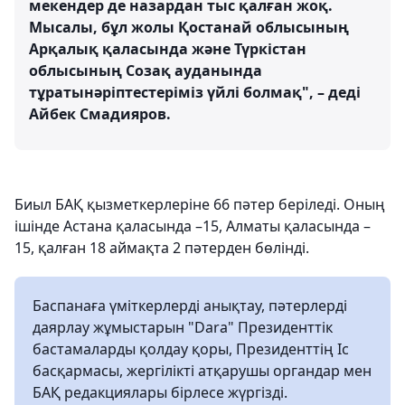
мекендер де назардан тыс қалған жоқ.
Мысалы, бұл жолы Қостанай облысының
Арқалық қаласында және Түркістан
облысының Созақ ауданында
тұратынәріптестеріміз үйлі болмақ", – деді
Айбек Смадияров.
Биыл БАҚ қызметкерлеріне 66 пәтер беріледі. Оның
ішінде Астана қаласында –15, Алматы қаласында –
15, қалған 18 аймақта 2 пәтерден бөлінді.
Баспанаға үміткерлерді анықтау, пәтерлерді
даярлау жұмыстарын "Dara" Президенттік
бастамаларды қолдау қоры, Президенттің Іс
басқармасы, жергілікті атқарушы органдар мен
БАҚ редакциялары бірлесе жүргізді.