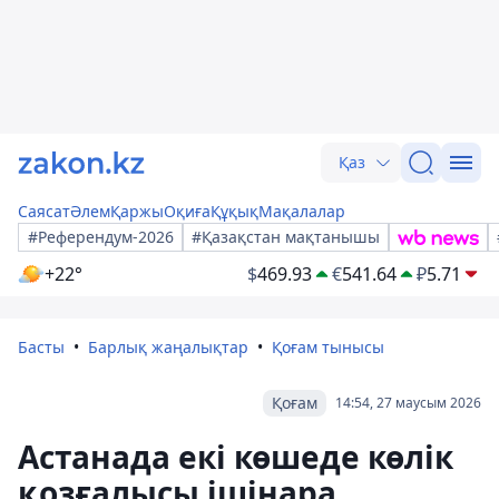
Қаз
Саясат
Әлем
Қаржы
Оқиға
Құқық
Мақалалар
#Референдум-2026
#Қазақстан мақтанышы
+22°
$
469.93
€
541.64
₽
5.71
Басты
Барлық жаңалықтар
Қоғам тынысы
Қоғам
14:54, 27 маусым 2026
Астанада екі көшеде көлік
қозғалысы ішінара