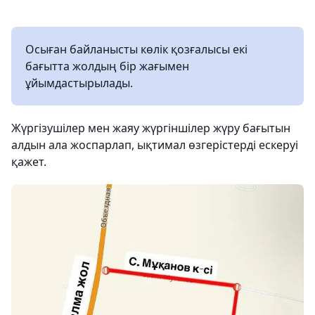
Осыған байланысты көлік қозғалысы екі
бағытта жолдың бір жағымен
ұйымдастырылады.
Жүргізушілер мен жаяу жүргіншілер жүру бағытын
алдын ала жоспарлап, ықтимал өзгерістерді ескеруі
қажет.