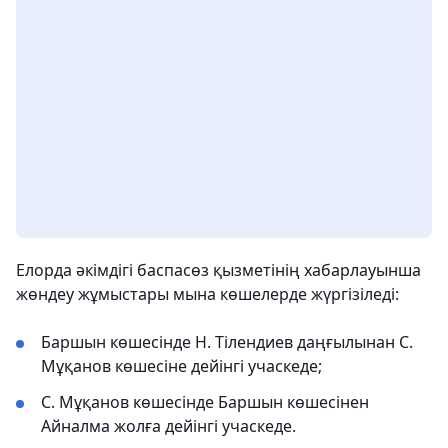
Елорда әкімдігі баспасөз қызметінің хабарлауынша
жөндеу жұмыстары мына көшелерде жүргізіледі:
Баршын көшесінде Н. Тілендиев даңғылынан С.
Мұқанов көшесіне дейінгі учаскеде;
С. Мұқанов көшесінде Баршын көшесінен
Айналма жолға дейінгі учаскеде.