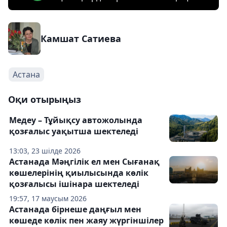
Камшат Сатиева
Астана
Оқи отырыңыз
Медеу – Тұйықсу автожолында
қозғалыс уақытша шектеледі
13:03, 23 шілде 2026
Астанада Мәңгілік ел мен Сығанақ
көшелерінің қиылысында көлік
қозғалысы ішінара шектеледі
19:57, 17 маусым 2026
Астанада бірнеше даңғыл мен
көшеде көлік пен жаяу жүргіншілер