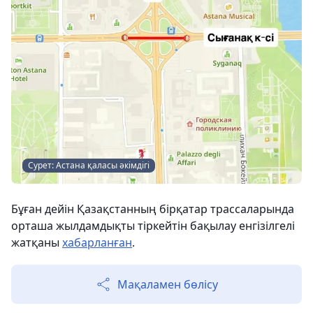
Сурет: Астана қаласы әкімдігі
Бұған дейін Қазақстанның бірқатар трассаларында
орташа жылдамдықты тіркейтін бақылау енгізілгелі
жатқаны
хабарланған
.
Мақаламен бөлісу