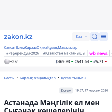
Қаз
Саясат
Әлем
Қаржы
Оқиға
Құқық
Мақалалар
#Референдум-2026
#Қазақстан мақтанышы
+25°
$
469.93
€
541.64
₽
5.71
Басты
Барлық жаңалықтар
Қоғам тынысы
Қоғам
19:57, 17 маусым 2026
Астанада Мәңгілік ел мен
Сығанақ көшелерінің