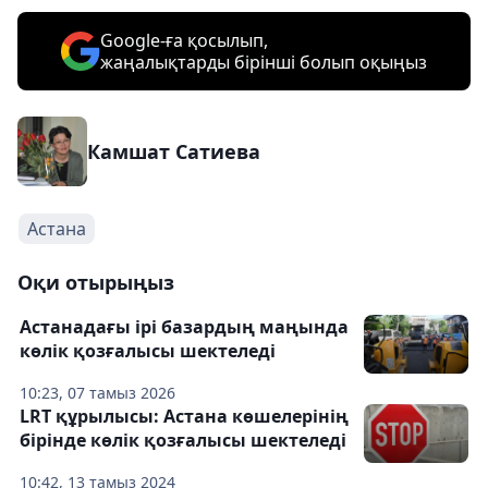
Google-ға қосылып,
жаңалықтарды бірінші болып оқыңыз
Камшат Сатиева
Астана
Оқи отырыңыз
Астанадағы ірі базардың маңында
көлік қозғалысы шектеледі
10:23, 07 тамыз 2026
LRT құрылысы: Астана көшелерінің
бірінде көлік қозғалысы шектеледі
10:42, 13 тамыз 2024