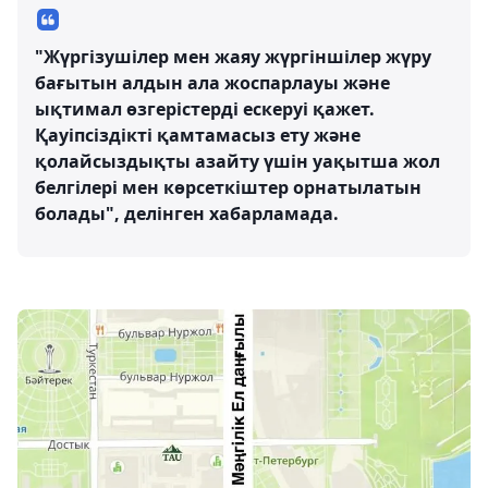
"Жүргізушілер мен жаяу жүргіншілер жүру
бағытын алдын ала жоспарлауы және
ықтимал өзгерістерді ескеруі қажет.
Қауіпсіздікті қамтамасыз ету және
қолайсыздықты азайту үшін уақытша жол
белгілері мен көрсеткіштер орнатылатын
болады", делінген хабарламада.