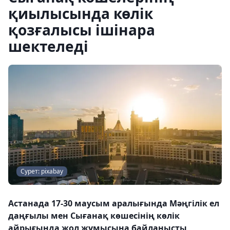
қиылысында көлік
қозғалысы ішінара
шектеледі
Сурет: pixabay
Астанада 17-30 маусым аралығында Мәңгілік ел
даңғылы мен Сығанақ көшесінің көлік
айрығында жол жұмысына байланысты