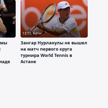
13:52, Бүгін
 мы
Зангар Нурланулы не вышел
:
на матч первого круга
турнира World Tennis в
иаде
Астане