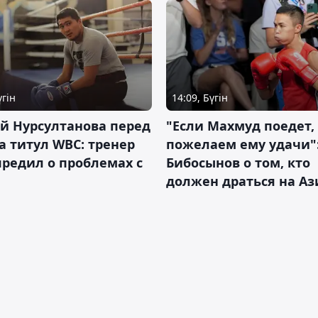
үгін
14:09, Бүгін
й Нурсултанова перед
"Если Махмуд поедет,
а титул WBC: тренер
пожелаем ему удачи"
редил о проблемах с
Бибосынов о том, кто
должен драться на Аз