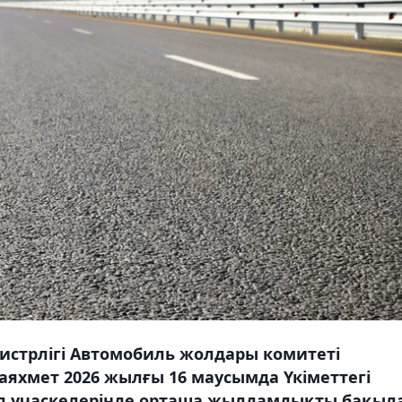
истрлігі Автомобиль жолдары комитеті
яхмет 2026 жылғы 16 маусымда Үкіметтегі
л учаскелерінде орташа жылдамдықты бақыл