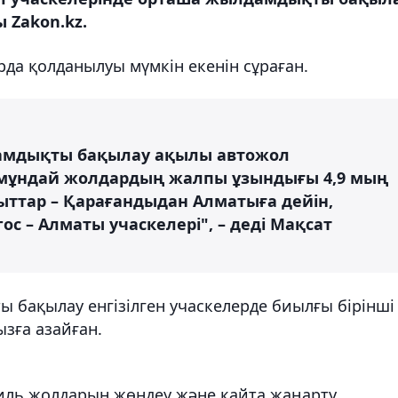
ы Zakon.kz.
да қолданылуы мүмкін екенін сұраған.
амдықты бақылау ақылы автожол
де мұндай жолдардың жалпы ұзындығы 4,9 мың
ыттар – Қарағандыдан Алматыға дейін,
с – Алматы учаскелері", – деді Мақсат
бақылау енгізілген учаскелерде биылғы бірінші
ызға азайған.
иль жолдарын жөндеу және қайта жаңарту