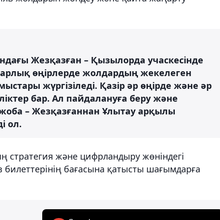
ындағы Жезқазған – Қызылорда учаскесінде
арлық өңірлерде жолдардың жекелеген
ыстары жүргізіледі. Қазір әр өңірде және әр
ліктер бар. Ал пайдалануға беру және
 жоба – Жезқазғаннан Ұлытау арқылы
і ол.
ың стратегия және цифрландыру жөніндегі
 билеттерінің бағасына қатысты шағымдарға