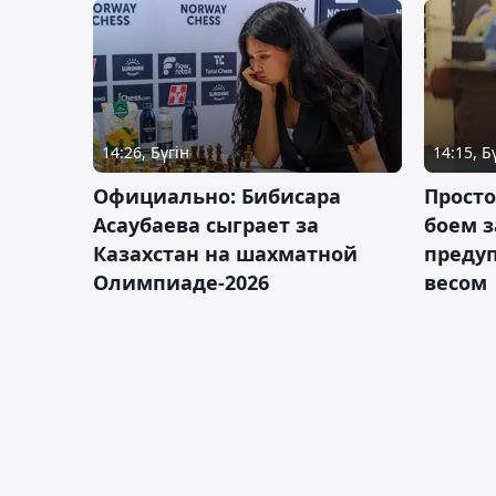
14:26, Бүгін
14:15, Б
Официально: Бибисара
Просто
Асаубаева сыграет за
боем з
Казахстан на шахматной
предуп
Олимпиаде-2026
весом