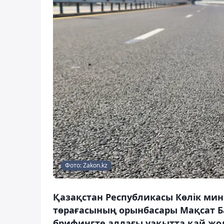
Фото: Zakon.kz
Қазақстан Республикасы Көлік мин
төрағасының орынбасары Мақсат Ба
брифингте алдағы уақытта қай жо