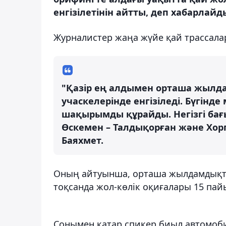
енгізілетінін айтты, деп хабарлайд
Журналистер жаңа жүйе қай трассалар
"Қазір ең алдымен орташа жылд
учаскелерінде енгізіледі. Бүгін
шақырымды құрайды. Негізгі бағ
Өскемен – Талдықорған және Хорго
Баяхмет.
Оның айтуынша, орташа жылдамдықты 
тоқсанда жол-көлік оқиғалары 15 пай
Сонымен қатар спикер биыл автомоб