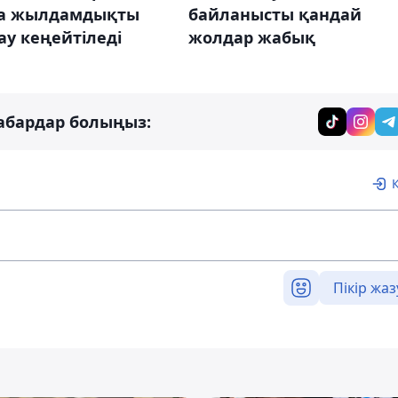
байланысты қандай
а жылдамдықты
жолдар жабық
у кеңейтіледі
абардар болыңыз:
Пікір жаз