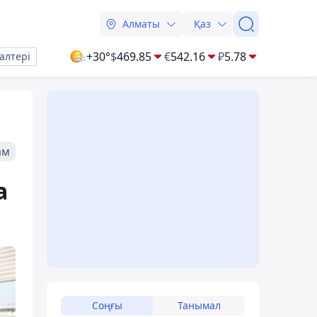
Алматы
Қаз
+30°
$
469.85
€
542.16
₽
5.78
алтері
ам
а
Соңғы
Танымал