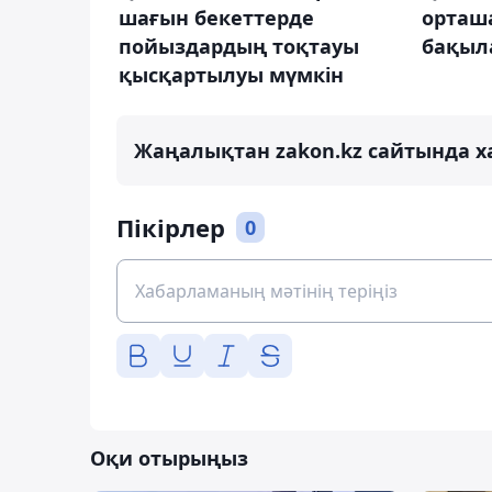
шағын бекеттерде
орташ
пойыздардың тоқтауы
бақыла
қысқартылуы мүмкін
Жаңалықтан zakon.kz сайтында х
Пікірлер
0
Оқи отырыңыз