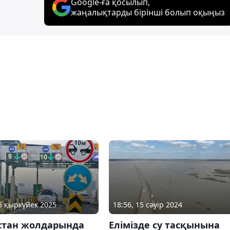
Google-ға қосылып,
жаңалықтарды бірінші болып оқыңыз
18:56, 15 сәуір 2024
15 қыркүйек 2025
Елімізде су тасқынына
стан жолдарында