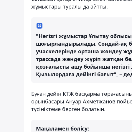
жұмыстары туралы да айтты.
"Негізгі жұмыстар Ұлытау облыс
шоғырландырылады. Сондай-ақ б
учаскелерінде орташа жөндеу жұм
трассада жөндеу жүріп жатқан бө
қозғалысты ашу бойынша негізгі
Қызылордаға дейінгі бағыт", – дед
Бұған дейін ҚТЖ басқарма төрағасын
орынбасары Ануар Ахметжанов пойыз
түсініктеме берген болатын.
Мақаламен бөлісу: