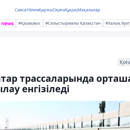
Саясат
Әлем
Қаржы
Оқиға
Құқық
Мақалалар
#Қазақмыс
#Салыстырмалы Қазақстан
#Халық бухг
Қоғ
атар трассаларында орташ
ау енгізіледі