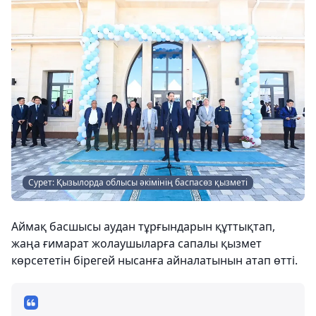
Сурет: Қызылорда облысы әкімінің баспасөз қызметі
Аймақ басшысы аудан тұрғындарын құттықтап,
жаңа ғимарат жолаушыларға сапалы қызмет
көрсететін бірегей нысанға айналатынын атап өтті.