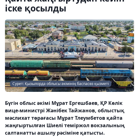
іске қосылды
Сурет: Қызылорда облысы әкімінің баспасөз қызметі
Бүгін облыс әкімі Мұрат Ергешбаев, ҚР Көлік
вице-министрі Жәнібек Тайжанов, облыстық
мәслихат төрағасы Мұрат Тлеумбетов қайта
жаңғыртылған Шиелі теміржол вокзалының
салтанатты ашылу рәсіміне қатысты.