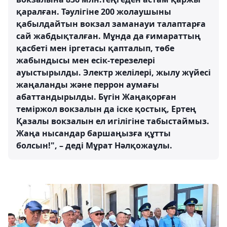
қаралған. Тәулігіне 200 жолаушыны
қабылдайтын вокзал заманауи талаптарға
сай жабдықталған. Мұнда да ғимараттың
қасбеті мен іргетасы қапталып, төбе
жабындысы мен есік-терезелері
ауыстырылды. Электр желілері, жылу жүйесі
жаңаланды және перрон аумағы
абаттандырылды. Бүгін Жаңақорған
теміржол вокзалын да іске қостық, Ертең
Қазалы вокзалын ел игілігіне табыстаймыз.
Жаңа нысандар баршаңызға құтты
болсын!", – деді Мұрат Нәлқожаұлы.