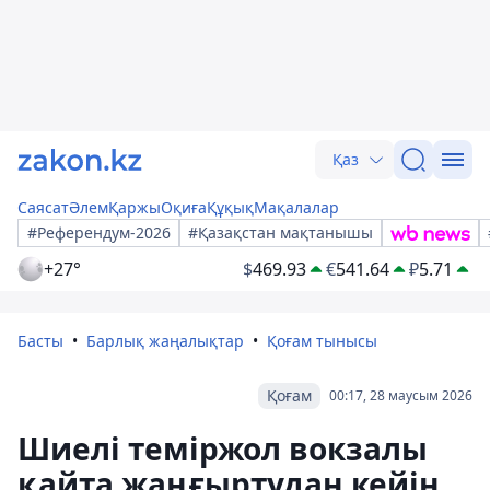
Қаз
Саясат
Әлем
Қаржы
Оқиға
Құқық
Мақалалар
#Референдум-2026
#Қазақстан мақтанышы
+27°
$
469.93
€
541.64
₽
5.71
Басты
Барлық жаңалықтар
Қоғам тынысы
Қоғам
00:17, 28 маусым 2026
Шиелі теміржол вокзалы
қайта жаңғыртудан кейін