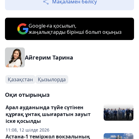
Мақаламен бөлісу
Google-ға қосылып,
жаңалықтарды бірінші болып оқыңыз
Айгерим Тарина
Қазақстан
Қызылорда
Оқи отырыңыз
Арал ауданында түйе сүтінен
құрғақ ұнтақ шығаратын зауыт
іске қосылды
11:08, 12 шілде 2026
Астана-1 теміржол вокзалының