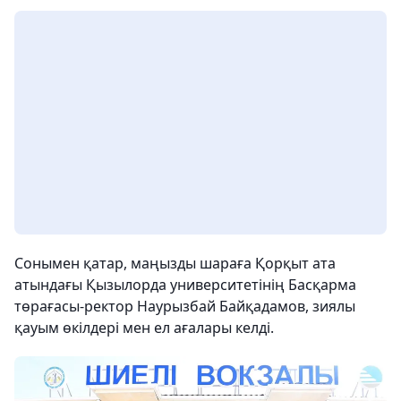
Сонымен қатар, маңызды шараға Қорқыт ата
атындағы Қызылорда университетінің Басқарма
төрағасы-ректор Наурызбай Байқадамов, зиялы
қауым өкілдері мен ел ағалары келді.