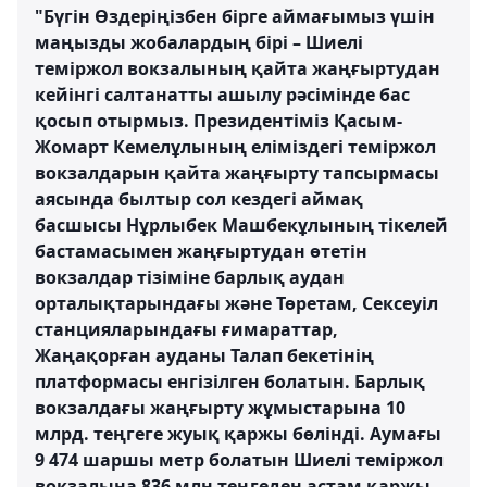
"Бүгін Өздеріңізбен бірге аймағымыз үшін
маңызды жобалардың бірі – Шиелі
теміржол вокзалының қайта жаңғыртудан
кейінгі салтанатты ашылу рәсімінде бас
қосып отырмыз. Президентіміз Қасым-
Жомарт Кемелұлының еліміздегі теміржол
вокзалдарын қайта жаңғырту тапсырмасы
аясында былтыр сол кездегі аймақ
басшысы Нұрлыбек Машбекұлының тікелей
бастамасымен жаңғыртудан өтетін
вокзалдар тізіміне барлық аудан
орталықтарындағы және Төретам, Сексеуіл
станцияларындағы ғимараттар,
Жаңақорған ауданы Талап бекетінің
платформасы енгізілген болатын. Барлық
вокзалдағы жаңғырту жұмыстарына 10
млрд. теңгеге жуық қаржы бөлінді. Аумағы
9 474 шаршы метр болатын Шиелі теміржол
вокзалына 836 млн.теңгеден астам қаржы