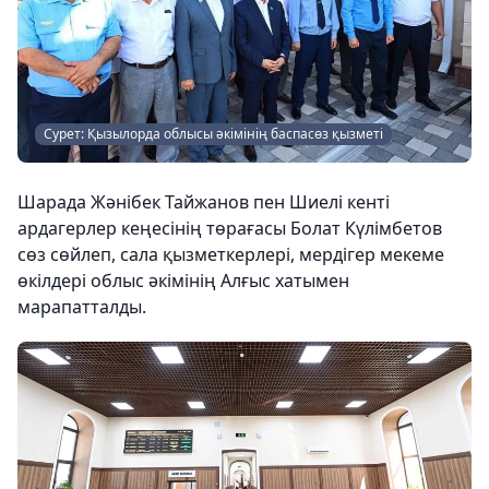
Сурет: Қызылорда облысы әкімінің баспасөз қызметі
Шарада Жәнібек Тайжанов пен Шиелі кенті
ардагерлер кеңесінің төрағасы Болат Күлімбетов
сөз сөйлеп, сала қызметкерлері, мердігер мекеме
өкілдері облыс әкімінің Алғыс хатымен
марапатталды.