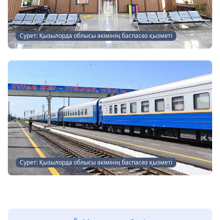
Сурет: Қызылорда облысы әкімінің баспасөз қызметі
Сурет: Қызылорда облысы әкімінің баспасөз қызметі