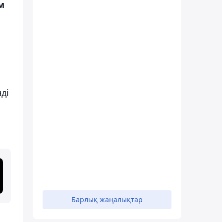
м
ді
Барлық жаңалықтар