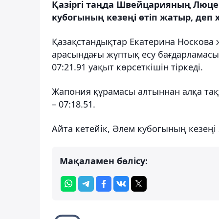
Қазіргі таңда Швейцарияның Люце
кубогының кезеңі өтіп жатыр, деп 
Қазақстандықтар Екатерина Носкова 
арасындағы жұптық есу бағдарламасы
07:21.91 уақыт көрсеткішін тіркеді.
Жапония құрамасы алтыннан алқа тақт
– 07:18.51.
Айта кетейік, Әлем кубогының кезеңі
Мақаламен бөлісу: