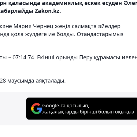
рн қаласында академиялық ескек есуден Әле
хабарлайды Zakon.kz.
және Мария Чернец жеңіл салмақта әйелдер
нда қола жүлдеге ие болды. Отандастарымыз
ы – 07:14.74. Екінші орынды Перу құрамасы иелен
 28 маусымда аяқталады.
Google-ға қосылып,
жаңалықтарды бірінші болып оқыңыз