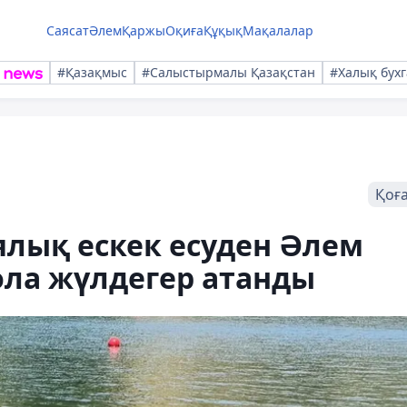
Саясат
Әлем
Қаржы
Оқиға
Құқық
Мақалалар
#Қазақмыс
#Салыстырмалы Қазақстан
#Халық бухг
Қоғ
ялық ескек есуден Әлем
ола жүлдегер атанды