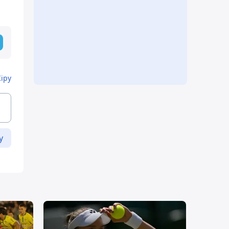
Кіру
у