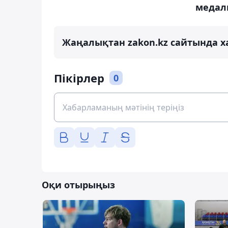
медал
Жаңалықтан zakon.kz сайтында х
Пікірлер
0
Оқи отырыңыз