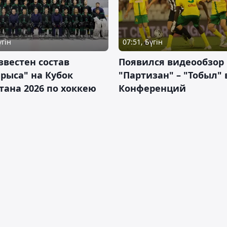
үгін
07:51, Бүгін
звестен состав
Появился видеообзор
рыса" на Кубок
"Партизан" – "Тобыл" 
тана 2026 по хоккею
Конференций