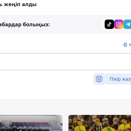
ь жеңіп алды
абардар болыңыз:
Пікір жаз