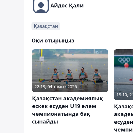
Айдос Қали
Қазақстан
Оқи отырыңыз
22:13, 04 тамыз 2026
18:10, 2
Қазақстан академиялық
ескек есуден U19 әлем
Қазақ
чемпионатында бақ
акаде
сынайды
есуден
чемпи