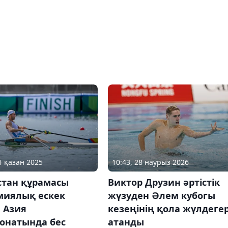
1 қазан 2025
10:43, 28 наурыз 2026
стан құрамасы
Виктор Друзин әртістік
миялық ескек
жүзуден Әлем кубогы
 Азия
кезеңінің қола жүлдегер
онатында бес
атанды