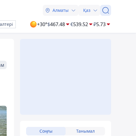
Алматы
Қаз
+30°
$
467.48
€
539.52
₽
5.73
алтері
ам
Соңғы
Танымал