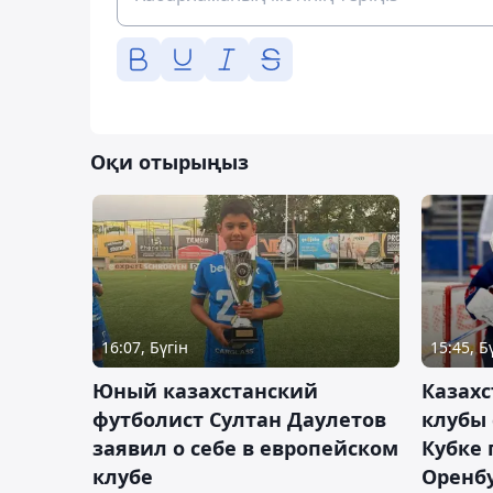
Оқи отырыңыз
16:07, Бүгін
15:45, Б
Юный казахстанский
Казах
футболист Султан Даулетов
клубы 
заявил о себе в европейском
Кубке 
клубе
Оренбу