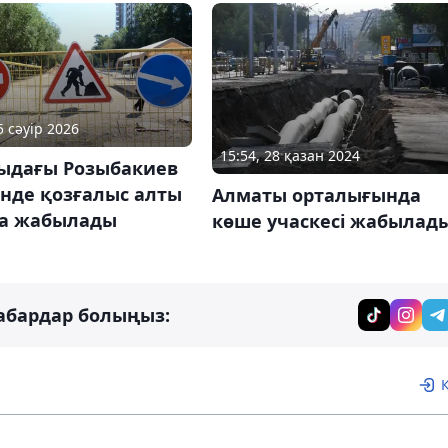
5 сәуір 2026
15:54, 28 қазан 2024
ыдағы Розыбакиев
інде қозғалыс алты
Алматы орталығында
қа жабылады
көше учаскесі жабылад
абардар болыңыз: