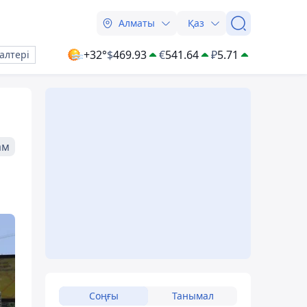
Алматы
Қаз
+32°
$
469.93
€
541.64
₽
5.71
алтері
ам
Соңғы
Танымал