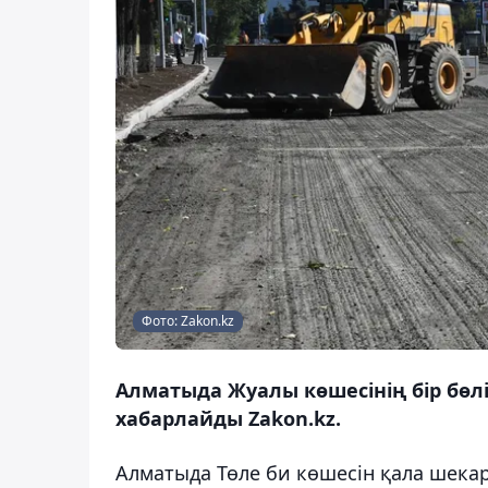
Фото: Zakon.kz
Алматыда Жуалы көшесінің бір бөлі
хабарлайды Zakon.kz.
Алматыда Төле би көшесін қала шека