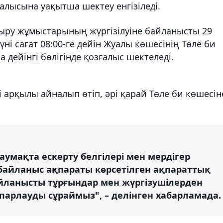
ғалысына уақытша шектеу енгізіледі.
тыру жұмыстарының жүргізілуіне байланысты 29
күні сағат 08:00-ге дейін Жуалы көшесінің Төле би
дейінгі бөлігінде қозғалыс шектеледі.
арқылы айналып өтіп, әрі қарай Төле би көшесін
аумақта ескерту белгілері мен мердігер
йланыс ақпараты көрсетілген ақпараттық
йланысты тұрғындар мен жүргізушілерден
парлауды сұраймыз", – делінген хабарламада.