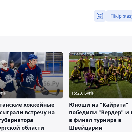
Пікір жаз
үгін
15:23, Бүгін
станские хоккейные
Юноши из "Кайрата"
сыграли встречу на
победили "Вердер" и
губернатора
в финал турнира в
ргской области
Швейцарии