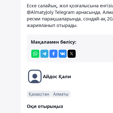
Еске салайық, жол қозғалысына енгіз
@AlmatyJoly Telegram арнасында, Алма
ресми парақшаларында, сондай-ақ 2GI
жарияланып отырады.
Мақаламен бөлісу:
Айдос Қали
Қазақстан
Алматы
Оқи отырыңыз