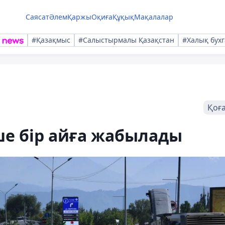
Саясат
Әлем
Қаржы
Оқиға
Құқық
Мақалалар
#Қазақмыс
#Салыстырмалы Қазақстан
#Халық бухг
Қоғ
ше бір айға жабылады