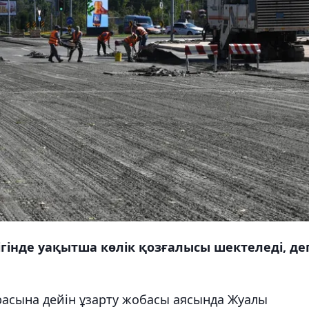
гінде уақытша көлік қозғалысы шектеледі, де
расына дейін ұзарту жобасы аясында Жуалы