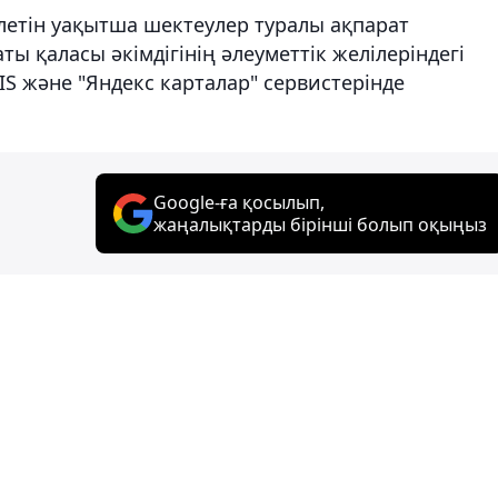
ілетін уақытша шектеулер туралы ақпарат
ты қаласы әкімдігінің әлеуметтік желілеріндегі
S және "Яндекс карталар" сервистерінде
Google-ға қосылып,
жаңалықтарды бірінші болып оқыңыз