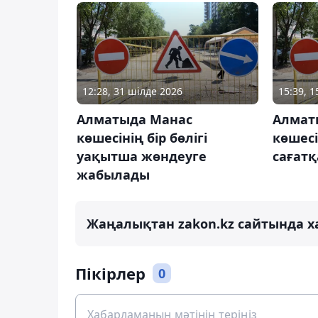
12:28, 31 шілде 2026
15:39, 1
Алматыда Манас
Алмат
көшесінің бір бөлігі
көшес
уақытша жөндеуге
сағат
жабылады
Жаңалықтан zakon.kz сайтында х
Пікірлер
0