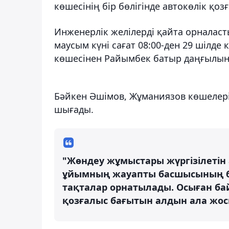
көшесінің бір бөлігінде автокөлік қоз
Инженерлік желілерді қайта орналас
маусым күні сағат 08:00-ден 29 шілде 
көшесінен Райымбек батыр даңғылына 
Бәйкен Әшімов, Жұманиязов көшелері 
шығады.
"Жөндеу жұмыстары жүргізілетін 
ұйымның жауапты басшысының ба
тақталар орнатылады. Осыған ба
қозғалыс бағытын алдын ала жос