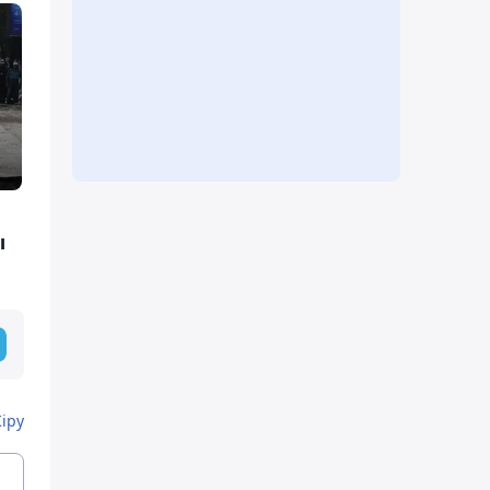
ы
Кіру