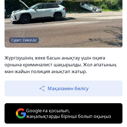
Сурет: Zakon.kz
Жүргізушінің жеке басын анықтау үшін оқиға
орнына криминалист шақырылды. Жол апатының
мән-жайын полиция анықтап жатыр.
Мақаламен бөлісу
Google-ға қосылып,
жаңалықтарды бірінші болып оқыңыз