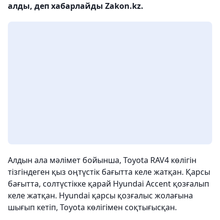
алды, деп хабарлайды Zakon.kz.
Алдын ала мәлімет бойынша, Toyota RAV4 көлігін
тізгіндеген қыз оңтүстік бағытта келе жатқан. Қарсы
бағытта, солтүстікке қарай Hyundai Accent қозғалып
келе жатқан. Hyundai қарсы қозғалыс жолағына
шығып кетіп, Toyota көлігімен соқтығысқан.