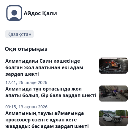
Айдос Қали
Қазақстан
Оқи отырыңыз
Алматыдағы Саин көшесінде
болған жол апатынан екі адам
зардап шекті
17:41, 26 шілде 2026
Алматыда түн ортасында жол
апаты болып, бір бала зардап шекті
09:15, 13 ақпан 2026
Алматының таулы аймағында
кроссовер өзенге құлап кете
жаздады: бес адам зардап шекті