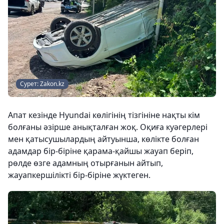
Сурет: Zakon.kz
Апат кезінде Hyundai көлігінің тізгініне нақты кім
болғаны әзірше анықталған жоқ. Оқиға куәгерлері
мен қатысушылардың айтуынша, көлікте болған
адамдар бір-біріне қарама-қайшы жауап беріп,
рөлде өзге адамның отырғанын айтып,
жауапкершілікті бір-біріне жүктеген.