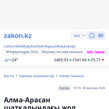
Қаз
Саясат
Әлем
Қаржы
Оқиға
Құқық
Мақалалар
#Референдум-2026
#Қазақстан мақтанышы
+24°
$
469.93
€
541.64
₽
5.71
Басты
Барлық жаңалықтар
Қоғам тынысы
Қоғам
16:18, 28 маусым 2026
Алма-Арасан
шатқалындағы жол