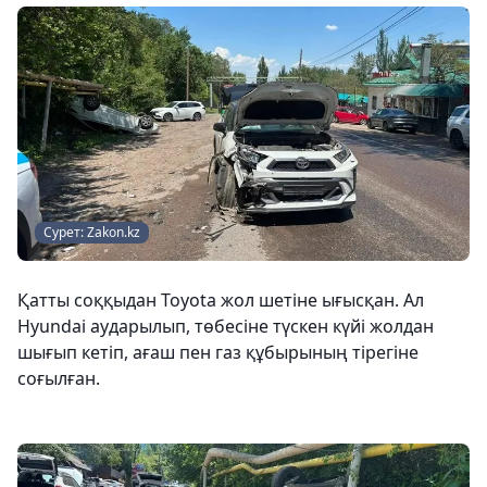
Сурет: Zakon.kz
Қатты соққыдан Toyota жол шетіне ығысқан. Ал
Hyundai аударылып, төбесіне түскен күйі жолдан
шығып кетіп, ағаш пен газ құбырының тірегіне
соғылған.