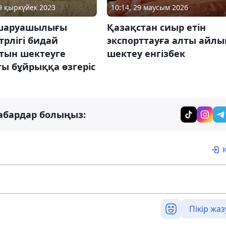
29 қыркүйек 2023
10:14, 29 маусым 2026
шаруашылығы
Қазақстан сиыр етін
рлігі бидай
экспорттауға алты айлы
тын шектеуге
шектеу енгізбек
ы бұйрыққа өзгеріс
абардар болыңыз:
Пікір жаз