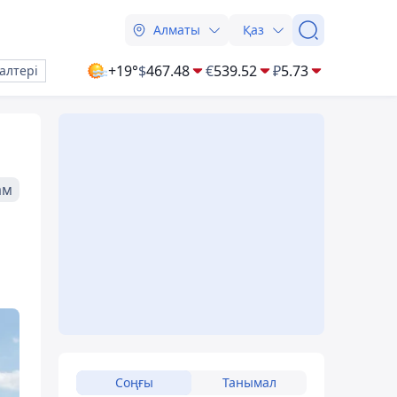
Алматы
Қаз
+19°
$
467.48
€
539.52
₽
5.73
алтері
ам
Соңғы
Танымал