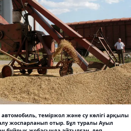
автомобиль, теміржол және су көлігі арқылы
алу жоспарланып отыр. Бұл туралы Ауыл
ен бұйрық жобасында айтылған, деп