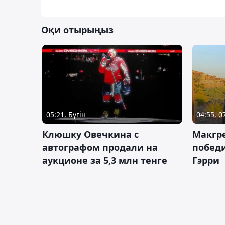
Оқи отырыңыз
05:21, Бүгін
04:55, 
Клюшку Овечкина с
Макгре
автографом продали на
победи
аукционе за 5,3 млн тенге
Гэрри