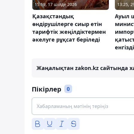
15:19, 17 шілде 2026
13:25, 
Қазақстандық
Ауыл 
өндірушілерге сиыр етін
минист
тарифтік жеңілдіктермен
импор
әкелуге рұқсат беріледі
қатыст
енгізді
Жаңалықтан zakon.kz сайтында х
Пікірлер
0