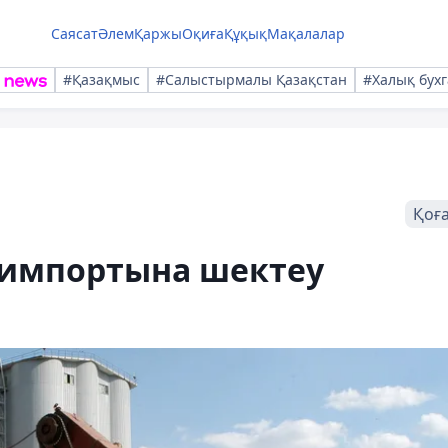
Саясат
Әлем
Қаржы
Оқиға
Құқық
Мақалалар
#Қазақмыс
#Салыстырмалы Қазақстан
#Халық бухг
Қоғ
 импортына шектеу