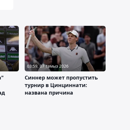
03:59, 07 тамыз 2026
а"
Синнер может пропустить
турнир в Цинциннати:
ад
названа причина