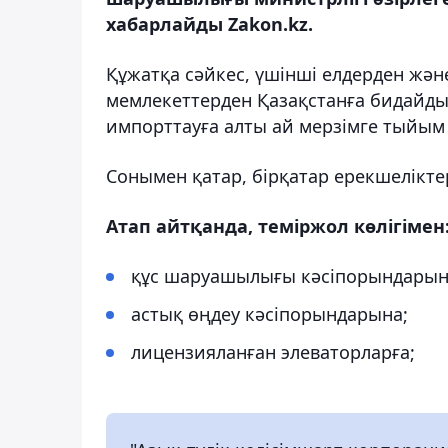
хабарлайды Zakon.kz.
Құжатқа сәйкес, үшінші елдерден жә
мемлекеттерден Қазақстанға бидайды 
импорттауға алты ай мерзімге тыйым 
Сонымен қатар, бірқатар ерекшелікте
Атап айтқанда, теміржол көлігімен
құс шаруашылығы кәсіпорындарын
астық өңдеу кәсіпорындарына;
лицензияланған элеваторларға;