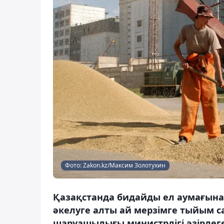
Фото: Zakon.kz/Максим Золотухин
Қазақстанда бидайды ел аумағына 
әкелуге алты ай мерзімге тыйым с
шаруашылығы министрлігі әзірлег