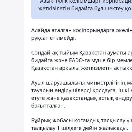
"Азық-түлік келісімшарт корпора
жеткізілетін бидайға бұл шектеу 
Алайда аталған кәсіпорындарға әкелі
рұқсат етілмейді.
Сондай-ақ тыйым Қазақстан аумағы а
бидайға және ЕАЭО-ға мүше бір мемл
Қазақстан арқылы жеткізілетін астық
Ауыл шаруашылығы министрлігінің м
тауарын өндірушілерді қолдауға, ішк
етуге және қазақстандық астық өндіру
бағытталған.
Бұйрық жобасы қоғамдық талқылау ү
талқылау 1 шілдеге дейін жалғасады.