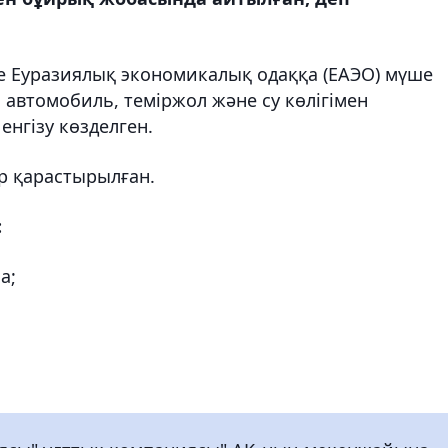
не Еуразиялық экономикалық одаққа (ЕАЭО) мүше
автомобиль, теміржол және су көлігімен
енгізу көзделген.
р қарастырылған.
:
а;