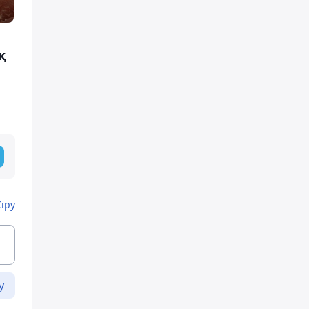
қ
Кіру
у