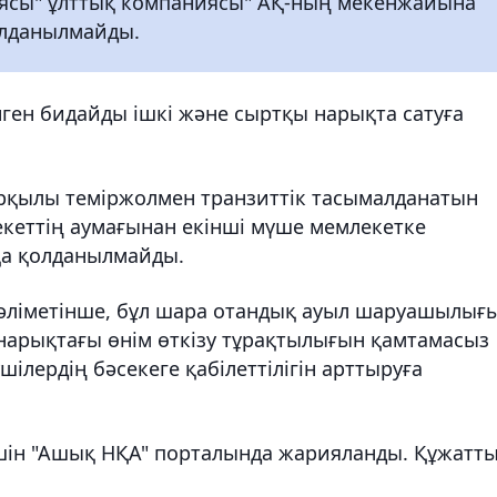
циясы" ұлттық компаниясы" АҚ-ның мекенжайына
қолданылмайды.
нген бидайды ішкі және сыртқы нарықта сатуға
рқылы теміржолмен транзиттік тасымалданатын
екеттің аумағынан екінші мүше мемлекетке
қа қолданылмайды.
әліметінше, бұл шара отандық ауыл шаруашылығ
і нарықтағы өнім өткізу тұрақтылығын қамтамасыз
шілердің бәсекеге қабілеттілігін арттыруға
шін "Ашық НҚА" порталында жарияланды. Құжатт