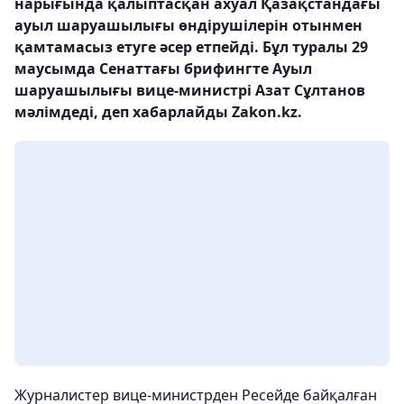
нарығында қалыптасқан ахуал Қазақстандағы
ауыл шаруашылығы өндірушілерін отынмен
қамтамасыз етуге әсер етпейді. Бұл туралы 29
маусымда Сенаттағы брифингте Ауыл
шаруашылығы вице-министрі Азат Сұлтанов
мәлімдеді, деп хабарлайды Zakon.kz.
Журналистер вице-министрден Ресейде байқалған