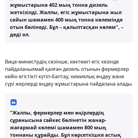
жұмыстарына 402 мың тонна дизель
жеткізілді. Жалпы, егіс жұмыстарына жыл
сайын шамамен 400 мың тонна көлемінде
отын бөлінеді. Бұл – қалыптасқан көлем", –
деді ол.
Вице-министрдің сөзінше, көктемгі егіс кезінде
пайдаланылмай қалған дизель отынын фермерлер
кейін егістікті күтіп-баптау, химиялық өңдеу және
сүрі жерлерді өңдеу жұмыстарына пайдалана алады.
"Жалпы, фермерлер мен өңірлердің
сұранысына сәйкес бөлінетін жанар-
жағармай көлемі шамамен 800 мың
тоннаны құрайды. Бұл көрсеткішке астық