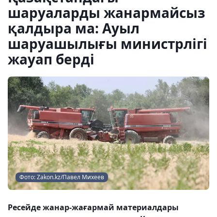
шаруаларды жанармайсыз
қалдыра ма: Ауыл
шаруашылығы министрлігі
жауап берді
Фото: Zakon.kz/Павел Михеев
Ресейде жанар-жағармай материалдары