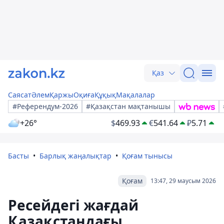
Қаз
Саясат
Әлем
Қаржы
Оқиға
Құқық
Мақалалар
#Референдум-2026
#Қазақстан мақтанышы
+26°
$
469.93
€
541.64
₽
5.71
Басты
Барлық жаңалықтар
Қоғам тынысы
Қоғам
13:47, 29 маусым 2026
Ресейдегі жағдай
Қазақстандағы