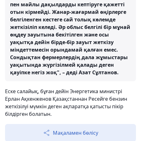
пен майлы дақылдарды кептіруге қажетті
отын кірмейді. Жанар-жағармай өңірлерге
белгіленген кестеге сай толық көлемде
жеткізіліп келеді. Әр облыс белгілі бір мұнай
өңдеу зауытына бекітілген және осы
уақытқа дейін бірде-бір зауыт жеткізу
міндеттемесін орындамай қалған емес.
Сондықтан фермерлердің дала жұмыстары
уақытында жүргізілмей қалады деген
қауіпке негіз жоқ", – деді Азат Сұлтанов.
Еске салайық, бұған дейін Энергетика министрі
Ерлан Ақкенженов Қазақстаннан Ресейге бензин
жеткізілуі мүмкін деген ақпаратқа қатысты пікір
білдірген болатын.
Мақаламен бөлісу