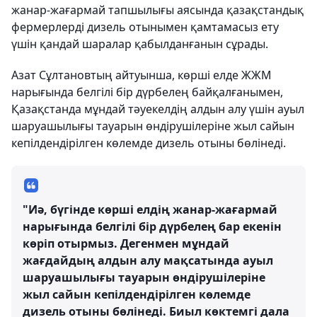
жанар-жағармай тапшылығы аясында қазақстандық
фермерлерді дизель отынымен қамтамасыз ету
үшін қандай шаралар қабылданғанын сұрады.
Азат Сұлтановтың айтуынша, көрші елде ЖЖМ
нарығында белгілі бір дүрбелең байқалғанымен,
Қазақстанда мұндай тәуекелдің алдын алу үшін ауыл
шаруашылығы тауарын өндірушілеріне жыл сайын
кепілдендірілген көлемде дизель отыны бөлінеді.
"Иә, бүгінде көрші елдің жанар-жағармай
нарығында белгілі бір дүрбелең бар екенін
көріп отырмыз. Дегенмен мұндай
жағдайдың алдын алу мақсатында ауыл
шаруашылығы тауарын өндірушілеріне
жыл сайын кепілдендірілген көлемде
дизель отыны бөлінеді. Биыл көктемгі дала