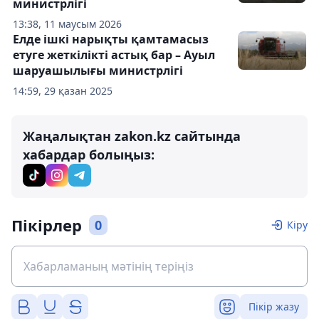
министрлігі
13:38, 11 маусым 2026
Елде ішкі нарықты қамтамасыз
етуге жеткілікті астық бар – Ауыл
шаруашылығы министрлігі
14:59, 29 қазан 2025
Жаңалықтан zakon.kz сайтында
хабардар болыңыз:
Пікірлер
0
Кіру
Пікір жазу