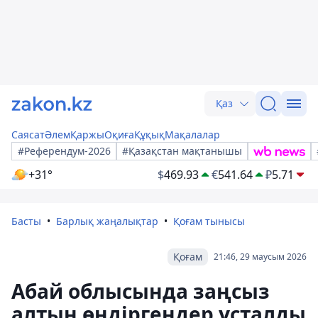
Қаз
Саясат
Әлем
Қаржы
Оқиға
Құқық
Мақалалар
#Референдум-2026
#Қазақстан мақтанышы
+31°
$
469.93
€
541.64
₽
5.71
Басты
Барлық жаңалықтар
Қоғам тынысы
Қоғам
21:46, 29 маусым 2026
Абай облысында заңсыз
алтын өндіргендер ұсталды