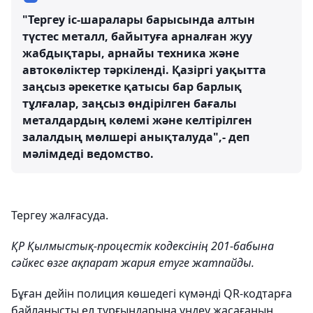
"Тергеу іс-шаралары барысында алтын
түстес металл, байытуға арналған жуу
жабдықтары, арнайы техника және
автокөліктер тәркіленді. Қазіргі уақытта
заңсыз әрекетке қатысы бар барлық
тұлғалар, заңсыз өндірілген бағалы
металдардың көлемі және келтірілген
залалдың мөлшері анықталуда",- деп
мәлімдеді ведомство.
Тергеу жалғасуда.
ҚР Қылмыстық-процестік кодексінің 201-бабына
сәйкес өзге ақпарат жария етуге жатпайды.
Бұған дейін полиция көшедегі күмәнді QR-кодтарға
байланысты ел тұрғындарына үндеу жасағанын