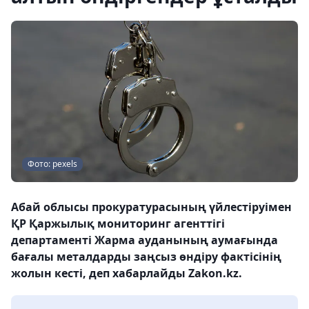
Фото: pexels
Абай облысы прокуратурасының үйлестіруімен
ҚР Қаржылық мониторинг агенттігі
департаменті Жарма ауданының аумағында
бағалы металдарды заңсыз өндіру фактісінің
жолын кесті, деп хабарлайды Zakon.kz.