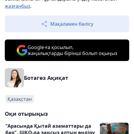
жазғанбыз
.
Мақаламен бөлісу
Google-ға қосылып,
жаңалықтарды бірінші болып оқыңыз
Ботагөз Ақиқат
Қазақстан
Оқи отырыңыз
"Арасында Қытай азаматтары да
бар". ШҚО-да заңсыз алтын өндіру