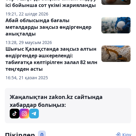
ісі бойынша сот үкімі жарияланды
19:21, 22 шілде 2026
Абай облысында бағалы
металдарды заңсыз өндіргендер
анықталды
13:28, 29 маусым 2026
Шығыс Қазақстанда заңсыз алтын
өндіргендер әшкереленді:
табиғатқа келтірілген залал 82 млн
теңгеден асты
16:54, 21 қазан 2025
Жаңалықтан zakon.kz сайтында
хабардар болыңыз:
Пікірлер
0
Кіру