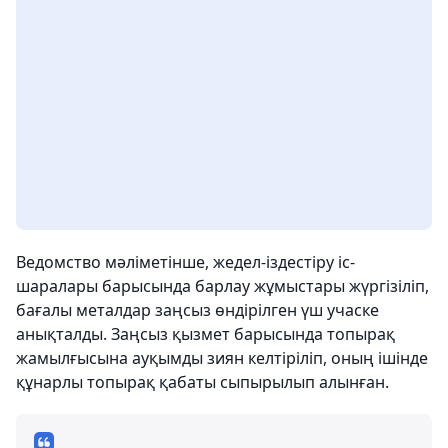
Ведомство мәліметінше, жедел-іздестіру іс-
шаралары барысында барлау жұмыстары жүргізіліп,
бағалы металдар заңсыз өндірілген үш учаске
анықталды. Заңсыз қызмет барысында топырақ
жамылғысына ауқымды зиян келтіріліп, оның ішінде
құнарлы топырақ қабаты сыпырылып алынған.