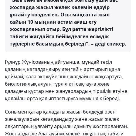
"Белгіленген межеге қол жеткізу үшін Бас
жоспарда жасыл желек көлемін едәуір
ұлғайту көзделген. Осы мақсатта жыл
сайын 10 мыңнан астам ағаш егу
жоспарланып отыр. Бұл ретте жергілікті
табиғи жағдайға бейімделген өсімдік
түрлеріне басымдық беріледі", – деді спикер.
Гүлнұр Жүнісованың айтуынша, мұндай тәсіл
қаланың көгалдандыру деңгейін арттырып қана
қоймай, қала экожүйесінің жағдайын жақсартуға,
биологиялық алуан түрлілікті сақтауға және
қаладағы құстар мен жануарлардың тіршілік етуіне
қолайлы орта қалыптастыруға мүмкіндік береді.
Сонымен қатар қаладағы жасыл белдеуді өзен
жағалауларын көгалдандыру және жасыл желек
алқаптарын ұлғайту арқылы дамыту жоспарланған.
Жоспарда Іле Алатауы мемлекеттік ұлттық табиғи