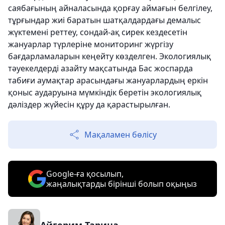
саябағының айналасында қорғау аймағын белгілеу,
тұрғындар жиі баратын шатқалдардағы демалыс
жүктемені реттеу, сондай-ақ сирек кездесетін
жануарлар түрлеріне мониторинг жүргізу
бағдарламаларын кеңейту көзделген. Экологиялық
тәуекелдерді азайту мақсатында Бас жоспарда
табиғи аумақтар арасындағы жануарлардың еркін
қоныс аударуына мүмкіндік беретін экологиялық
дәліздер жүйесін құру да қарастырылған.
Мақаламен бөлісу
Google-ға қосылып,
жаңалықтарды бірінші болып оқыңыз