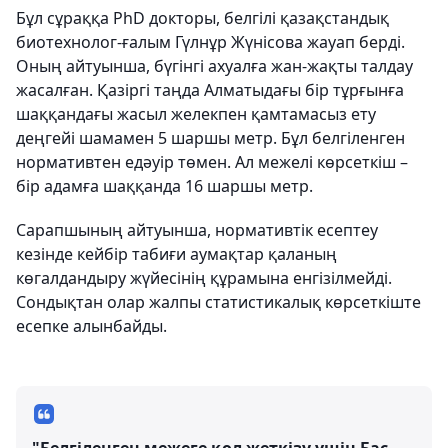
Бұл сұраққа PhD докторы, белгілі қазақстандық
биотехнолог-ғалым Гүлнұр Жүнісова жауап берді.
Оның айтуынша, бүгінгі ахуалға жан-жақты талдау
жасалған. Қазіргі таңда Алматыдағы бір тұрғынға
шаққандағы жасыл желекпен қамтамасыз ету
деңгейі шамамен 5 шаршы метр. Бұл белгіленген
нормативтен едәуір төмен. Ал межелі көрсеткіш –
бір адамға шаққанда 16 шаршы метр.
Сарапшының айтуынша, нормативтік есептеу
кезінде кейбір табиғи аумақтар қаланың
көгалдандыру жүйесінің құрамына енгізілмейді.
Сондықтан олар жалпы статистикалық көрсеткіште
есепке алынбайды.