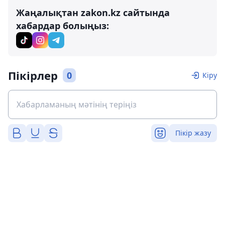
Жаңалықтан zakon.kz сайтында
хабардар болыңыз:
Пікірлер
0
Кіру
Пікір жазу