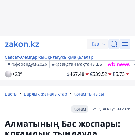
Қаз
Саясат
Әлем
Қаржы
Оқиға
Құқық
Мақалалар
#Референдум-2026
#Қазақстан мақтанышы
+23°
$
467.48
€
539.52
₽
5.73
Басты
Барлық жаңалықтар
Қоғам тынысы
Қоғам
12:17, 30 маусым 2026
Алматының Бас жоспары:
қоғамдық тыңдауда