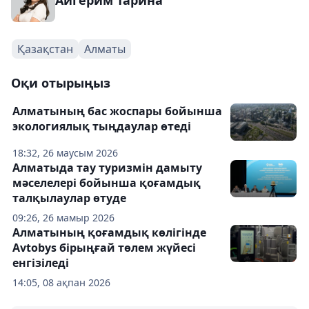
Айгерим Тарина
Қазақстан
Алматы
Оқи отырыңыз
Алматының бас жоспары бойынша
экологиялық тыңдаулар өтеді
18:32, 26 маусым 2026
Алматыда тау туризмін дамыту
мәселелері бойынша қоғамдық
талқылаулар өтуде
09:26, 26 мамыр 2026
Алматының қоғамдық көлігінде
Avtobys бірыңғай төлем жүйесі
енгізіледі
14:05, 08 ақпан 2026