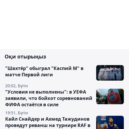
Оқи отырыңыз
"Шахтёр" обыграл "Каспий М" в
матче Первой лиги
20:02, Бүгін
"Условия не выполнены": в УЕФА
заявили, что бойкот соревнований
ФИФА остаётся в силе
19:51, Бүгін
Кайл Снайдер и Ахмед Тажудинов
проведут реванш на турнире RAF в