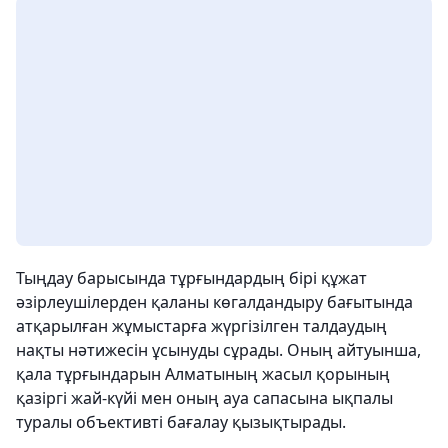
Тыңдау барысында тұрғындардың бірі құжат
әзірлеушілерден қаланы көгалдандыру бағытында
атқарылған жұмыстарға жүргізілген талдаудың
нақты нәтижесін ұсынуды сұрады. Оның айтуынша,
қала тұрғындарын Алматының жасыл қорының
қазіргі жай-күйі мен оның ауа сапасына ықпалы
туралы объективті бағалау қызықтырады.