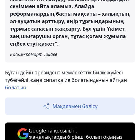
сеніммен айта аламыз. Алайда
реформалардың басты мақсаты – халықтың
әл-ауқатын арттыру, өңір тұрғындарының
тұрмыс сапасын жақсарту. Бұл үшін Үкімет,
заң шығарушы орган, тұтас қоғам жұмыла
еңбек етуі қажет".
Қасым-Жомарт Тоқаев
Бұған дейін президент мемлекеттік билік жүйесі
түбегейлі жаңа сипатқа ие болатындығын айтқан
болатын
.
Мақаламен бөлісу
Google-ға қосылып,
жаңалықтарды бірінші болып оқыңыз