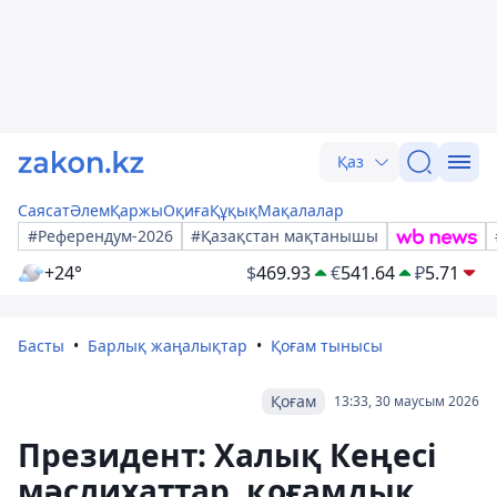
Қаз
Саясат
Әлем
Қаржы
Оқиға
Құқық
Мақалалар
#Референдум-2026
#Қазақстан мақтанышы
+24°
$
469.93
€
541.64
₽
5.71
Басты
Барлық жаңалықтар
Қоғам тынысы
Қоғам
13:33, 30 маусым 2026
Президент: Халық Кеңесі
мәслихаттар, қоғамдық