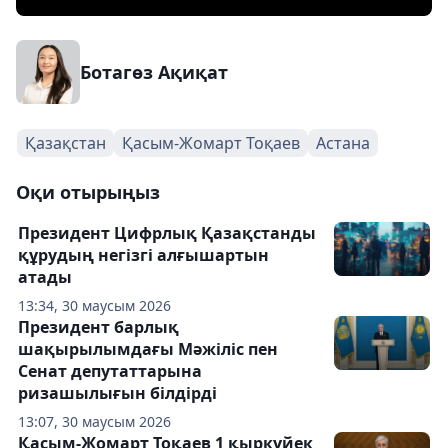
Ботагөз Ақиқат
Қазақстан
Қасым-Жомарт Тоқаев
Астана
Оқи отырыңыз
Президент Цифрлық Қазақстанды
құрудың негізгі алғышартын
атады
13:34, 30 маусым 2026
Президент барлық
шақырылымдағы Мәжіліс пен
Сенат депутаттарына
ризашылығын білдірді
13:07, 30 маусым 2026
Қасым-Жомарт Тоқаев 1 қыркүйек