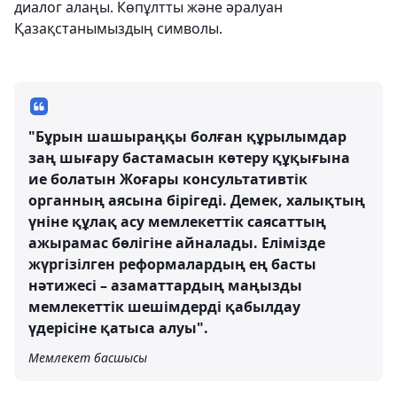
диалог алаңы. Көпұлтты және әралуан
Қазақстанымыздың символы.
"Бұрын шашыраңқы болған құрылымдар
заң шығару бастамасын көтеру құқығына
ие болатын Жоғары консультативтік
органның аясына бірігеді. Демек, халықтың
үніне құлақ асу мемлекеттік саясаттың
ажырамас бөлігіне айналады. Елімізде
жүргізілген реформалардың ең басты
нәтижесі – азаматтардың маңызды
мемлекеттік шешімдерді қабылдау
үдерісіне қатыса алуы".
Мемлекет басшысы