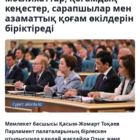
кеңестер, сарапшылар мен
азаматтық қоғам өкілдерін
біріктіреді
Сурет: akorda.kz
Мемлекет басшысы Қасым-Жомарт Тоқаев
Парламент палаталарының бірлескен
отырысында қандай жағдайда Озық және