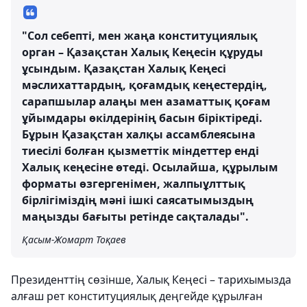
"Сол себепті, мен жаңа конституциялық
орган – Қазақстан Халық Кеңесін құруды
ұсындым. Қазақстан Халық Кеңесі
мәслихаттардың, қоғамдық кеңестердің,
сарапшылар алаңы мен азаматтық қоғам
ұйымдары өкілдерінің басын біріктіреді.
Бұрын Қазақстан халқы ассамблеясына
тиесілі болған қызметтік міндеттер енді
Халық кеңесіне өтеді. Осылайша, құрылым
форматы өзгергенімен, жалпыұлттық
бірлігіміздің мәні ішкі саясатымыздың
маңызды бағыты ретінде сақталады".
Қасым-Жомарт Тоқаев
Президенттің сөзінше, Халық Кеңесі – тарихымызда
алғаш рет конституциялық деңгейде құрылған