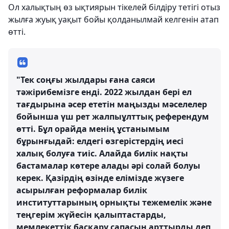
Ол халықтың өз ықтиярын тікелей білдіру тетігі отыз
жылға жуық уақыт бойы қолданылмай келгенін атап
өтті.
"Тек соңғы жылдары ғана саяси
тәжірибемізге енді. 2022 жылдан бері ел
тағдырына әсер ететін маңызды мәселелер
бойынша үш рет жалпыұлттық референдум
өтті. Бұл орайда менің ұстанымым
бұрынғыдай: елдегі өзгерістердің иесі
халық болуға тиіс. Алайда билік нақты
бастамалар көтере алады әрі солай болуы
керек. Қазірдің өзінде елімізде жүзеге
асырылған реформалар билік
институттарының орнықты тежемелік және
теңгерім жүйесін қалыптастарды,
мемлекеттік басқару сапасын арттырды деп