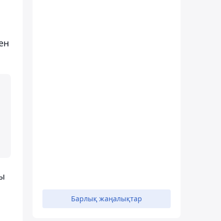
ен
ры
Барлық жаңалықтар