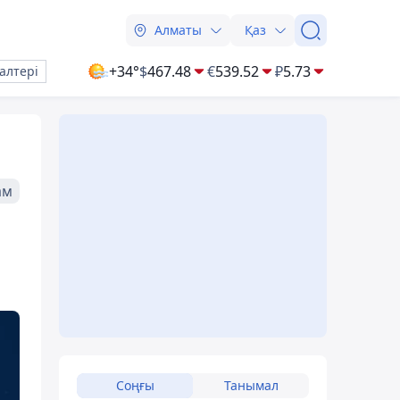
Алматы
Қаз
+34°
$
467.48
€
539.52
₽
5.73
алтері
ам
Соңғы
Танымал