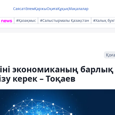
Саясат
Әлем
Қаржы
Оқиға
Құқық
Мақалалар
#Қазақмыс
#Салыстырмалы Қазақстан
#Халық бухг
Қоғ
іні экономиканың барлық
ізу керек – Тоқаев