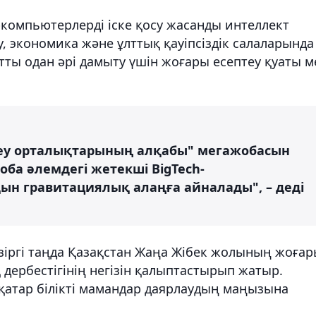
компьютерлерді іске қосу жасанды интеллект
, экономика және ұлттық қауіпсіздік салаларында
тты одан әрі дамыту үшін жоғары есептеу қуаты м
ңдеу орталықтарының алқабы" мегажобасын
оба әлемдегі жетекші BigTech-
н гравитациялық алаңға айналады", – деді
зіргі таңда Қазақстан Жаңа Жібек жолының жоға
дербестігінің негізін қалыптастырып жатыр.
атар білікті мамандар даярлаудың маңызына