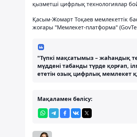
қызметші цифрлық технологиялар бой
Қасым-Жомарт Тоқаев мемлекеттік бас
жоғары "Мемлекет-платформа" (GovTech
"Түпкі мақсатымыз – жаһандық 
мүддені табанды түрде қорғап, іл
ететін озық цифрлық мемлекет құ
Мақаламен бөлісу: