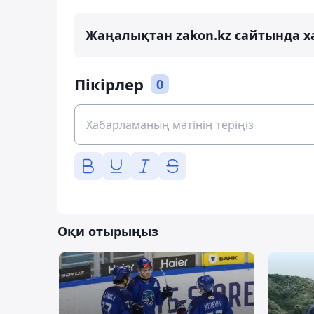
Жаңалықтан zakon.kz сайтында х
Пікірлер
0
Оқи отырыңыз