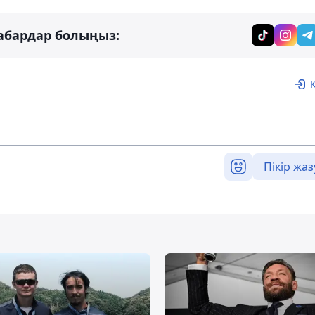
абардар болыңыз:
Пікір жаз