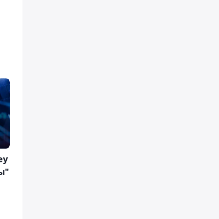
еу
ы"