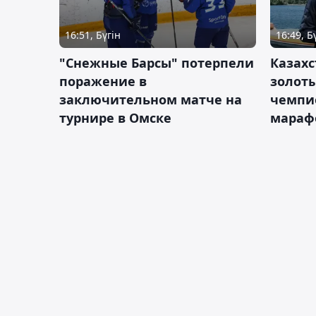
16:51, Бүгін
16:49, Б
"Снежные Барсы" потерпели
Казахс
поражение в
золот
заключительном матче на
чемпи
турнире в Омске
мараф