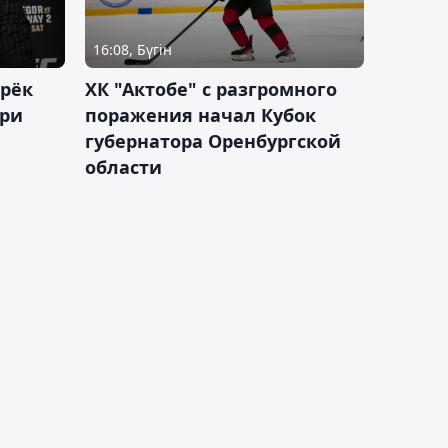
16:08, Бүгін
дрёк
ХК "Актобе" с разгромного
рри
поражения начал Кубок
губернатора Оренбургской
области