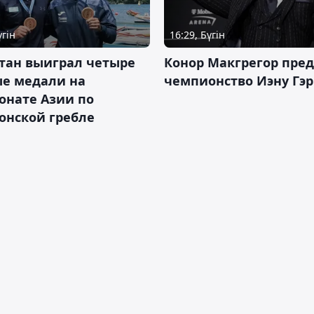
үгін
16:29, Бүгін
тан выиграл четыре
Конор Макгрегор пре
ые медали на
чемпионство Иэну Гэ
онате Азии по
онской гребле