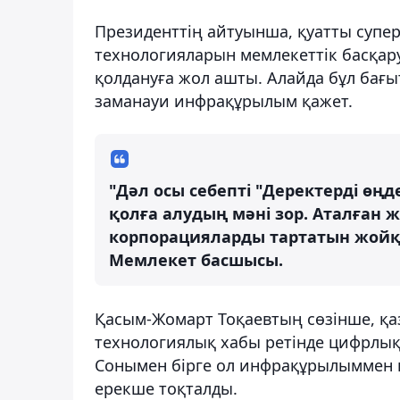
Президенттің айтуынша, қуатты супер
технологияларын мемлекеттік басқару
қолдануға жол ашты. Алайда бұл бағы
заманауи инфрақұрылым қажет.
"Дәл осы себепті "Деректерді ө
қолға алудың мәні зор. Аталған ж
корпорацияларды тартатын жойқы
Мемлекет басшысы.
Қасым-Жомарт Тоқаевтың сөзінше, қа
технологиялық хабы ретінде цифрлық 
Сонымен бірге ол инфрақұрылыммен қ
ерекше тоқталды.