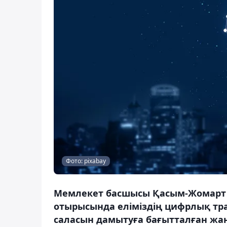
Фото: pixabay
Мемлекет басшысы Қасым-Жомарт 
отырысында еліміздің цифрлық т
саласын дамытуға бағытталған жа