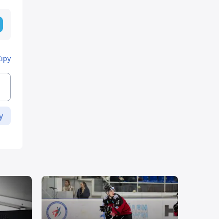
Кіру
у