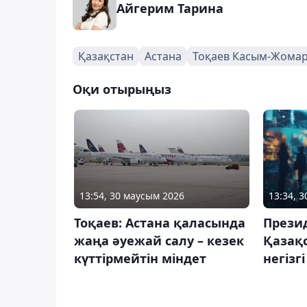
Айгерим Тарина
Қазақстан
Астана
Тоқаев Касым-Жома
Оқи отырыңыз
13:54, 30 маусым 2026
13:34, 
Тоқаев: Астана қаласында
Прези
жаңа әуежай салу – кезек
Қазақ
күттірмейтін міндет
негізг