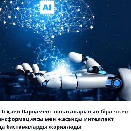
Тоқаев Парламент палаталарының бірлескен
рансформациясы мен жасанды интеллект
ңа бастамаларды жариялады.