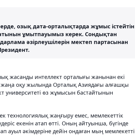
ерде, озық дата-орталықтарда жұмыс істейтін
атынын ұмытпауымыз керек. Сондықтан
дарлама әзірлеушілерін мектеп партасынан
 Президент.
лық жасанды интеллект орталығы жанынан екі
 жаңа оқу жылында Орталық Азиядағы алғашқы
т университеті өз жұмысын бастайтынын
к технологиялық жаңғыру емес, мемлекеттік
үдеріс екенін атап өтті. Оның айтуынша, бүгінде
п ауыл әкімдеріне дейін ондаған мың мемлекетті