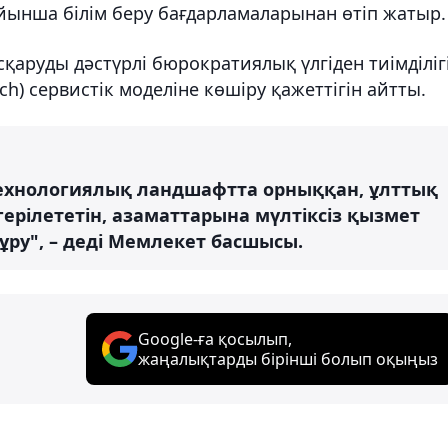
ынша білім беру бағдарламаларынан өтіп жатыр.
қаруды дәстүрлі бюрократиялық үлгіден тиімділіг
) сервистік моделіне көшіру қажеттігін айтты.
технологиялық ландшафтта орныққан, ұлттық
герілететін, азаматтарына мүлтіксіз қызмет
ру", – деді Мемлекет басшысы.
Google-ға қосылып,
жаңалықтарды бірінші болып оқыңыз