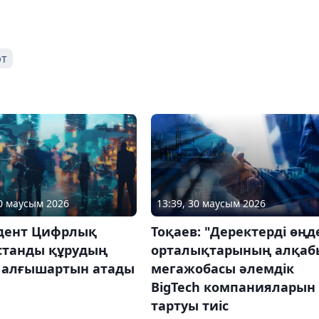
рт
30 маусым 2026
13:39, 30 маусым 2026
дент Цифрлық
Тоқаев: "Деректерді өңд
станды құрудың
орталықтарының алқаб
і алғышартын атады
мегажобасы әлемдік
BigTech компанияларын
тартуы тиіс