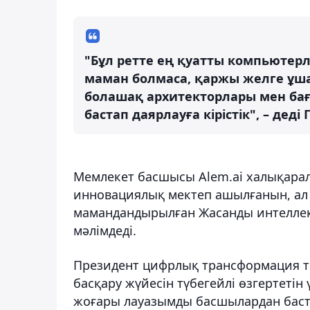
"Бұл ретте ең қуатты компьютерл
маман болмаса, қаржы желге ұш
болашақ архитекторлары мен бағ
бастап даярлауға кірістік", – деді
Мемлекет басшысы Alem.ai халықара
инновациялық мектеп ашылғанын, ал
мамандандырылған Жасанды интеллек
мәлімдеді.
Президент цифрлық трансформация те
басқару жүйесін түбегейлі өзгертетін 
жоғары лауазымды басшылардан баста