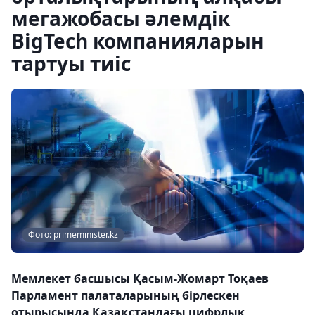
мегажобасы әлемдік
BigTech компанияларын
тартуы тиіс
Фото: primeminister.kz
Мемлекет басшысы Қасым-Жомарт Тоқаев
Парламент палаталарының бірлескен
отырысында Қазақстандағы цифрлық