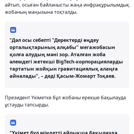
айтып, осыған байланысты жаңа инфрақұрылымдық
жобаның маңызына тоқталды.
"Дәл осы себепті "Деректерді өңдеу
орталықтарының алқабы" мегажобасын
қолға алудың мәні зор. Аталған жоба
әлемдегі жетекші BigTech-корпорацияларды
тартатын жойқын гравитациялық алаңға
айналады", – деді Қасым-Жомарт Тоқаев.
Президент Үкіметке бұл жобаны ерекше бақылауда
ұстауды тапсырды.
"Үкімет бұл міндетті айрықша бақылауда