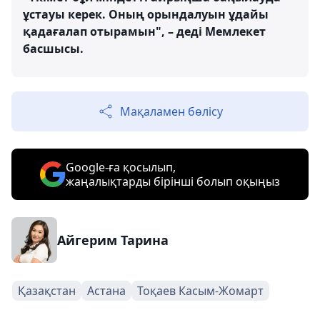
ұстауы керек. Оның орындалуын ұдайы
қадағалап отырамын", – деді Мемлекет
басшысы.
Мақаламен бөлісу
Google-ға қосылып,
жаңалықтарды бірінші болып оқыңыз
Айгерим Тарина
Қазақстан
Астана
Тоқаев Касым-Жомарт