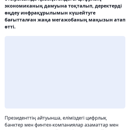
экономиканың дамуына тоқталып, деректерді
өңдеу инфрақұрылымын күшейтуге
бағытталған жаңа мегажобаның маңызын атап
өтті.
Президенттің айтуынша, еліміздегі цифрлық
банктер мен финтех-компаниялар азаматтар мен