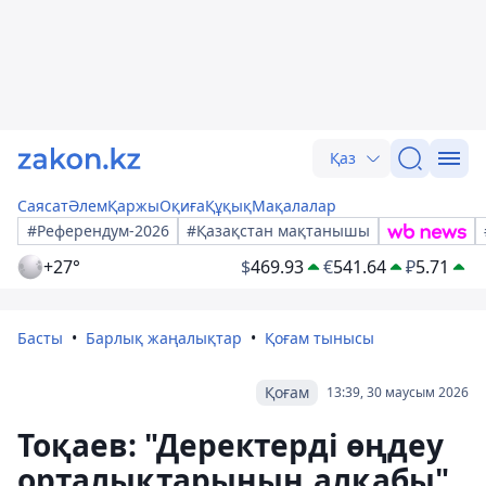
Қаз
Саясат
Әлем
Қаржы
Оқиға
Құқық
Мақалалар
#Референдум-2026
#Қазақстан мақтанышы
+27°
$
469.93
€
541.64
₽
5.71
Басты
Барлық жаңалықтар
Қоғам тынысы
Қоғам
13:39, 30 маусым 2026
Тоқаев: "Деректерді өңдеу
орталықтарының алқабы"