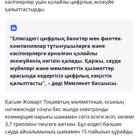
кәсіпкерлер үшін қолайлы цифрлық экожүйе
қалыптастырды.
"Еліміздегі цифрлық банктер мен финтех-
компаниялар тұтынушыларға және
кәсіпкерлерге арналған қолайлы
экожүйенің негізін қалады. Қаржы, сауда
жүйелері және мемлекеттік қызметтер
арасында кедергісіз цифрлық кеңістік
қалыптасты", – деді Мемлекет басшысы.
Қасым-Жомарт Тоқаевтың мәліметінше, осының
нәтижесінде соңғы бес жылда электронды
коммерция нарығы шамамен сегіз есеге өсіп, көлемі
3,7 триллион теңгеге жеткен. Бұл елдегі бөлшек
сауда айналымының шамамен 15 пайызын құрайды.