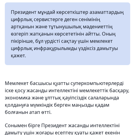
Президент мұндай көрсеткіштер азаматтардың
цифрлық сервистерге деген сенімінің
артқанын және тұтынушылық мәдениеттің
өзгеріп жатқанын көрсететінін айтты. Оның
пікірінше, бұл үрдісті сақтау үшін мемлекет
цифрлық инфрақұрылымды үздіксіз дамытуы
қажет.
Мемлекет басшысы қуатты суперкомпьютерлерді
іске қосу жасанды интеллектіні мемлекеттік басқару,
экономика және ұлттық қауіпсіздік салаларында
қолдануға мүмкіндік берген маңызды қадам
болғанын атап өтті.
Сонымен бірге Президент жасанды интеллектіні
дамыту үшін жоғары есептеу қуаты қажет екенін