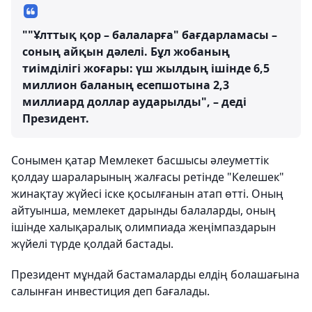
""Ұлттық қор – балаларға" бағдарламасы –
соның айқын дәлелі. Бұл жобаның
тиімділігі жоғары: үш жылдың ішінде 6,5
миллион баланың есепшотына 2,3
миллиард доллар аударылды", – деді
Президент.
Сонымен қатар Мемлекет басшысы әлеуметтік
қолдау шараларының жалғасы ретінде "Келешек"
жинақтау жүйесі іске қосылғанын атап өтті. Оның
айтуынша, мемлекет дарынды балаларды, оның
ішінде халықаралық олимпиада жеңімпаздарын
жүйелі түрде қолдай бастады.
Президент мұндай бастамаларды елдің болашағына
салынған инвестиция деп бағалады.