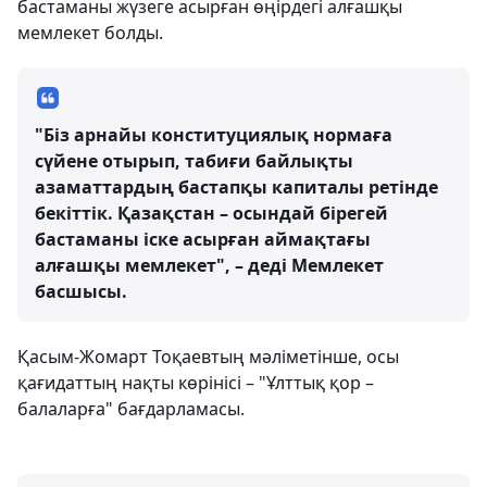
бастаманы жүзеге асырған өңірдегі алғашқы
мемлекет болды.
"Біз арнайы конституциялық нормаға
сүйене отырып, табиғи байлықты
азаматтардың бастапқы капиталы ретінде
бекіттік. Қазақстан – осындай бірегей
бастаманы іске асырған аймақтағы
алғашқы мемлекет", – деді Мемлекет
басшысы.
Қасым-Жомарт Тоқаевтың мәліметінше, осы
қағидаттың нақты көрінісі – "Ұлттық қор –
балаларға" бағдарламасы.