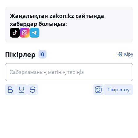
Жаңалықтан zakon.kz сайтында
хабардар болыңыз:
Пікірлер
0
Кіру
Пікір жазу