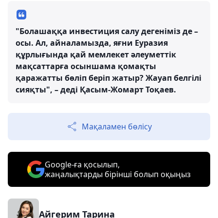
"Болашаққа инвестиция салу дегеніміз де –
осы. Ал, айналамызда, яғни Еуразия
құрлығында қай мемлекет әлеуметтік
мақсаттарға осыншама қомақты
қаражатты бөліп беріп жатыр? Жауап белгілі
сияқты", – деді Қасым-Жомарт Тоқаев.
Мақаламен бөлісу
Google-ға қосылып,
жаңалықтарды бірінші болып оқыңыз
Айгерим Тарина