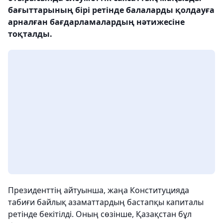
бағыттарының бірі ретінде балаларды қолдауға
арналған бағдарламалардың нәтижесіне
тоқталды.
Президенттің айтуынша, жаңа Конституцияда
табиғи байлық азаматтардың бастапқы капиталы
ретінде бекітілді. Оның сөзінше, Қазақстан бұл