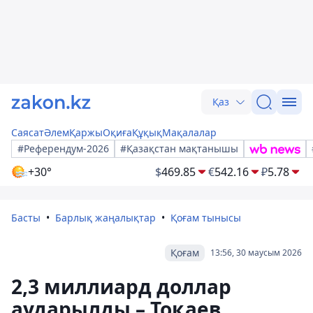
Қаз
Саясат
Әлем
Қаржы
Оқиға
Құқық
Мақалалар
#Референдум-2026
#Қазақстан мақтанышы
+30°
$
469.85
€
542.16
₽
5.78
Басты
Барлық жаңалықтар
Қоғам тынысы
Қоғам
13:56, 30 маусым 2026
2,3 миллиард доллар
аударылды – Тоқаев