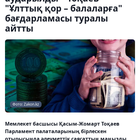
"Ұлттық қор – балаларға"
бағдарламасы туралы
айтты
Фото: Zakon.kz
Мемлекет басшысы Қасым-Жомарт Тоқаев
Парламент палаталарының бірлескен
отырысында әлеуметтік саясаттың маңызды