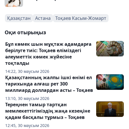
Қазақстан
Астана
Тоқаев Касым-Жомарт
Оқи отырыңыз
Бұл көмек шын мұқтаж адамдарға
берілуге тиіс: Тоқаев еліміздегі
әлеуметтік көмек жүйесіне
тоқталды
14:22, 30 маусым 2026
Қазақстанның жалпы ішкі өнімі ел
тарихында алғаш рет 300
миллиард доллардан асты – Тоқаев
13:10, 30 маусым 2026
Тереңнен тамыр тартқан
мемлекеттігіміздің жаңа кезеңіне
қадам басқалы тұрмыз – Тоқаев
12:45, 30 маусым 2026