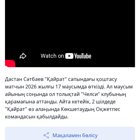
Дастан Сәтбаев "Қайрат" сапындағы қоштасу
матчын 2026 жылғы 17 маусымда өткізді. Ал маусым
айының соңында ол толықтай "Челси" клубының
қарамағына аттанды. Айта кетейік, 2 шілдеде
"Қайрат" өз алаңында Көкшетаудың Оқжетпес
командасын қабылдайды.
Мақаламен бөлісу