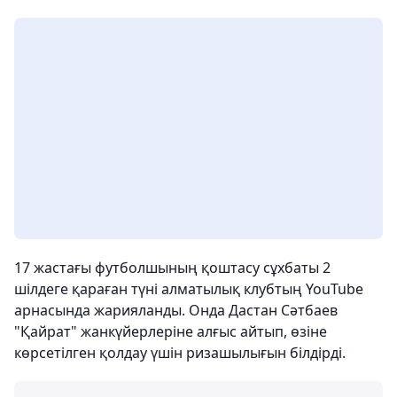
17 жастағы футболшының қоштасу сұхбаты 2
шілдеге қараған түні алматылық клубтың YouTube
арнасында жарияланды. Онда Дастан Сәтбаев
"Қайрат" жанкүйерлеріне алғыс айтып, өзіне
көрсетілген қолдау үшін ризашылығын білдірді.