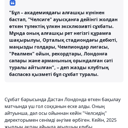
"Бұл – академиядағы алғашқы күнінен
бастап, "Челсиге" ауысқанға дейінгі жолдан
өткен түлектің үлкен эксклюзивті сұхбаты.
Мұнда оның алғашқы рет негізгі құрамға
шақырылуы, Орталық стадиондағы дебюті,
маңызды голдары, Чемпиондар лигасы,
"Реалмен" ойын, рекордтары, Лондонға
сапары және арманының орындалған сәті
туралы айтылған", – деп жазды клубтың
баспасөз қызметі бұл сұхбат туралы.
Сұхбат барысында Дастан Лондонда өткен бақылау
матчында үш гол соққанын еске алды. Оның
айтуынша, дәл осы ойыннан кейін "Челсидің"
директорымен сенімді әңгіме өрбіген. Кейін, 2025
жылдың ақпан айында ағылшын клубы