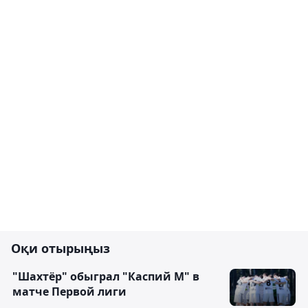
Оқи отырыңыз
"Шахтёр" обыграл "Каспий М" в
матче Первой лиги