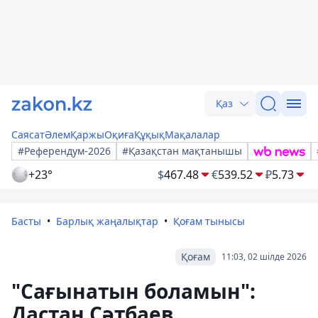
Қаз
Саясат
Әлем
Қаржы
Оқиға
Құқық
Мақалалар
#Референдум-2026
#Қазақстан мақтанышы
+23°
$
467.48
€
539.52
₽
5.73
Басты
Барлық жаңалықтар
Қоғам тынысы
Қоғам
11:03, 02 шілде 2026
"Сағынатын боламын":
Дастан Сәтбаев