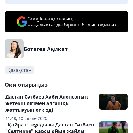
Google-ға қосылып,
жаңалықтарды бірінші болып оқыңыз
Ботагөз Ақиқат
Қазақстан
Оқи отырыңыз
Дастан Сәтбаев Хаби Алонсоның
жетекшілігімен алғашқы
жаттығуын өткізді
11:48, 10 шілде 2026
"Қайрат" жұлдызы Дастан Сәтбаев
"Селтикке" қарсы ойын жайлы