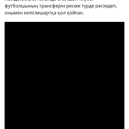
футболшының трансферін ресми түрде рәсімдеп,
онымен келісімшартқа қол қойған.