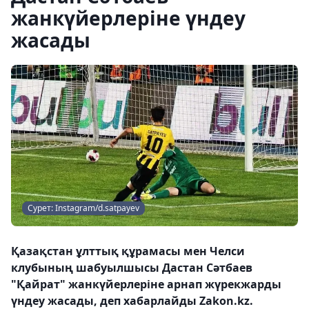
жанкүйерлеріне үндеу
жасады
Сурет: Instagram/d.satpayev
Қазақстан ұлттық құрамасы мен Челси
клубының шабуылшысы Дастан Сәтбаев
"Қайрат" жанкүйерлеріне арнап жүрекжарды
үндеу жасады, деп хабарлайды Zakon.kz.