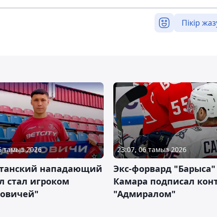
Пікір жаз
06 тамыз 2026
23:07, 06 тамыз 2026
станский нападающий
Экс-форвард "Барыса"
л стал игроком
Камара подписал конт
новичей"
"Адмиралом"