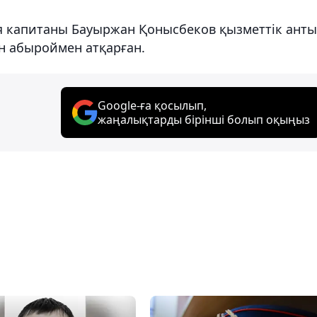
я капитаны Бауыржан Қонысбеков қызметтік ант
н абыроймен атқарған.
Google-ға қосылып,
жаңалықтарды бірінші болып оқыңыз