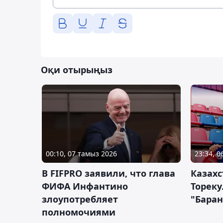
Оқи отырыңыз
00:10, 07 тамыз 2026
23:34, 
В FIFPRO заявили, что глава
Казах
ФИФА Инфантино
Тореку
злоупотребляет
"Бара
полномочиями