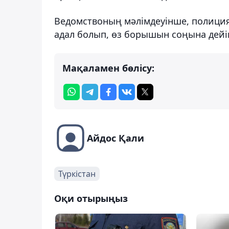
Ведомствоның мәлімдеуінше, полици
адал болып, өз борышын соңына дейі
Мақаламен бөлісу:
Айдос Қали
Түркістан
Оқи отырыңыз