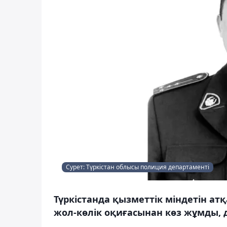
Сурет: Түркістан облысы полиция департаменті
Түркістанда қызметтік міндетін а
жол-көлік оқиғасынан көз жұмды, 