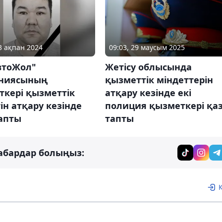
13 ақпан 2024
09:03, 29 маусым 2025
втоЖол"
Жетісу облысында
ниясының
қызметтік міндеттерін
ткері қызметтік
атқару кезінде екі
ін атқару кезінде
полиция қызметкері қа
тапты
тапты
абардар болыңыз: