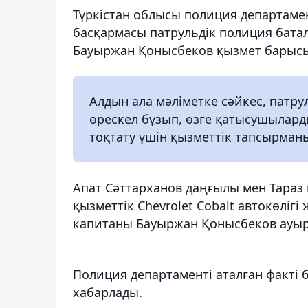
Түркістан облысы полиция департамент
басқармасы патрульдік полиция бата
Бауыржан Қонысбеков қызмет барысы
Алдын ала мәліметке сәйкес, патр
өрескел бұзып, өзге қатысушыларды
тоқтату үшін қызметтік тапсырман
Апат Сәттарханов даңғылы мен Тараз
қызметтік Chevrolet Cobalt автокөліг
капитаны Бауыржан Қонысбеков ауыр 
Полиция департаменті аталған факті 
хабарлады.