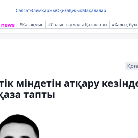
Саясат
Әлем
Қаржы
Оқиға
Құқық
Мақалалар
#Қазақмыс
#Салыстырмалы Қазақстан
#Халық бухг
Қоғ
ік міндетін атқару кезінд
қаза тапты