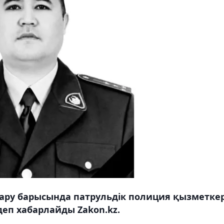
тқару барысында патрульдік полиция қызметкер
деп хабарлайды Zakon.kz.