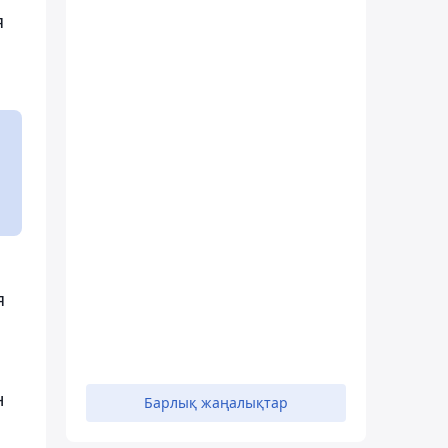
я
я
н
Барлық жаңалықтар