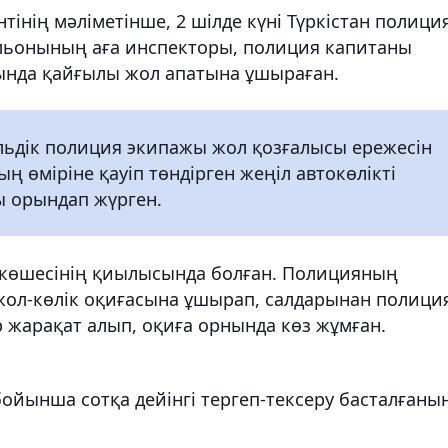
інің мәліметінше, 2 шілде күні Түркістан полици
льонының аға инспекторы, полиция капитаны
нда қайғылы жол апатына ұшыраған.
ульдік полиция экипажы жол қозғалысы ережесін
ң өміріне қауіп төндірген жеңіл автокөлікті
ы орындап жүрген.
 көшесінің қиылысында болған. Полицияның
і жол-көлік оқиғасына ұшырап, салдарынан полици
жарақат алып, оқиға орнында көз жұмған.
бойынша сотқа дейінгі тергеп-тексеру басталғаны