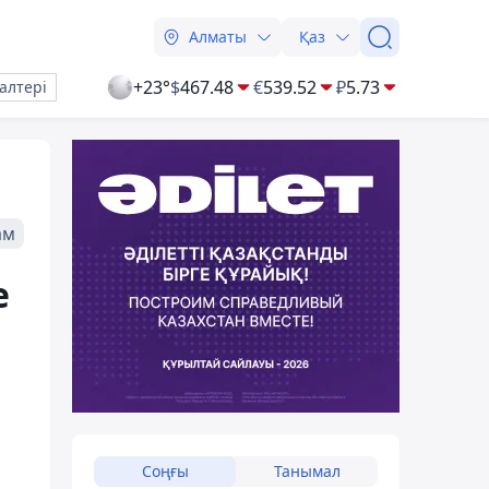
Алматы
Қаз
+23°
$
467.48
€
539.52
₽
5.73
алтері
ам
е
Соңғы
Танымал