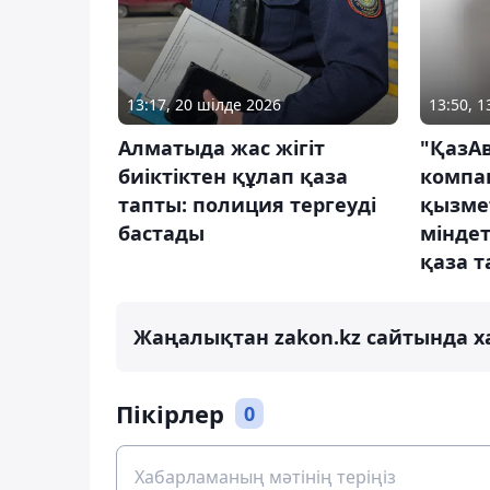
13:17, 20 шілде 2026
13:50, 
Алматыда жас жігіт
"ҚазА
биіктіктен құлап қаза
компа
тапты: полиция тергеуді
қызме
бастады
міндет
қаза 
Жаңалықтан zakon.kz сайтында х
Пікірлер
0