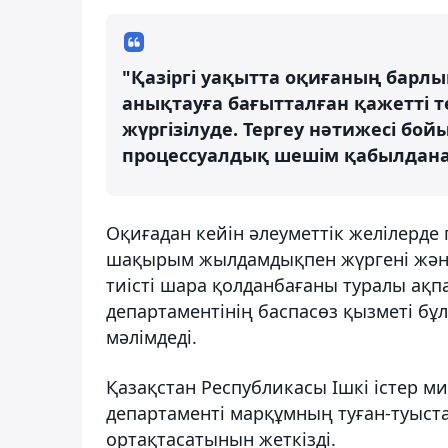
"Қазіргі уақытта оқиғаның барл
анықтауға бағытталған қажетті т
жүргізілуде. Тергеу нәтижесі бо
процессуалдық шешім қабылданад
Оқиғадан кейін әлеуметтік желілерде 
шақырым жылдамдықпен жүргені және
тиісті шара қолданбағаны туралы ақп
департаментінің баспасөз қызметі бұ
мәлімдеді.
Қазақстан Республикасы Ішкі істер м
департаменті марқұмның туған-туыст
ортақтасатынын жеткізді.