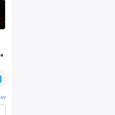
за
Кіру