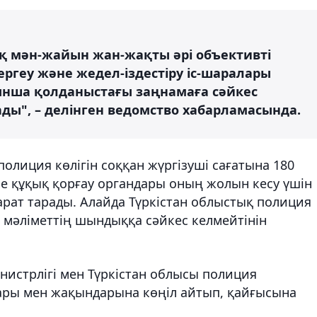
ық мән-жайын жан-жақты әрі объективті
ергеу және жедел-іздестіру іс-шаралары
йынша қолданыстағы заңнамаға сәйкес
ы", – делінген ведомство хабарламасында.
полиция көлігін соққан жүргізуші сағатына 180
 құқық қорғау органдары оның жолын кесу үшін
арат тарады. Алайда Түркістан облыстық полиция
л мәліметтің шындыққа сәйкес келмейтінін
инистрлігі мен Түркістан облысы полиция
ары мен жақындарына көңіл айтып, қайғысына