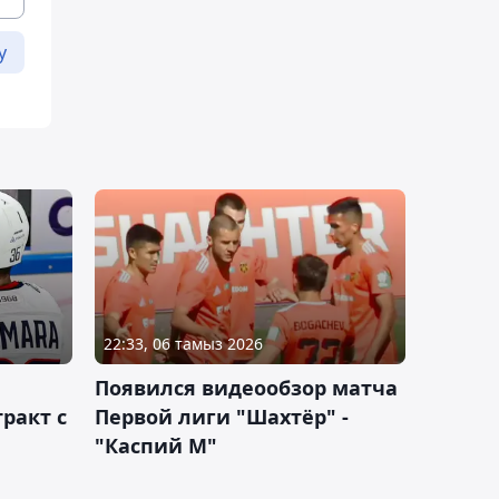
у
22:33, 06 тамыз 2026
Появился видеообзор матча
ракт с
Первой лиги "Шахтёр" -
"Каспий М"