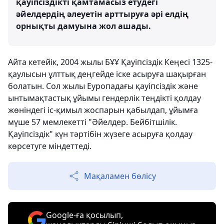
қауіпсіздікті қамтамасыз етудегі
әйелдердің әлеуетін арттыруға әрі елдің
орнықты дамуына жол ашады.
Айта кетейік, 2004 жылы БҰҰ Қауіпсіздік Кеңесі 1325-
қаулысын ұлттық деңгейде іске асыруға шақырған
болатын. Сол жылы Еуропадағы қауіпсіздік және
ынтымақтастық ұйымы гендерлік теңдікті қолдау
жөніндегі іс-қимыл жоспарын қабылдап, ұйымға
мүше 57 мемлекетті "Әйелдер. Бейбітшілік.
Қауіпсіздік" күн тәртібін жүзеге асыруға қолдау
көрсетуге міндеттеді.
Мақаламен бөлісу
Google-ға қосылып,