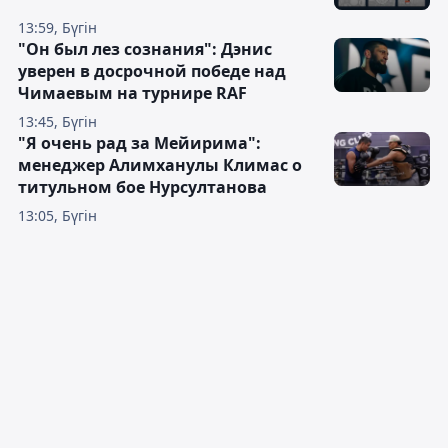
13:59, Бүгін
"Он был лез сознания": Дэнис
уверен в досрочной победе над
Чимаевым на турнире RAF
13:45, Бүгін
"Я очень рад за Мейирима":
менеджер Алимханулы Климас о
титульном бое Нурсултанова
13:05, Бүгін