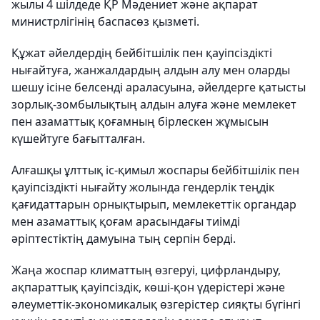
жылы 4 шілдеде ҚР Мәдениет және ақпарат
министрлігінің баспасөз қызметі.
Құжат әйелдердің бейбітшілік пен қауіпсіздікті
нығайтуға, жанжалдардың алдын алу мен оларды
шешу ісіне белсенді араласуына, әйелдерге қатысты
зорлық-зомбылықтың алдын алуға және мемлекет
пен азаматтық қоғамның бірлескен жұмысын
күшейтуге бағытталған.
Алғашқы ұлттық іс-қимыл жоспары бейбітшілік пен
қауіпсіздікті нығайту жолында гендерлік теңдік
қағидаттарын орнықтырып, мемлекеттік органдар
мен азаматтық қоғам арасындағы тиімді
әріптестіктің дамуына тың серпін берді.
Жаңа жоспар климаттың өзгеруі, цифрландыру,
ақпараттық қауіпсіздік, көші-қон үдерістері және
әлеуметтік-экономикалық өзгерістер сияқты бүгінгі