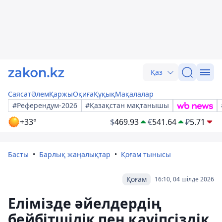
Қаз
Саясат
Әлем
Қаржы
Оқиға
Құқық
Мақалалар
#Референдум-2026
#Қазақстан мақтанышы
+33°
$
469.93
€
541.64
₽
5.71
Басты
Барлық жаңалықтар
Қоғам тынысы
Қоғам
16:10, 04 шілде 2026
Елімізде әйелдердің
бейбітшілік пен қауіпсіздік