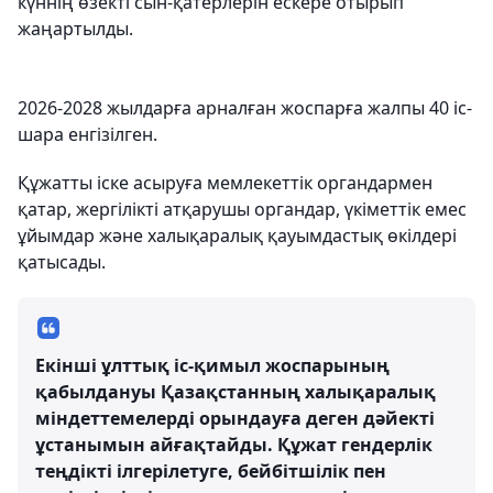
күннің өзекті сын-қатерлерін ескере отырып
жаңартылды.
2026-2028 жылдарға арналған жоспарға жалпы 40 іс-
шара енгізілген.
Құжатты іске асыруға мемлекеттік органдармен
қатар, жергілікті атқарушы органдар, үкіметтік емес
ұйымдар және халықаралық қауымдастық өкілдері
қатысады.
Екінші ұлттық іс-қимыл жоспарының
қабылдануы Қазақстанның халықаралық
міндеттемелерді орындауға деген дәйекті
ұстанымын айғақтайды. Құжат гендерлік
теңдікті ілгерілетуге, бейбітшілік пен