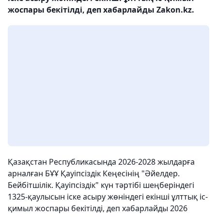
жоспары бекітілді, деп хабарлайды Zakon.kz.
Қазақстан Республикасында 2026-2028 жылдарға
арналған БҰҰ Қауіпсіздік Кеңесінің "Әйелдер.
Бейбітшілік. Қауіпсіздік" күн тәртібі шеңберіндегі
1325-қаулысын іске асыру жөніндегі екінші ұлттық іс-
қимыл жоспары бекітілді, деп хабарлайды 2026