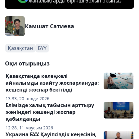
жаңалықтарды бірінші болып оқыңыз
Камшат Сатиева
Қазақстан
БҰҰ
Оқи отырыңыз
Қазақстанда көлеңкелі
айналымды азайту жоспарлануда:
кешенді жоспар бекітілді
13:33, 20 шілде 2026
Елімізде халық табысын арттыру
жөніндегі кешенді жоспар
қабылданды
12:28, 11 маусым 2026
Украина БҰҰ Қауіпсіздік кеңесінің