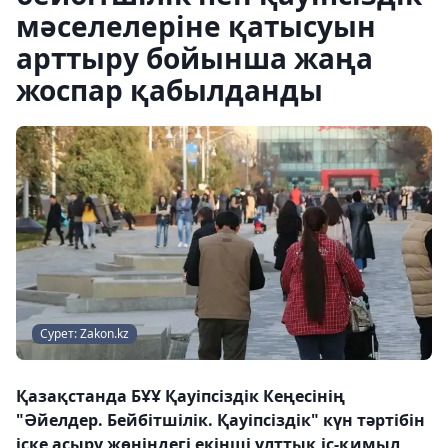
мәселелеріне қатысуын
арттыру бойынша жаңа
жоспар қабылданды
Сурет: Zakon.kz
Қазақстанда БҰҰ Қауіпсіздік Кеңесінің
"Әйелдер. Бейбітшілік. Қауіпсіздік" күн тәртібін
іске асыру жөніндегі екінші ұлттық іс-қимыл