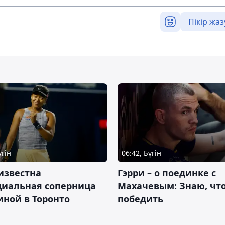
Пікір жаз
үгін
06:42, Бүгін
известна
Гэрри – о поединке с
циальная соперница
Махачевым: Знаю, что
ной в Торонто
победить