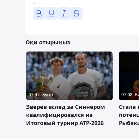
Оқи отырыңыз
07:47, Бүгін
07:08, Б
Зверев вслед за Синнером
Cтала 
квалифицировался на
потен
Итоговый турнир ATP-2026
Рыбаки