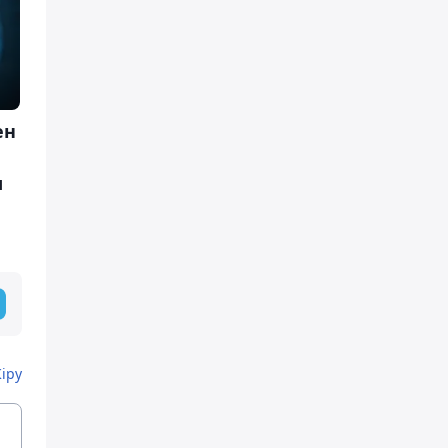
ен
ы
Кіру