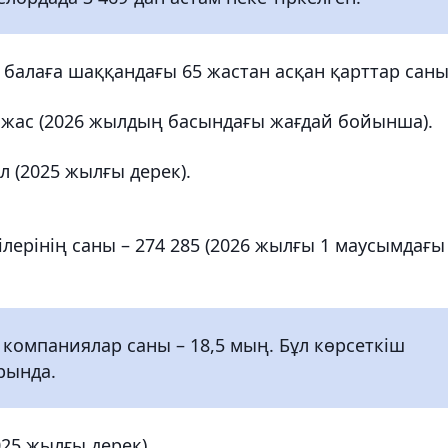
0 балаға шаққандағы 65 жастан асқан қарттар саны
 жас (2026 жылдың басындағы жағдай бойынша).
ыл (2025 жылғы дерек).
лерінің саны – 274 285 (2026 жылғы 1 маусымдағы
 компаниялар саны – 18,5 мың. Бұл көрсеткіш
рында.
25 жылғы дерек).