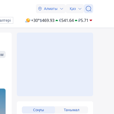
Алматы
Қаз
+30°
$
469.93
€
541.64
₽
5.71
алтері
ам
Соңғы
Танымал