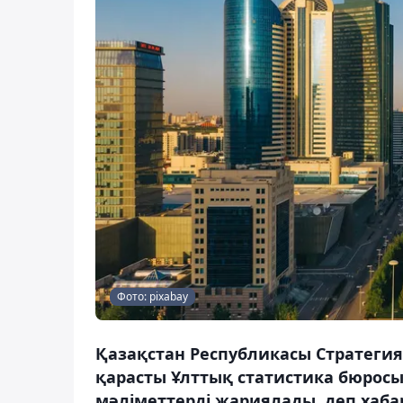
Фото: pixabay
Қазақстан Республикасы Стратегия
қарасты Ұлттық статистика бюросы
мәліметтерді жариялады, деп хаба