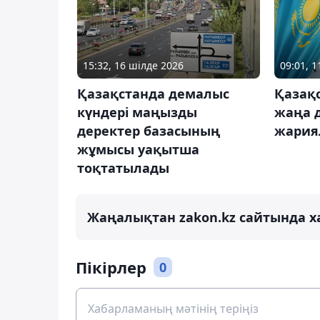
15:32, 16 шілде 2026
09:01, 
Қазақстанда демалыс
Қазақ
күндері маңызды
жаңа 
деректер базасының
жария
жұмысы уақытша
тоқтатылады
Жаңалықтан zakon.kz сайтында х
Пікірлер
0