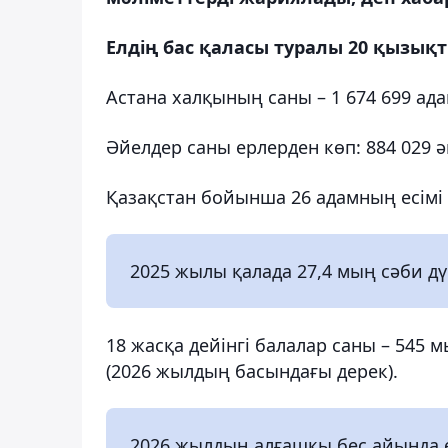
Елдің бас қаласы туралы 20 қызықт
Астана халқының саны – 1 674 699 ад
Әйелдер саны ерлерден көп: 884 029 әй
Қазақстан бойынша 26 адамның есімі 
2025 жылы қалада 27,4 мың сәби дү
18 жасқа дейінгі балалар саны – 545 
(2026 жылдың басындағы дерек).
2026 жылдың алғашқы бес айында ел