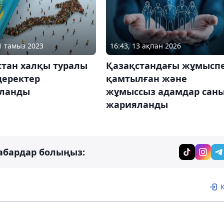
11 тамыз 2023
16:43, 13 ақпан 2026
стан халқы туралы
Қазақстандағы жұмысп
деректер
қамтылған және
ланды
жұмыссыз адамдар сан
жарияланды
абардар болыңыз: