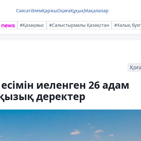
Саясат
Әлем
Қаржы
Оқиға
Құқық
Мақалалар
#Қазақмыс
#Салыстырмалы Қазақстан
#Халық бухг
Қоғ
есімін иеленген 26 адам
 қызық деректер