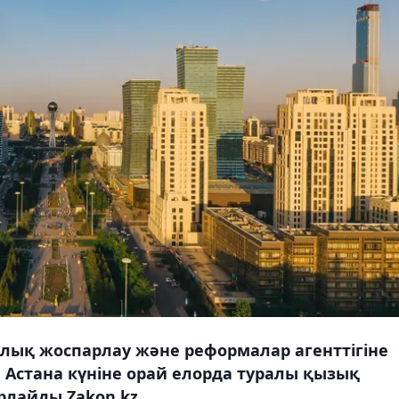
лық жоспарлау және реформалар агенттігіне
 Астана күніне орай елорда туралы қызық
рлайды Zakon.kz.