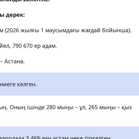
ы дерек:
ам (2026 жылғы 1 маусымдағы жағдай бойынша).
ел, 790 670 ер адам.
– Астана.
ниеге келген.
мың. Оның ішінде 280 мыңы – ұл, 265 мыңы – қыз
ордада 3 469-дан астам неке тіркелген.