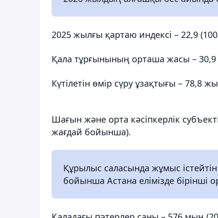
2025 жылғы қартаю индексі – 22,9 (10
Қала тұрғынының орташа жасы – 30,9
Күтілетін өмір сүру ұзақтығы – 78,8 ж
Шағын және орта кәсіпкерлік субъекті
жағдай бойынша).
Құрылыс саласында жұмыс істейтін
бойынша Астана елімізде бірінші о
Қаладағы пәтерлер саны – 576 мың (20