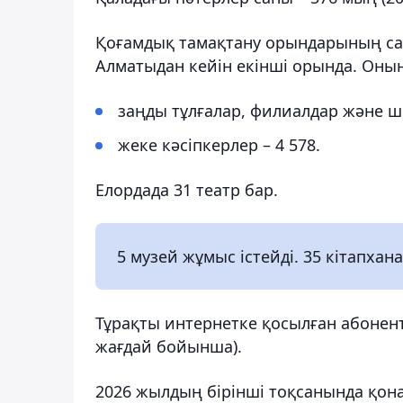
Қоғамдық тамақтану орындарының сан
Алматыдан кейін екінші орында. Оның
заңды тұлғалар, филиалдар және ш
жеке кәсіпкерлер – 4 578.
Елордада 31 театр бар.
5 музей жұмыс істейді. 35 кітапхана
Тұрақты интернетке қосылған абонент
жағдай бойынша).
2026 жылдың бірінші тоқсанында қона