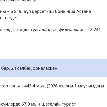
ы – 6 819. Бұл көрсеткіш бойынша Астана
 ішінде:
етелдік заңды тұлғалардың филиалдары – 2 241;
 бар. 24 саябақ орналасқан.
тер саны – 443,4 мың (2026 жылғы 1 маусымдағы
қүйлерде 67,9 мың шетелдік турист