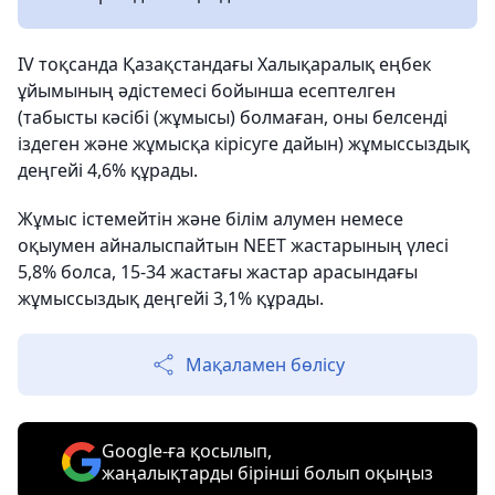
IV тоқсанда Қазақстандағы Халықаралық еңбек
ұйымының әдістемесі бойынша есептелген
(табысты кәсібі (жұмысы) болмаған, оны белсенді
іздеген және жұмысқа кірісуге дайын) жұмыссыздық
деңгейі 4,6% құрады.
Жұмыс істемейтін және білім алумен немесе
оқыумен айналыспайтын NEET жастарының үлесі
5,8% болса, 15-34 жастағы жастар арасындағы
жұмыссыздық деңгейі 3,1% құрады.
Мақаламен бөлісу
Google-ға қосылып,
жаңалықтарды бірінші болып оқыңыз