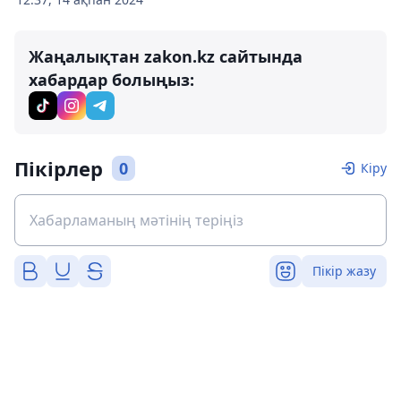
Жаңалықтан zakon.kz сайтында
хабардар болыңыз:
Пікірлер
0
Кіру
Пікір жазу