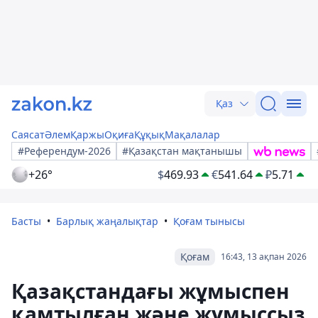
Қаз
Саясат
Әлем
Қаржы
Оқиға
Құқық
Мақалалар
#Референдум-2026
#Қазақстан мақтанышы
+26°
$
469.93
€
541.64
₽
5.71
Басты
Барлық жаңалықтар
Қоғам тынысы
Қоғам
16:43, 13 ақпан 2026
Қазақстандағы жұмыспен
қамтылған және жұмыссыз