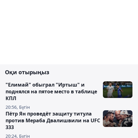
Оқи отырыңыз
"Елимай" обыграл "Иртыш" и
поднялся на пятое место в таблице
КПЛ
20:56, Бүгін
Пётр Ян проведёт защиту титула
против Мераба Двалишвили на UFC
333
20:24, Бүгін