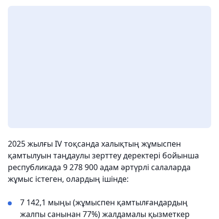
2025 жылғы IV тоқсанда халықтың жұмыспен
қамтылуын таңдаулы зерттеу деректері бойынша
республикада 9 278 900 адам әртүрлі салаларда
жұмыс істеген, олардың ішінде:
7 142,1 мыңы (жұмыспен қамтылғандардың
жалпы санынан 77%) жалдамалы қызметкер