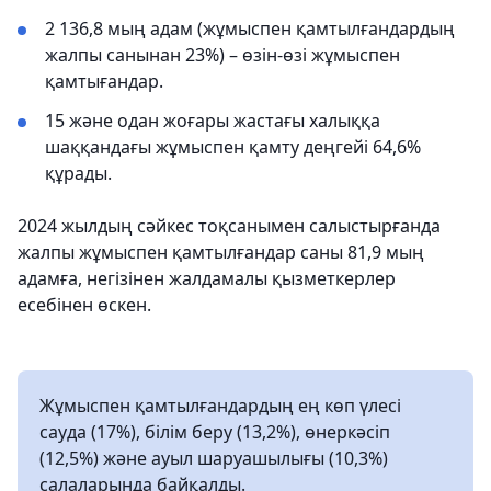
2 136,8 мың адам (жұмыспен қамтылғандардың
жалпы санынан 23%) – өзін-өзі жұмыспен
қамтығандар.
15 және одан жоғары жастағы халыққа
шаққандағы жұмыспен қамту деңгейі 64,6%
құрады.
2024 жылдың сәйкес тоқсанымен салыстырғанда
жалпы жұмыспен қамтылғандар саны 81,9 мың
адамға, негізінен жалдамалы қызметкерлер
есебінен өскен.
Жұмыспен қамтылғандардың ең көп үлесі
сауда (17%), білім беру (13,2%), өнеркәсіп
(12,5%) және ауыл шаруашылығы (10,3%)
салаларында байқалды.