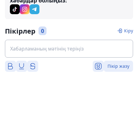
хабардар болыңыз:
Пікірлер
0
Кіру
Пікір жазу