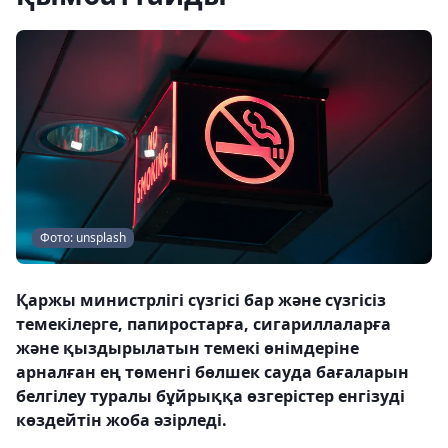
Фото: unsplash
Қаржы министрлігі сүзгісі бар және сүзгісіз
темекілерге, папиростарға, сигариллаларға
және қыздырылатын темекі өнімдеріне
арналған ең төменгі бөлшек сауда бағаларын
белгілеу туралы бұйрыққа өзгерістер енгізуді
көздейтін жоба әзірледі.