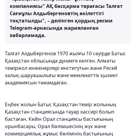
компаниясы" АҚ басқарма төрағасы Талғат
Сағиұлы Алдыбергеновтің өкілеттігі
тоқтатылды", – делінген қордың ресми
Telegram-арнасында жарияланған
хабарламада.
Талғат Алдыбергенов 1970 жылғы 10 сәуірде Батыс
Қазақстан облысында дүниеге келген. Алматы
теміржол инженерлері институтын және Ресей
халық шаруашылығы және мемлекеттік қызмет
академиясын тәмамдаған.
Еңбек жолын Батыс Қазақстан темір жолының
Қазақстан станциясында тауар кассирі болып
бастаған. Кейін Орал станциясы бастығының
орынбасары, Орал бөлімшесінің жүк және
коммерциялық жұмыс бөлімінің бастығының