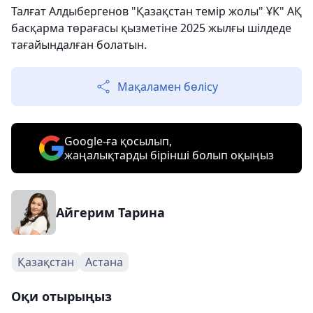
Талғат Алдыбергенов "Қазақстан темір жолы" ҰК" АҚ
басқарма төрағасы қызметіне 2025 жылғы шілдеде
тағайындалған болатын.
Мақаламен бөлісу
Google-ға қосылып,
жаңалықтарды бірінші болып оқыңыз
Айгерим Тарина
Қазақстан
Астана
Оқи отырыңыз