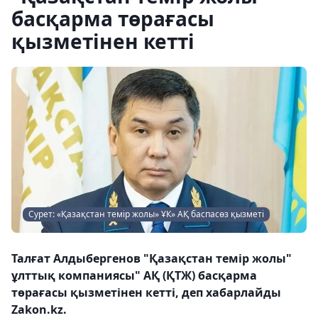
басқарма төрағасы
қызметінен кетті
Сурет: «Қазақстан темір жолы» ҰК» АҚ баспасөз қызметі
Талғат Алдыбергенов "Қазақстан темір жолы"
ұлттық компаниясы" АҚ (ҚТЖ) басқарма
төрағасы қызметінен кетті, деп хабарлайды
Zakon.kz.