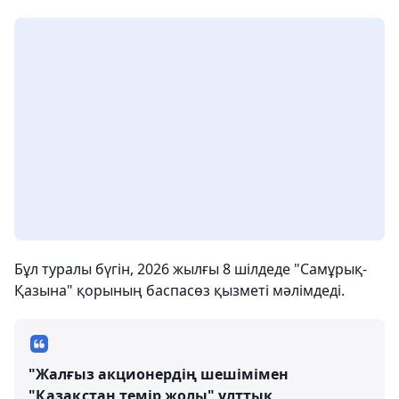
Бұл туралы бүгін, 2026 жылғы 8 шілдеде "Самұрық-
Қазына" қорының баспасөз қызметі мәлімдеді.
"Жалғыз акционердің шешімімен
"Қазақстан темір жолы" ұлттық