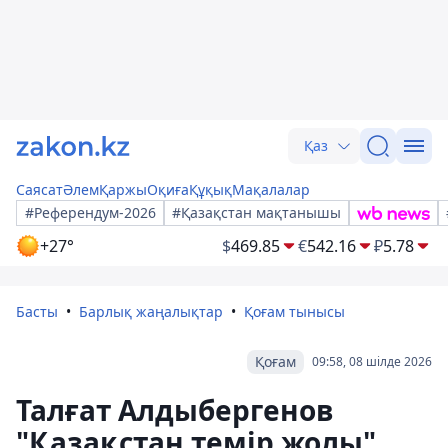
Қаз
Саясат
Әлем
Қаржы
Оқиға
Құқық
Мақалалар
#Референдум-2026
#Қазақстан мақтанышы
+27°
$
469.85
€
542.16
₽
5.78
Басты
Барлық жаңалықтар
Қоғам тынысы
Қоғам
09:58, 08 шілде 2026
Талғат Алдыбергенов
"Қазақстан темір жолы"