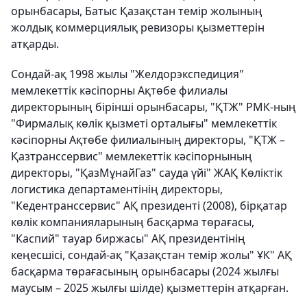
орынбасары, Батыс Қазақстан темір жолының
жолдық коммерциялық ревизоры қызметтерін
атқарды.
Сондай-ақ 1998 жылы "Желдорэкспедиция"
мемлекеттік кәсіпорны Ақтөбе филиалы
директорының бірінші орынбасары, "ҚТЖ" РМК-ның
"Фирмалық көлік қызметі орталығы" мемлекеттік
кәсіпорны Ақтөбе филиалының директоры, "ҚТЖ –
Қазтранссервис" мемлекеттік кәсіпорнының
директоры, "ҚазМұнайГаз" сауда үйі" ЖАҚ Көліктік
логистика департаментінің директоры,
"Кедентранссервис" АҚ президенті (2008), бірқатар
көлік компанияларының басқарма төрағасы,
"Каспий" тауар биржасы" АҚ президентінің
кеңесшісі, сондай-ақ "Қазақстан темір жолы" ҰК" АҚ
басқарма төрағасының орынбасары (2024 жылғы
маусым – 2025 жылғы шілде) қызметтерін атқарған.