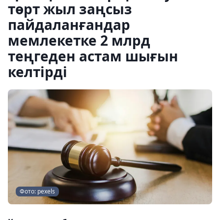
төрт жыл заңсыз
пайдаланғандар
мемлекетке 2 млрд
теңгеден астам шығын
келтірді
Фото: pexels