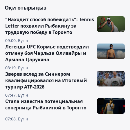
Оқи отырыңыз
"Находит способ побеждать": Tennis
Letter похвалил Рыбакину за
трудовую победу в Торонто
09:00, Бүгін
Легенда UFC Кормье подетвердил
отмену боя Чарльза Оливейры и
Армана Царукяна
08:19, Бүгін
Зверев вслед за Синнером
квалифицировался на Итоговый
турнир ATP-2026
07:47, Бүгін
Cтала известна потенциальная
соперница Рыбакиной в Торонто
07:08, Бүгін