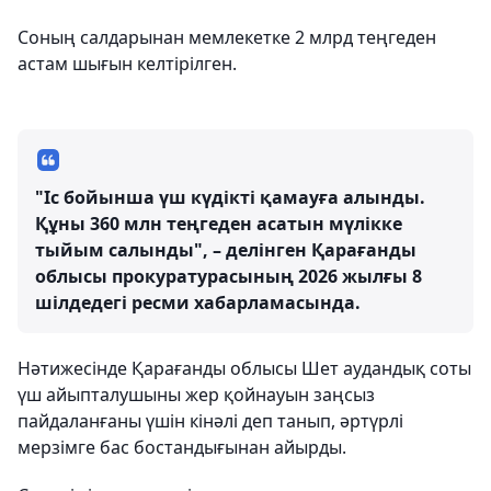
Соның салдарынан мемлекетке 2 млрд теңгеден
астам шығын келтірілген.
"Іс бойынша үш күдікті қамауға алынды.
Құны 360 млн теңгеден асатын мүлікке
тыйым салынды", – делінген Қарағанды
облысы прокуратурасының 2026 жылғы 8
шілдедегі ресми хабарламасында.
Нәтижесінде Қарағанды облысы Шет аудандық соты
үш айыпталушыны жер қойнауын заңсыз
пайдаланғаны үшін кінәлі деп танып, әртүрлі
мерзімге бас бостандығынан айырды.