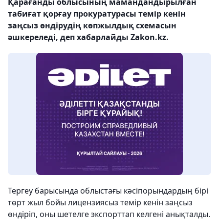
Қарағанды облысының мамандандырылған
табиғат қорғау прокуратурасы темір кенін
заңсыз өндірудің көпжылдық схемасын
әшкереледі, деп хабарлайды Zakon.kz.
Тергеу барысында облыстағы кәсіпорындардың бірі
төрт жыл бойы лицензиясыз темір кенін заңсыз
өндіріп, оны шетелге экспорттап келгені анықталды.