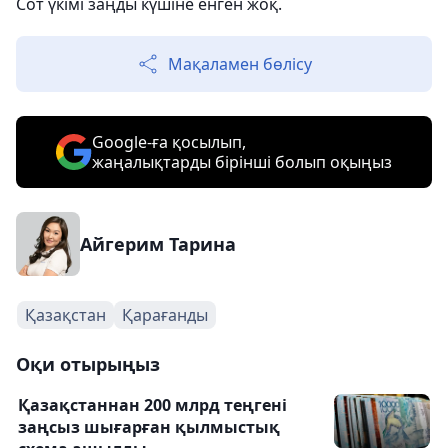
Сот үкімі заңды күшіне енген жоқ.
Мақаламен бөлісу
Google-ға қосылып,
жаңалықтарды бірінші болып оқыңыз
Айгерим Тарина
Қазақстан
Қарағанды
Оқи отырыңыз
Қазақстаннан 200 млрд теңгені
заңсыз шығарған қылмыстық