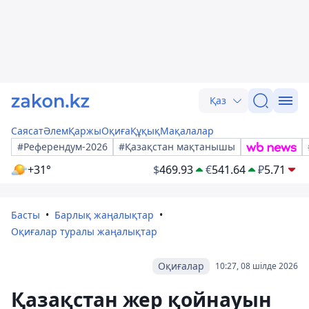
Қаз
Саясат
Әлем
Қаржы
Оқиға
Құқық
Мақалалар
#Референдум-2026
#Қазақстан мақтанышы
+31°
$
469.93
€
541.64
₽
5.71
Басты
Барлық жаңалықтар
Оқиғалар туралы жаңалықтар
Оқиғалар
10:27, 08 шілде 2026
Қазақстан жер қойнауын