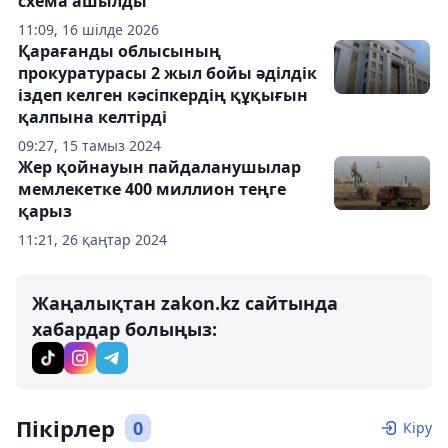
схема ашылды
11:09, 16 шілде 2026
Қарағанды облысының
прокуратурасы 2 жыл бойы әділдік
іздеп келген кәсіпкердің құқығын
қалпына келтірді
09:27, 15 тамыз 2024
Жер қойнауын пайдаланушылар
мемлекетке 400 миллион теңге
қарыз
11:21, 26 қаңтар 2024
Жаңалықтан zakon.kz сайтында
хабардар болыңыз:
Пікірлер
0
Кіру