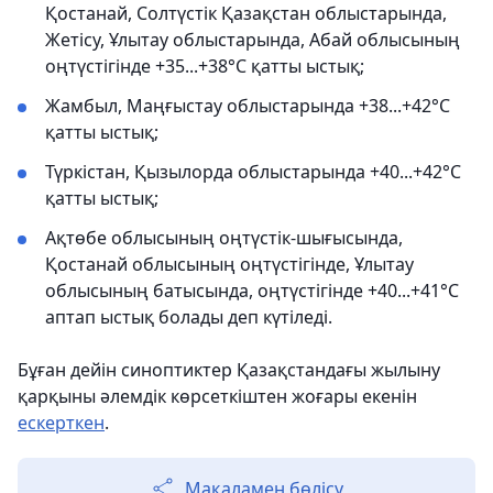
Қостанай, Солтүстік Қазақстан облыстарында,
Жетісу, Ұлытау облыстарында, Абай облысының
оңтүстігінде +35...+38°С қатты ыстық;
Жамбыл, Маңғыстау облыстарында +38...+42°С
қатты ыстық;
Түркістан, Қызылорда облыстарында +40...+42°С
қатты ыстық;
Ақтөбе облысының оңтүстік-шығысында,
Қостанай облысының оңтүстігінде, Ұлытау
облысының батысында, оңтүстігінде +40...+41°С
аптап ыстық болады деп күтіледі.
Бұған дейін синоптиктер Қазақстандағы жылыну
қарқыны әлемдік көрсеткіштен жоғары екенін
ескерткен
.
Мақаламен бөлісу