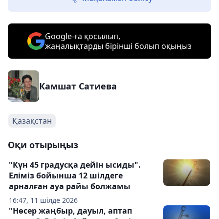
Google-ға қосылып,
жаңалықтарды бірінші болып оқыңыз
Камшат Сатиева
Қазақстан
Оқи отырыңыз
"Күн 45 градусқа дейін ысиды".
Еліміз бойынша 12 шілдеге
арналған ауа райы болжамы
16:47, 11 шілде 2026
"Нөсер жаңбыр, дауыл, аптап