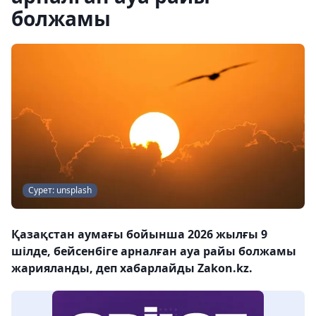
болжамы
Сурет: unsplash
Қазақстан аумағы бойынша 2026 жылғы 9
шілде, бейсенбіге арналған ауа райы болжамы
жарияланды, деп хабарлайды Zakon.kz.