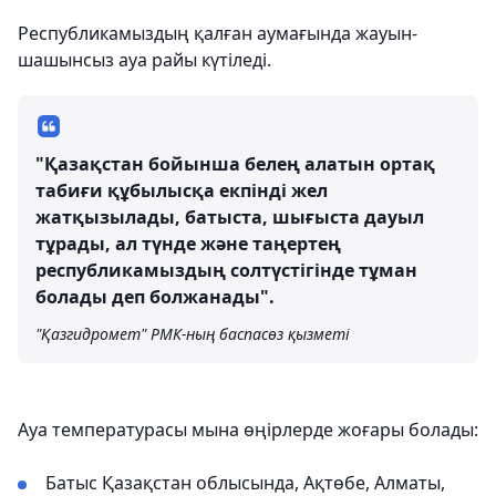
Республикамыздың қалған аумағында жауын-
шашынсыз ауа райы күтіледі.
"Қазақстан бойынша белең алатын ортақ
табиғи құбылысқа екпінді жел
жатқызылады, батыста, шығыста дауыл
тұрады, ал түнде және таңертең
республикамыздың солтүстігінде тұман
болады деп болжанады".
"Қазгидромет" РМК-ның баспасөз қызметі
Ауа температурасы мына өңірлерде жоғары болады:
Батыс Қазақстан облысында, Ақтөбе, Алматы,