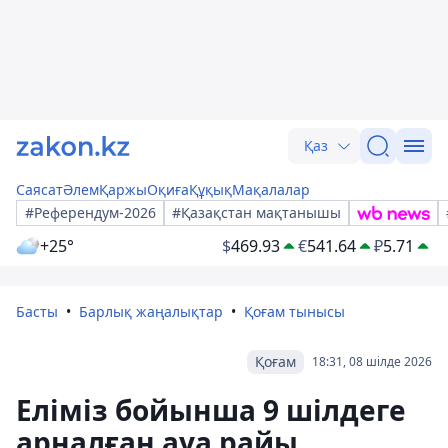
Қаз
Саясат
Әлем
Қаржы
Оқиға
Құқық
Мақалалар
#Референдум-2026
#Қазақстан мақтанышы
+25°
$
469.93
€
541.64
₽
5.71
Басты
Барлық жаңалықтар
Қоғам тынысы
Қоғам
18:31, 08 шілде 2026
Еліміз бойынша 9 шілдеге
арналған ауа райы