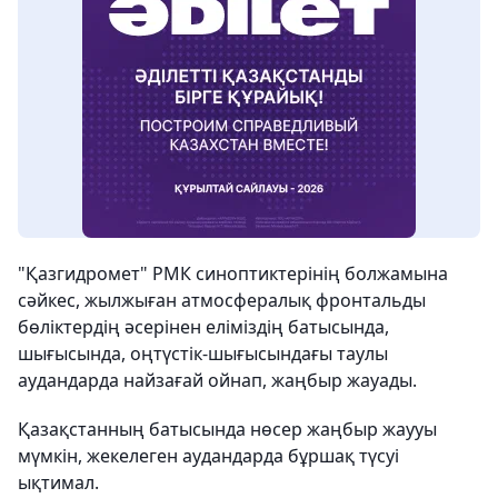
"Қазгидромет" РМК синоптиктерінің болжамына
сәйкес, жылжыған атмосфералық фронтальды
бөліктердің әсерінен еліміздің батысында,
шығысында, оңтүстік-шығысындағы таулы
аудандарда найзағай ойнап, жаңбыр жауады.
Қазақстанның батысында нөсер жаңбыр жаууы
мүмкін, жекелеген аудандарда бұршақ түсуі
ықтимал.