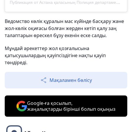
Публикация от Астана қаласының Полиция департаменті (@police__astana)
Ведомство көлік құралын мас күйінде басқару және
жол-көлік оқиғасы болған жерден кетіп қалу заң
талаптарын өрескел бұзу екенін еске салды.
Мұндай әрекеттер жол қозғалысына
қатысушылардың қауіпсіздігіне нақты қауіп
төндіреді.
Мақаламен бөлісу
Google-ға қосылып,
жаңалықтарды бірінші болып оқыңыз