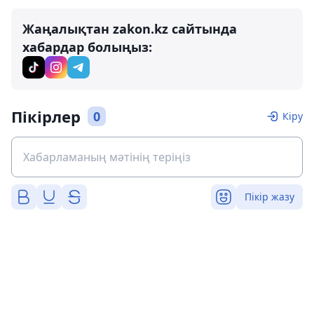
Жаңалықтан zakon.kz сайтында
хабардар болыңыз:
Пікірлер
0
Кіру
Пікір жазу