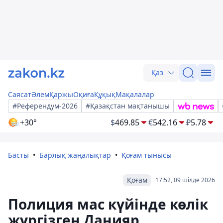
Қаз
Саясат
Әлем
Қаржы
Оқиға
Құқық
Мақалалар
#Референдум-2026
#Қазақстан мақтанышы
+30°
$
469.85
€
542.16
₽
5.78
Басты
Барлық жаңалықтар
Қоғам тынысы
Қоғам
17:52, 09 шілде 2026
Полиция мас күйінде көлік
жүргізген Данияр