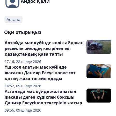
Айдос Қали
Астана
Оқи отырыңыз
Алтайда мас күйінде көлік айдаған
ресейлік әйелдің кесірінен екі
қазақстандық қаза тапты
17:16, 28 шілде 2026
Үш жол апатын мас күйінде
жасаған Данияр Елеусіновке сот
қатаң жаза тағайындады
14:52, 09 шілде 2026
Астанада мас күйде жол апатын
жасады деген күдікпен боксшы
Данияр Елеусінов тексеріліп жатыр
09:56, 09 шілде 2026