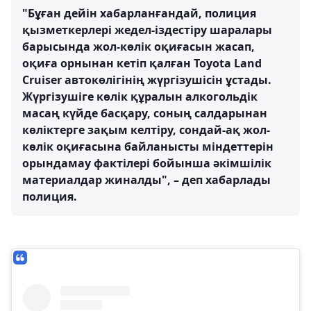
"Бұған дейін хабарланғандай, полиция
қызметкерлері жедел-іздестіру шаралары
барысында жол-көлік оқиғасын жасап,
оқиға орнынан кетіп қалған Toyota Land
Cruiser автокөлігінің жүргізушісін ұстады.
Жүргізушіге көлік құралын алкогольдік
масаң күйде басқару, соның салдарынан
көліктерге зақым келтіру, сондай-ақ жол-
көлік оқиғасына байланысты міндеттерін
орындамау фактілері бойынша әкімшілік
материалдар жиналды", – деп хабарлады
полиция.