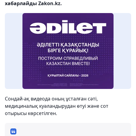
хабарлайды Zakon.kz.
Сондай-ақ видеода оның ұсталған сәті,
медициналық куәландырудан өтуі және сот
отырысы көрсетілген.