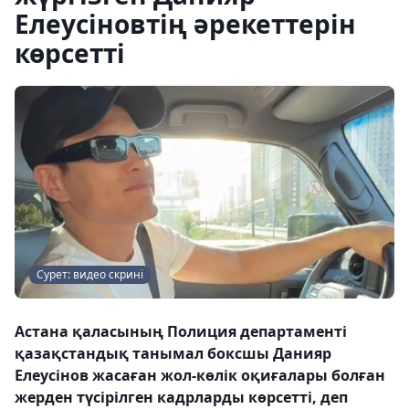
Елеусіновтің әрекеттерін
көрсетті
Сурет: видео скрині
Астана қаласының Полиция департаменті
қазақстандық танымал боксшы Данияр
Елеусінов жасаған жол-көлік оқиғалары болған
жерден түсірілген кадрларды көрсетті, деп