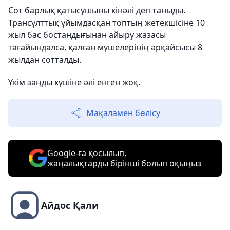
Сот барлық қатысушыны кінәлі деп таныды.
Трансұлттық ұйымдасқан топтың жетекшісіне 10
жыл бас бостандығынан айыру жазасы
тағайындалса, қалған мүшелерінің әрқайсысы 8
жылдан сотталды.
Үкім заңды күшіне әлі енген жоқ.
Мақаламен бөлісу
Google-ға қосылып,
жаңалықтарды бірінші болып оқыңыз
Айдос Қали