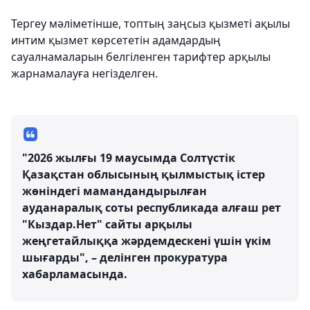
Тергеу мәліметінше, топтың заңсыз қызметі ақылы
интим қызмет көрсететін адамдардың
сауалнамаларын белгіленген тарифтер арқылы
жарнамалауға негізделген.
"2026 жылғы 19 маусымда Солтүстік
Қазақстан облысының қылмыстық істер
жөніндегі мамандандырылған
ауданаралық соты республикада алғаш рет
"Кыздар.Нет" сайты арқылы
жеңгетайлыққа жәрдемдескені үшін үкім
шығарды", – делінген прокуратура
хабарламасында.