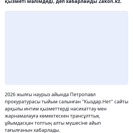
қызметі мәлімдеді, деп хабарлайды Zakon.kz.
2026 жылғы наурыз айында Петропавл
прокуратурасы тыйым салынған "Кыздар.Нет" сайты
арқылы интим қызметтерді насихаттау мен
жарнамалауға көмектескен трансұлттық
ұйымдасқан топтың алты мүшесіне айып
тағылғанын хабарлады.