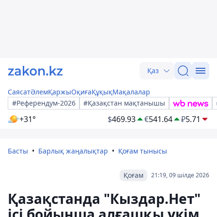
Қаз
Саясат
Әлем
Қаржы
Оқиға
Құқық
Мақалалар
#Референдум-2026
#Қазақстан мақтанышы
+31°
$
469.93
€
541.64
₽
5.71
Басты
Барлық жаңалықтар
Қоғам тынысы
Қоғам
21:19, 09 шілде 2026
Қазақстанда "Кыздар.Нет"
ісі бойынша алғашқы үкім