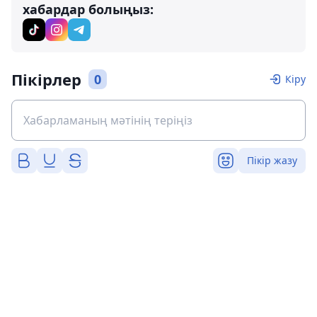
хабардар болыңыз:
Пікірлер
0
Кіру
Пікір жазу