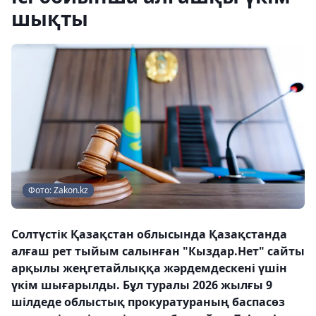
шықты
Фото: Zakon.kz
Солтүстік Қазақстан облысында Қазақстанда
алғаш рет тыйым салынған "Кыздар.Нет" сайты
арқылы жеңгетайлыққа жәрдемдескені үшін
үкім шығарылды. Бұл туралы 2026 жылғы 9
шілдеде облыстық прокуратураның баспасөз