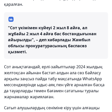
қаралған.
"Сот үкімімен күйеуі 2 жыл 8 айға, ал
жұбайы 2 жыл 4 айға бас бостандығынан
айырылды", – деп хабарлады Жамбыл
облысы прокуратурасының баспасөз
қызметі.
Сот анықтағандай, ерлі-зайыптылар 2024 жылдың
желтоқсан айынан бастап алдын ала сөз байласу
арқылы заңсыз пайда табу мақсатында WhatsApp
мессенджерінде ыдыс-аяқ пен үйге арналған басқа
да тауарларды төмен бағамен сататыны туралы
жарнамалар жариялаған.
Сатып алушылардың сеніміне кіру үшін алғашқы