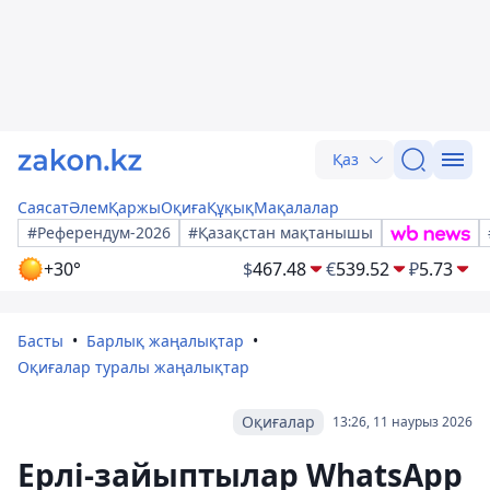
Қаз
Саясат
Әлем
Қаржы
Оқиға
Құқық
Мақалалар
#Референдум-2026
#Қазақстан мақтанышы
+30°
$
467.48
€
539.52
₽
5.73
Басты
Барлық жаңалықтар
Оқиғалар туралы жаңалықтар
Оқиғалар
13:26, 11 наурыз 2026
Ерлі-зайыптылар WhatsApp