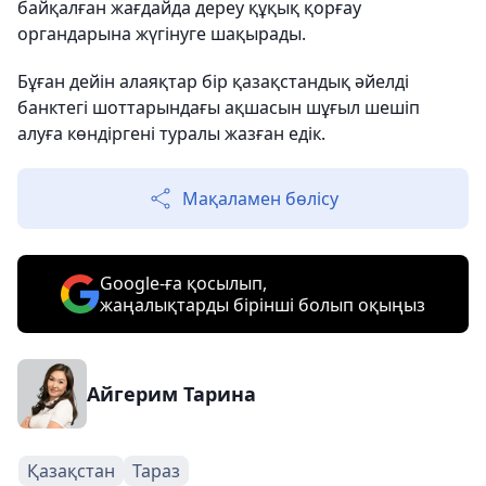
байқалған жағдайда дереу құқық қорғау
органдарына жүгінуге шақырады.
Бұған дейін алаяқтар бір қазақстандық әйелді
банктегі шоттарындағы ақшасын шұғыл шешіп
алуға көндіргені туралы жазған едік.
Мақаламен бөлісу
Google-ға қосылып,
жаңалықтарды бірінші болып оқыңыз
Айгерим Тарина
Қазақстан
Тараз