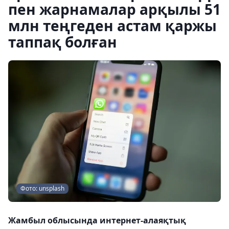
пен жарнамалар арқылы 51
млн теңгеден астам қаржы
таппақ болған
Фото: unsplash
Жамбыл облысында интернет-алаяқтық