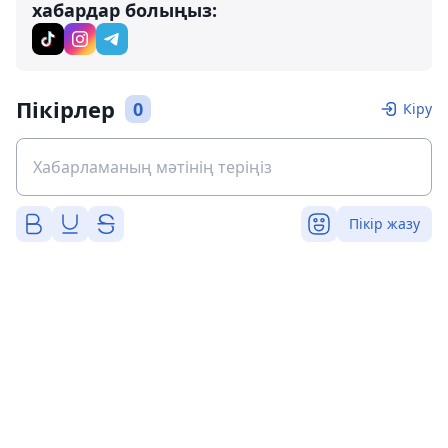
хабардар болыңыз:
Пікірлер
0
Кіру
Пікір жазу