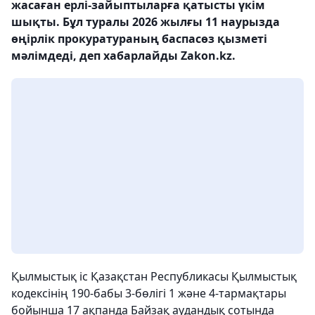
жасаған ерлі-зайыптыларға қатысты үкім
шықты. Бұл туралы 2026 жылғы 11 наурызда
өңірлік прокуратураның баспасөз қызметі
мәлімдеді, деп хабарлайды Zakon.kz.
Қылмыстық іс Қазақстан Республикасы Қылмыстық
кодексінің 190-бабы 3-бөлігі 1 және 4-тармақтары
бойынша 17 ақпанда Байзақ аудандық сотында