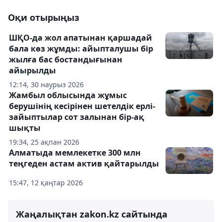
Оқи отырыңыз
ШҚО-да жол апатынан қаршадай
бала көз жұмды: айыпталушы бір
жылға бас бостандығынан
айырылды
12:14, 30 наурыз 2026
Жамбыл облысында жұмыс
берушінің кесірінен шетелдік ерлі-
зайыптылар сот залынан бір-ақ
шықты
19:34, 25 ақпан 2026
Алматыда мемлекетке 300 млн
теңгеден астам актив қайтарылды
15:47, 12 қаңтар 2026
Жаңалықтан zakon.kz сайтында