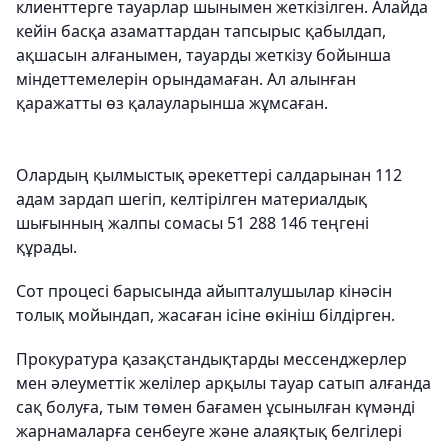
клиенттерге тауарлар шынымен жеткізілген. Алайда
кейін басқа азаматтардан тапсырыс қабылдап,
ақшасын алғанымен, тауарды жеткізу бойынша
міндеттемелерін орындамаған. Ал алынған
қаражатты өз қалауларынша жұмсаған.
Олардың қылмыстық әрекеттері салдарынан 112
адам зардап шегіп, келтірілген материалдық
шығынның жалпы сомасы 51 288 146 теңгені
құрады.
Сот процесі барысында айыпталушылар кінәсін
толық мойындап, жасаған ісіне өкініш білдірген.
Прокуратура қазақстандықтарды мессенджерлер
мен әлеуметтік желілер арқылы тауар сатып алғанда
сақ болуға, тым төмен бағамен ұсынылған күмәнді
жарнамаларға сенбеуге және алаяқтық белгілері