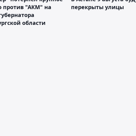
 против "АКМ" на
перекрыты улицы
губернатора
ргской области