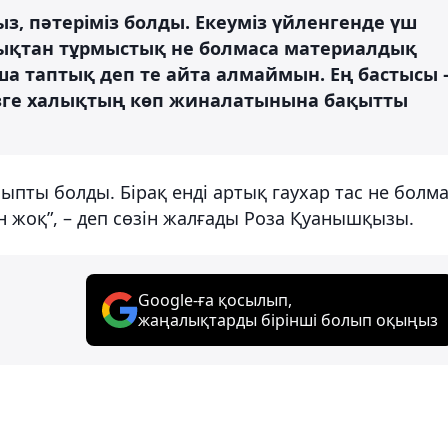
з, пәтеріміз болды. Екеуміз үйленгенде үш
дықтан тұрмыстық не болмаса материалдық
а таптық деп те айта алмаймын. Ең бастысы 
мізге халықтың көп жиналатынына бақытты
ыпты болды. Бірақ енді артық гаухар тас не болм
 жоқ”, – деп сөзін жалғады Роза Қуанышқызы.
Google-ға қосылып,
жаңалықтарды бірінші болып оқыңыз