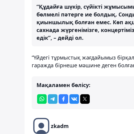
“Құдайға шүкір, сүйікті жұмысымы
бөлмелі пәтерге ие болдық. Сон
қиыншылық болған емес. Көп ақш
сахнада жүргенімізге, концерті
едік”, – дейді ол.
“Үйдегі тұрмыстық жағдайымыз бірқал
гаражда бірнеше мәшине деген болған
Мақаламен бөлісу:
zkadm