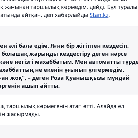
қ жағынан таршылық көрмедім, дейді. Бұл туралы
батында айтқан, деп хабарлайды
Stan.kz
.
н әлі бала едім. Яғни бір жігітпен кездесіп,
а болашақ жарыңды кездестіру деген нәрсе
және негізгі махаббатым. Мен автоматты түрд
ахаббаттың не екенін ұғынып үлгермедім.
олған жоқ”, – деген Роза Қуанышқызы мұндай
ргенін ашып айтты.
ық таршылық көрмегенін атап өтті. Алайда ел
нін жасырмады.