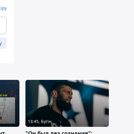
Кіру
у
13:45, Бүгін
ут
"Он был лез сознания":