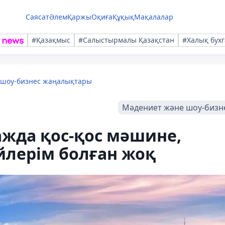
Саясат
Әлем
Қаржы
Оқиға
Құқық
Мақалалар
#Қазақмыс
#Салыстырмалы Қазақстан
#Халық бухг
 шоу-бизнес жаңалықтары
Мәдениет және шоу-бизн
ажда қос-қос мәшине,
йлерім болған жоқ