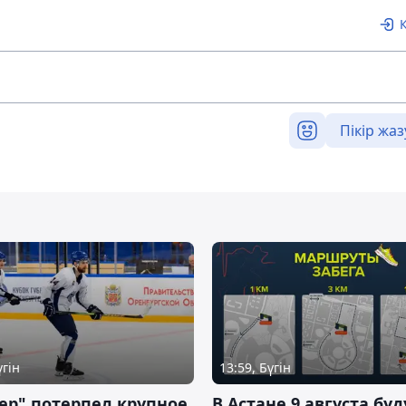
Пікір жаз
үгін
13:59, Бүгін
ер" потерпел крупное
В Астане 9 августа буд