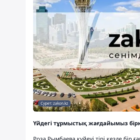
Сурет: zakon.kz
Үйдегі тұрмыстық жағдайымыз бір
Роза Рымбаева күйеуі тірі кезде бір ғ