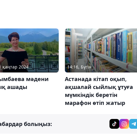
11 қаңтар 2024
14:16, Бүгін
Рымбаева мәдени
Астанада кітап оқып,
ық ашады
ақшалай сыйлық ұтуға
мүмкіндік беретін
марафон өтіп жатыр
абардар болыңыз: