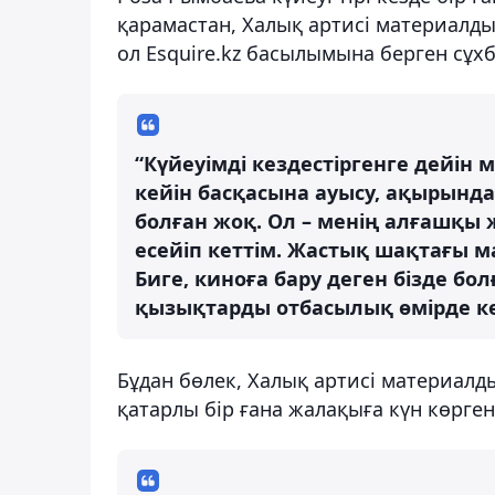
қарамастан, Халық артисі материалды
ол Esquire.kz басылымына берген сұх
“Күйеуімді кездестіргенге дейін ме
кейін басқасына ауысу, ақырынд
болған жоқ. Ол – менің алғашқы 
есейіп кеттім. Жастық шақтағы м
Биге, киноға бару деген бізде б
қызықтарды отбасылық өмірде кө
Бұдан бөлек, Халық артисі материалд
қатарлы бір ғана жалақыға күн көрге