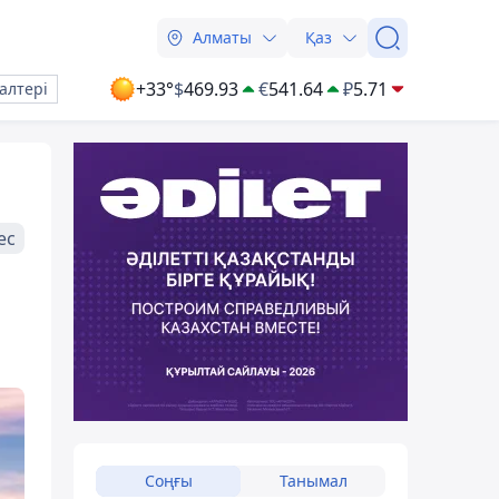
Алматы
Қаз
+33°
$
469.93
€
541.64
₽
5.71
алтері
ес
Соңғы
Танымал