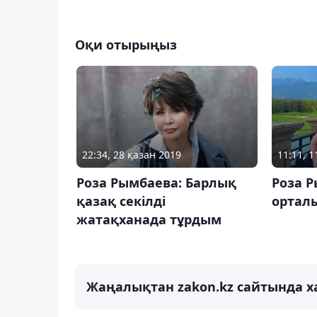
Оқи отырыңыз
11:11, 
22:34, 28 қазан 2019
Роза 
Роза Рымбаева: Барлық
ортал
қазақ секілді
жатақханада тұрдым
Жаңалықтан zakon.kz сайтында х