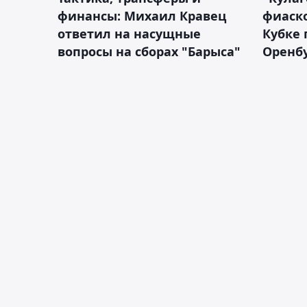
финансы: Михаил Кравец
фиаско
ответил на насущные
Кубке 
вопросы на сборах "Барыса"
Оренбу