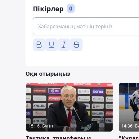
Пікірлер
0
Оқи отырыңыз
15:16, Бүгін
14:36, Б
Тактика, трансферы и
"Кулаг