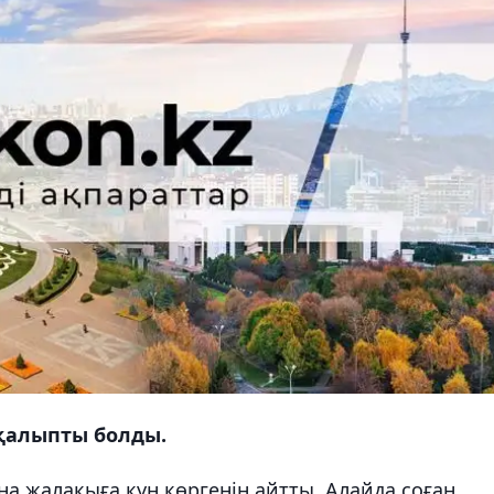
қалыпты болды.
ана жалақыға күн көргенін айтты. Алайда соған