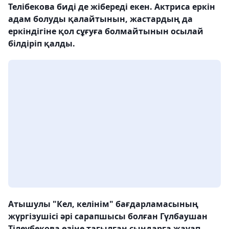
Телібекова биді де жібереді екен. Актриса еркін
адам болуды қалайтынын, жастардың да
еркіндігіне қол сұғуға болмайтынын осылай
білдіріп қалды.
Атышулы "Кел, келінім" бағдарламасының
жүргізушісі әрі сарапшысы болған Гүлбаушан
Тілеубекова өзіне тағылған сындарға жауап