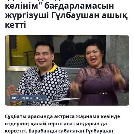
келінім" бағдарламасын
жүргізуші Гүлбаушан ашық
кетті
видеодан алынды
Сұқбаты арасында актриса жарнама кезінде
өздерінің қалай сергіп алатындарын да
көрсетті. Барабанды сабалаған Гүлбаушан