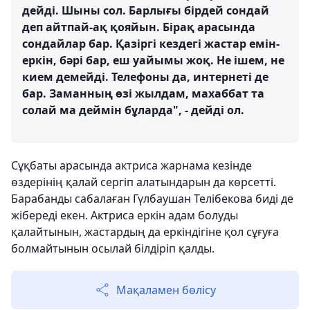
дейді. Шыны сол. Барлығы бірдей сондай
деп айтпай-ақ қояйын. Бірақ арасында
сондайлар бар. Қазіргі кездегі жастар емін-
еркін, бәрі бар, еш уайымы жоқ. Не ішем, не
кием демейді. Телефоны да, интернеті де
бар. Заманның өзі жылдам, махаббат та
солай ма деймін бұларда", - дейді ол.
Сұқбаты арасында актриса жарнама кезінде
өздерінің қалай сергіп алатындарын да көрсетті.
Барабанды сабалаған Гүлбаушан Телібекова биді де
жібереді екен. Актриса еркін адам болуды
қалайтынын, жастардың да еркіндігіне қол сұғуға
болмайтынын осылай білдіріп қалды.
Мақаламен бөлісу