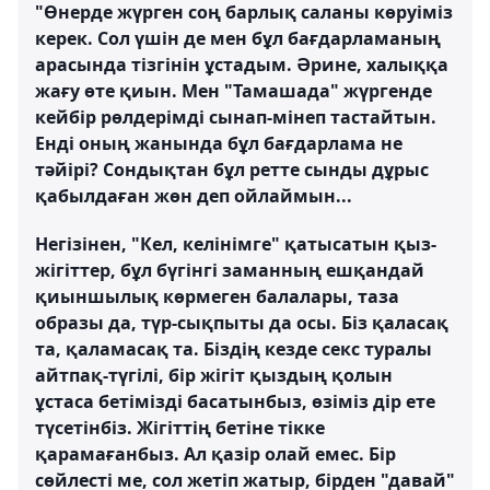
"Өнерде жүрген соң барлық саланы көруіміз
керек. Сол үшін де мен бұл бағдарламаның
арасында тізгінін ұстадым. Әрине, халыққа
жағу өте қиын. Мен "Тамашада" жүргенде
кейбір рөлдерімді сынап-мінеп тастайтын.
Енді оның жанында бұл бағдарлама не
тәйірі? Сондықтан бұл ретте сынды дұрыс
қабылдаған жөн деп ойлаймын...
Негізінен, "Кел, келінімге" қатысатын қыз-
жігіттер, бұл бүгінгі заманның ешқандай
қиыншылық көрмеген балалары, таза
образы да, түр-сықпыты да осы. Біз қаласақ
та, қаламасақ та. Біздің кезде секс туралы
айтпақ-түгілі, бір жігіт қыздың қолын
ұстаса бетімізді басатынбыз, өзіміз дір ете
түсетінбіз. Жігіттің бетіне тікке
қарамағанбыз. Ал қазір олай емес. Бір
сөйлесті ме, сол жетіп жатыр, бірден "давай"