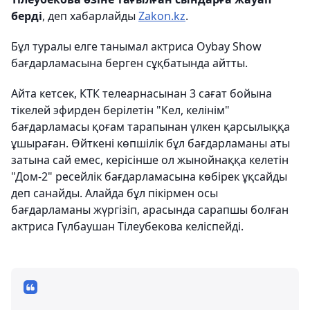
берді
, деп хабарлайды
Zakon.kz
.
Бұл туралы елге танымал актриса Oybay Show
бағдарламасына берген сұқбатында айтты.
Айта кетсек, КТК телеарнасынан 3 сағат бойына
тікелей эфирден берілетін "Кел, келінім"
бағдарламасы қоғам тарапынан үлкен қарсылыққа
ұшыраған. Өйткені көпшілік бұл бағдарламаны аты
затына сай емес, керісінше ол жынойнаққа келетін
"Дом-2" ресейлік бағдарламасына көбірек ұқсайды
деп санайды. Алайда бұл пікірмен осы
бағдарламаны жүргізіп, арасында сарапшы болған
актриса Гүлбаушан Тілеубекова келіспейді.