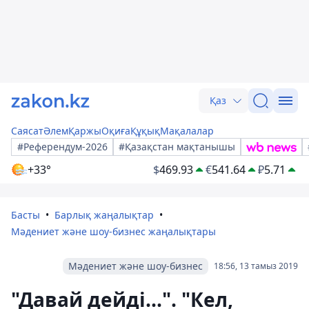
Қаз
Саясат
Әлем
Қаржы
Оқиға
Құқық
Мақалалар
#Референдум-2026
#Қазақстан мақтанышы
+33°
$
469.93
€
541.64
₽
5.71
Басты
Барлық жаңалықтар
Мәдениет және шоу-бизнес жаңалықтары
Мәдениет және шоу-бизнес
18:56, 13 тамыз 2019
"Давай дейді...". "Кел,