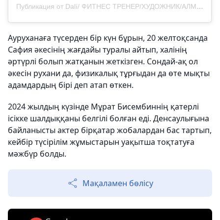
Публикация от Dalí/ ФИТНЕС ТРЕНЕР/ХУДОЖНИК/АЛМАТЫ📍 (@jemappelledali)
Ауруханаға түсерден бір күн бұрын, 20 желтоқсанда
Сафия әкесінің жағдайы туралы айтып, халінің
әртүрлі болып жатқанын жеткізген. Сондай-ақ ол
әкесін рухани да, физикалық тұрғыдан да өте мықты
адамдардың бірі деп атап өткен.
2024 жылдың күзінде Мұрат Бисембиннің қатерлі
ісікке шалдыққаны белгілі болған еді. Денсаулығына
байланысты актер бірқатар жобалардан бас тартып,
кейбір түсірілім жұмыстарын уақытша тоқтатуға
мәжбүр болды.
Мақаламен бөлісу