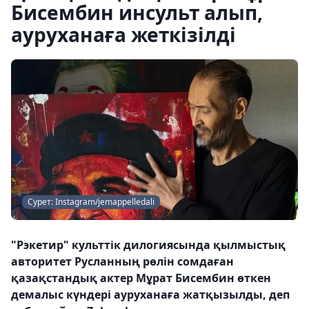
Бисембин инсульт алып,
ауруханаға жеткізілді
Сурет: Instagram/jemappelledali
"Рэкетир" культтік дилогиясында қылмыстық
авторитет Русланның рөлін сомдаған
қазақстандық актер Мұрат Бисембин өткен
демалыс күндері ауруханаға жатқызылды, деп