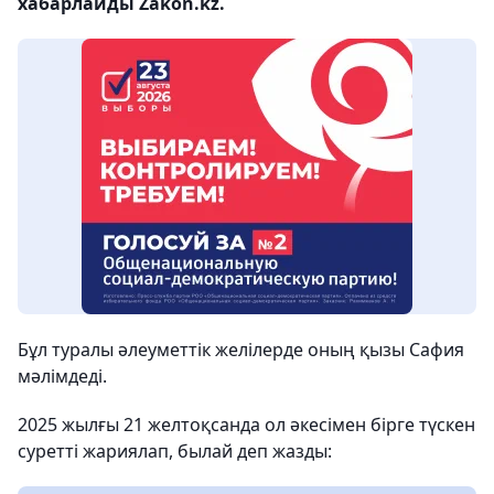
хабарлайды Zakon.kz.
Бұл туралы әлеуметтік желілерде оның қызы Сафия
мәлімдеді.
2025 жылғы 21 желтоқсанда ол әкесімен бірге түскен
суретті жариялап, былай деп жазды: