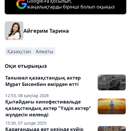
Google-ға қосылып,
жаңалықтарды бірінші болып оқыңыз
Айгерим Тарина
Қазақстан
Алматы
Оқи отырыңыз
Танымал қазақстандық актер
Мұрат Бисенбин өмірден өтті
12:53, 08 қаңтар 2026
Қытайдағы кинофестивальде
қазақстандық актер "Үздік актер"
жүлдесін иеленді
15:30, 07 шілде 2025
Қарағандыда өрт кезінде күйік