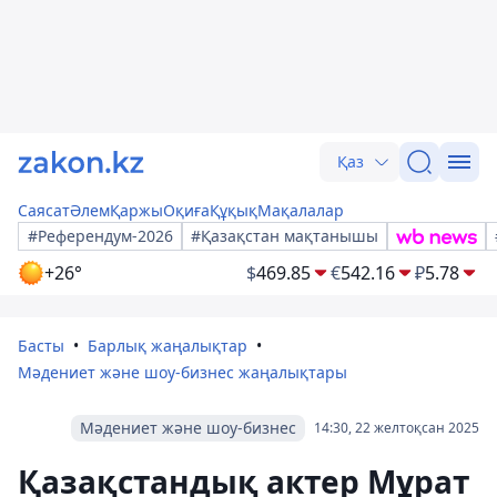
Қаз
Саясат
Әлем
Қаржы
Оқиға
Құқық
Мақалалар
#Референдум-2026
#Қазақстан мақтанышы
+26°
$
469.85
€
542.16
₽
5.78
Басты
Барлық жаңалықтар
Мәдениет және шоу-бизнес жаңалықтары
Мәдениет және шоу-бизнес
14:30, 22 желтоқсан 2025
Қазақстандық актер Мұрат